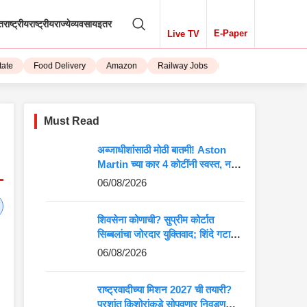
तराष्ट्रीय
राष्ट्रीय
राज्ये
व्यवसाय
इतर
E-Paper
Live TV
Food Delivery
Amazon
Railway Jobs
iPhone 15
Must Read
अब्जाधीशांसाठी मोठी बातमी! Aston
Martin च्या कार 4 कोटींनी स्वस्त, नवीन
किंमत पाहून बसेल धक्का
06/08/2026
शिवसेना कोणाची? सुप्रीम कोर्टात
सिब्बलांचा जोरदार युक्तिवाद; शिंदे गटाच्या
अडचणी वाढणार?
06/08/2026
राष्ट्रवादीच्या मिशन 2027 ची तयारी?
प्रशांत किशोरांकडे सोपवणार निवडणुकीची