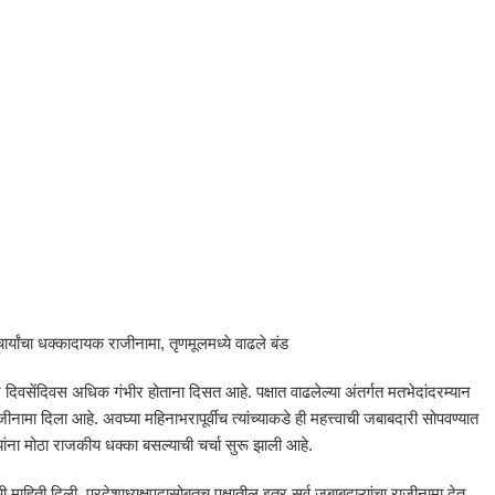
ाचार्यांचा धक्कादायक राजीनामा, तृणमूलमध्ये वाढले बंड
िवसेंदिवस अधिक गंभीर होताना दिसत आहे. पक्षात वाढलेल्या अंतर्गत मतभेदांदरम्यान
नामा दिला आहे. अवघ्या महिनाभरापूर्वीच त्यांच्याकडे ही महत्त्वाची जबाबदारी सोपवण्यात
ांना मोठा राजकीय धक्का बसल्याची चर्चा सुरू झाली आहे.
ाची माहिती दिली. प्रदेशाध्यक्षपदासोबतच पक्षातील इतर सर्व जबाबदाऱ्यांचा राजीनामा देत