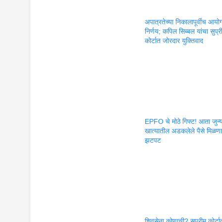
अपात्रतेच्या निकालापूर्वीच आयो
निर्णय; कपिल सिब्बल यांचा सुप्र
कोर्टात जोरदार युक्तिवाद
EPFO चे मोठे गिफ्ट! आता जुन्
खात्यातील अडकलेले पैसे मिळण
झटपट
शिवसेना कोणाची? सुप्रीम कोर्टा