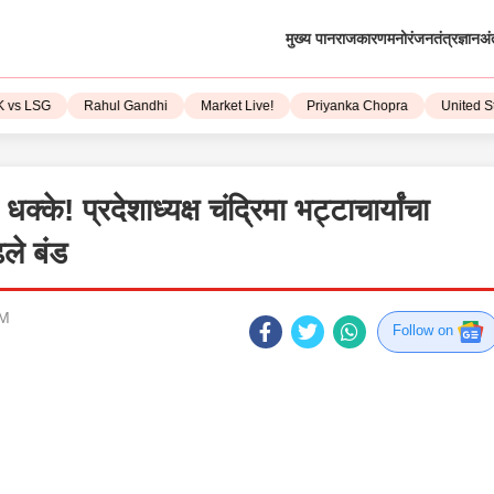
मुख्य पान
राजकारण
मनोरंजन
तंत्रज्ञान
अं
LSG
Rahul Gandhi
Market Live!
Priyanka Chopra
United State
के! प्रदेशाध्यक्ष चंद्रिमा भट्टाचार्यांचा
ले बंड
PM
Follow on