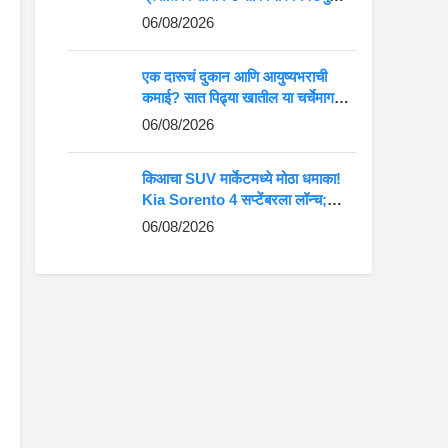
कमान?
06/08/2026
एक दारूचं दुकान आणि आयुष्यभराची
कमाई? सात पिढ्या खातील या चर्चेमागचं
खरं गणित जाणून घ्या
06/08/2026
किआचा SUV मार्केटमध्ये मोठा धमाका!
Kia Sorento 4 सप्टेंबरला लॉन्च;
Fortuner-Kodiaq ला देणार थेट
06/08/2026
टक्कर