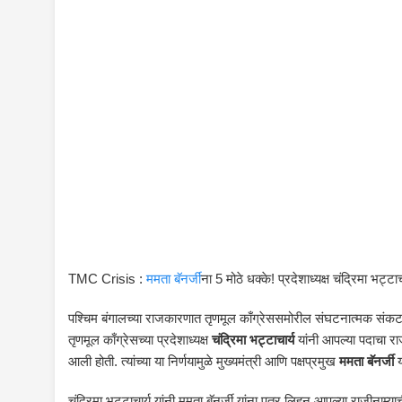
TMC Crisis :
ममता बॅनर्जीं
ना 5 मोठे धक्के! प्रदेशाध्यक्ष चंद्रिमा भट्ट
पश्चिम बंगालच्या राजकारणात तृणमूल काँग्रेससमोरील संघटनात्मक संकट द
तृणमूल काँग्रेसच्या प्रदेशाध्यक्ष
चंद्रिमा भट्टाचार्य
यांनी आपल्या पदाचा राजी
आली होती. त्यांच्या या निर्णयामुळे मुख्यमंत्री आणि पक्षप्रमुख
ममता बॅनर्जी
य
चंद्रिमा भट्टाचार्य यांनी ममता बॅनर्जी यांना पत्र लिहून आपल्या राजीनाम्य