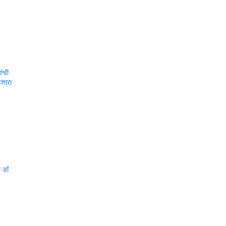
ांची
शारा
त डॉ.