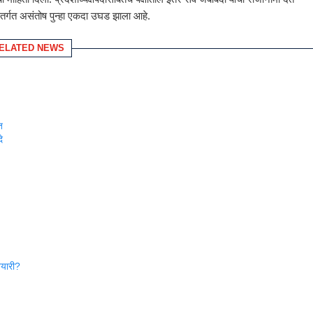
ील अंतर्गत असंतोष पुन्हा एकदा उघड झाला आहे.
ELATED NEWS
त
े
तयारी?