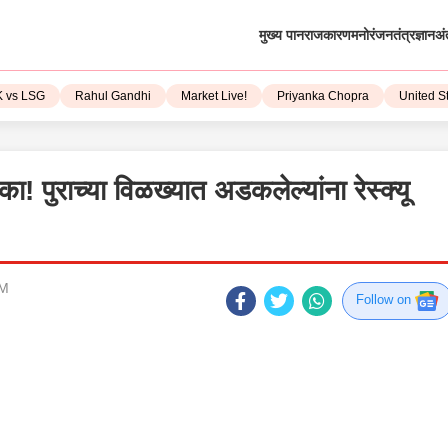
मुख्य पान
राजकारण
मनोरंजन
तंत्रज्ञान
अं
LSG
Rahul Gandhi
Market Live!
Priyanka Chopra
United State
! पुराच्या विळख्यात अडकलेल्यांना रेस्क्यू
PM
Follow on