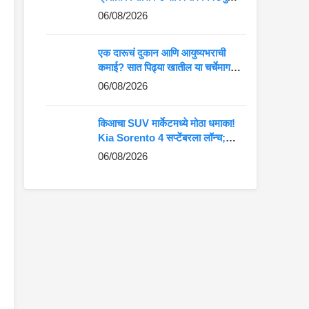
कमान?
06/08/2026
एक दारूचं दुकान आणि आयुष्यभराची
कमाई? सात पिढ्या खातील या चर्चेमागचं
खरं गणित जाणून घ्या
06/08/2026
किआचा SUV मार्केटमध्ये मोठा धमाका!
Kia Sorento 4 सप्टेंबरला लॉन्च;
Fortuner-Kodiaq ला देणार थेट
06/08/2026
टक्कर