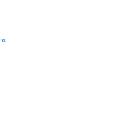
त डॉ.
वा…