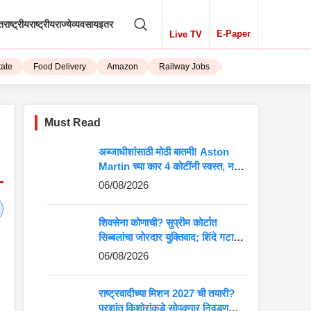
तराष्ट्रीय
राष्ट्रीय
राज्ये
व्यवसाय
इतर
E-Paper
Live TV
Food Delivery
Amazon
Railway Jobs
iPhone 15
Must Read
अब्जाधीशांसाठी मोठी बातमी! Aston
Martin च्या कार 4 कोटींनी स्वस्त, नवीन
किंमत पाहून बसेल धक्का
06/08/2026
शिवसेना कोणाची? सुप्रीम कोर्टात
सिब्बलांचा जोरदार युक्तिवाद; शिंदे गटाच्या
अडचणी वाढणार?
06/08/2026
राष्ट्रवादीच्या मिशन 2027 ची तयारी?
प्रशांत किशोरांकडे सोपवणार निवडणुकीची