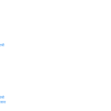
राची
ांची
शारा