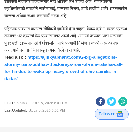
डोंबिवली महानगरपालिकेसमोर मोठे आव्हान उभे राहिले आहे. नागरिकांच्या
सुरक्षिततेसाठी तातडीने नालेसफाई, पाण्याचा निचरा, झाडे हटविणे आणि आपत्कालीन
यंत्रणा अधिक सक्षम करण्याची गरज आहे.
पहिल्याच पावसात कल्याण-डोंबिवली झालेली दैना पाहता, केवळ दावे न करता प्रत्यक्ष
कामांवर भर देण्याची वेळ प्रशासनावर आली आहे. आगामी काळात अशा घटनांची
पुनरावृत्ती टाळण्यासाठी दीर्घकालीन आणि प्रभावी नियोजन करणे अत्यावश्यक
असल्याचे मत नागरिकांकडून व्यक्त केले जात आहे.
read also :
https://ajinkyabharat.com/2-big-allegations-
stormy-rains-uddhav-thackerays-roar-of-ram-raksha-call-
for-hindus-to-wake-up-heavy-crowd-of-shiv-sainiks-in-
dadar/
First Published:
JULY 5, 2026 6:01 PM
Last Updated:
JULY 5, 2026 6:01 PM
Follow on