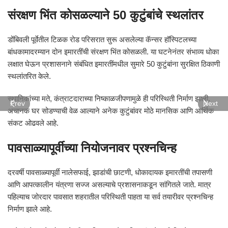
संरक्षण भिंत कोसळल्याने 50 कुटुंबांचे स्थलांतर
डोंबिवली पूर्वेतील टिळक रोड परिसरात सुरू असलेल्या कॅन्सर हॉस्पिटलच्या
बांधकामादरम्यान दोन इमारतींची संरक्षण भिंत कोसळली. या घटनेनंतर संभाव्य धोका
लक्षात घेऊन प्रशासनाने संबंधित इमारतींमधील सुमारे 50 कुटुंबांना सुरक्षित ठिकाणी
स्थलांतरित केले.
स्थानिकांच्या मते, कंत्राटदाराच्या निष्काळजीपणामुळे ही परिस्थिती निर्माण झाली.
Prev
Next
अचानक घर सोडण्याची वेळ आल्याने अनेक कुटुंबांवर मोठे मानसिक आणि आर्थिक
संकट ओढवले आहे.
पावसाळ्यापूर्वीच्या नियोजनावर प्रश्नचिन्ह
दरवर्षी पावसाळ्यापूर्वी नालेसफाई, झाडांची छाटणी, धोकादायक इमारतींची तपासणी
आणि आपत्कालीन यंत्रणा सज्ज असल्याचे प्रशासनाकडून सांगितले जाते. मात्र
पहिल्याच जोरदार पावसात शहरातील परिस्थिती पाहता या सर्व तयारीवर प्रश्नचिन्ह
निर्माण झाले आहे.