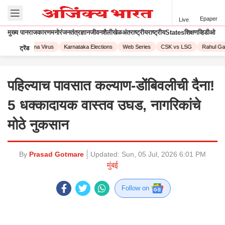
Epaper
Live
मुख्य पान
राजकारण
मनोरंजन
तंत्रज्ञान
जीवनशैली
खेळ
अंतराष्ट्रीय
राष्ट्रीय
States
शिक्षण
व्हिडीओ
023
Corona Virus
Karnataka Elections
Web Series
CSK vs LSG
Rahul Gand
ट्रेंड
पहिल्याच पावसात कल्याण-डोंबिवलीची दैना!
5 धक्कादायक वास्तव उघड, नागरिकांचे
मोठे नुकसान
By
Prasad Gotmare
Updated:
Sun, 05 Jul, 2026 6:01 PM
मुंबई
Follow on