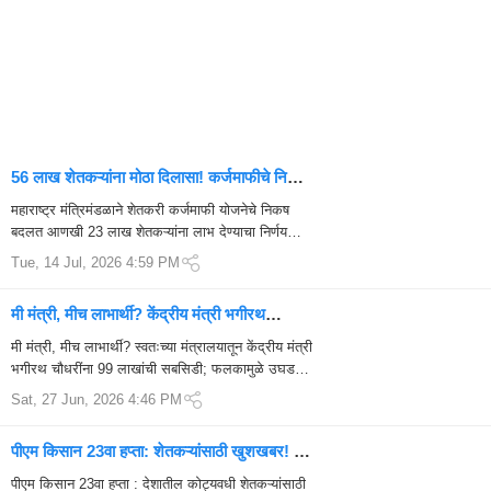
56 लाख शेतकऱ्यांना मोठा दिलासा! कर्जमाफीचे निकष
बदलले, आणखी 23 लाख शेतकऱ्यांना फायदा
महाराष्ट्र मंत्रिमंडळाने शेतकरी कर्जमाफी योजनेचे निकष
बदलत आणखी 23 लाख शेतकऱ्यांना लाभ देण्याचा निर्णय
घेतला आहे. एकूण 56 लाख शेतकरी लाभार्थी ठरणार अस...
Tue, 14 Jul, 2026 4:59 PM
मी मंत्री, मीच लाभार्थी? केंद्रीय मंत्री भगीरथ
चौधरींना स्वतःच्या मंत्रालयातून 99 लाखांची सबसिडी
मी मंत्री, मीच लाभार्थी? स्वतःच्या मंत्रालयातून केंद्रीय मंत्री
भगीरथ चौधरींना 99 लाखांची सबसिडी; फलकामुळे उघड
झाला संपूर्ण प्रकारकेंद्...
Sat, 27 Jun, 2026 4:46 PM
पीएम किसान 23वा हप्ता: शेतकऱ्यांसाठी खुशखबर! 20
जूनला खात्यात येणार 2,000 रुपये
पीएम किसान 23वा हप्ता : देशातील कोट्यवधी शेतकऱ्यांसाठी