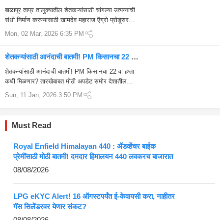
सुरू
बाळापूर ताप्र तालुक्यातील शेतकऱ्यांसाठी चांगल्या उत्पन्नाची
संधी निर्माण करण्यासाठी खामदेव महाराज ऍग्रो प्रोडूसर
कंपनी लिमिटेड मार्फत वाडेगाव येथे नाफेड ...
Mon, 02 Mar, 2026 6:35 PM
शेतकऱ्यांसाठी आनंदाची बातमी! PM किसानचा 22 वा
हप्ता कधी येणार? मोठी अपडेट समोर
शेतकऱ्यांसाठी आनंदाची बातमी! PM किसानचा 22 वा हप्ता
कधी मिळणार? तारखेबाबत मोठी अपडेट समोर देशातील
कोट्यवधी शेतकऱ्यांसाठी दिलासादायक बातमी समोर आली
Sun, 11 Jan, 2026 3:50 PM
आहे. केंद्र सरकारच्या महत्वाकांक...
Must Read
Royal Enfield Himalayan 440 : ॲडव्हेंचर बाईक
प्रेमींसाठी मोठी बातमी! दमदार हिमालयन 440 लवकरच बाजारात
08/08/2026
LPG eKYC Alert! 16 ऑगस्टपर्यंत ई-केवायसी करा, नाहीतर
गॅस सिलेंडरवर येणार संकट?
08/08/2026