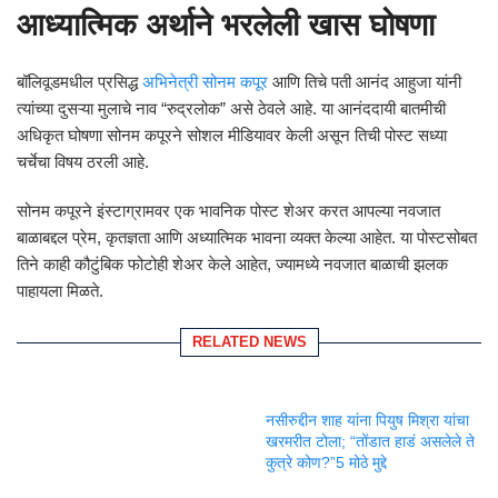
आध्यात्मिक अर्थाने भरलेली खास घोषणा
बॉलिवूडमधील प्रसिद्ध
अभिनेत्री
सोनम कपूर
आणि तिचे पती
आनंद आहुजा
यांनी
त्यांच्या दुसऱ्या मुलाचे नाव “रुद्रलोक” असे ठेवले आहे. या आनंददायी बातमीची
अधिकृत घोषणा सोनम कपूरने सोशल मीडियावर केली असून तिची पोस्ट सध्या
चर्चेचा विषय ठरली आहे.
सोनम कपूरने इंस्टाग्रामवर एक भावनिक पोस्ट शेअर करत आपल्या नवजात
बाळाबद्दल प्रेम, कृतज्ञता आणि अध्यात्मिक भावना व्यक्त केल्या आहेत. या पोस्टसोबत
तिने काही कौटुंबिक फोटोही शेअर केले आहेत, ज्यामध्ये नवजात बाळाची झलक
पाहायला मिळते.
RELATED NEWS
नसीरुद्दीन शाह यांना पियुष मिश्रा यांचा
खरमरीत टोला; “तोंडात हाडं असलेले ते
कुत्रे कोण?”5 मोठे मुद्दे