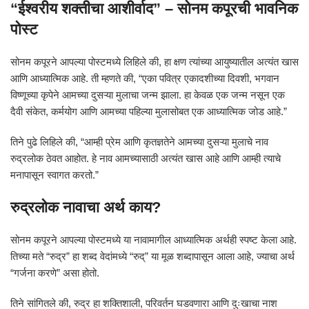
“ईश्वरीय शक्तीचा आशीर्वाद” – सोनम कपूरची भावनिक
पोस्ट
सोनम कपूरने आपल्या पोस्टमध्ये लिहिले की, हा क्षण त्यांच्या आयुष्यातील अत्यंत खास
आणि आध्यात्मिक आहे. ती म्हणते की, “एका पवित्र एकादशीच्या दिवशी, भगवान
विष्णूच्या कृपेने आमच्या दुसऱ्या मुलाचा जन्म झाला. हा केवळ एक जन्म नसून एक
दैवी संकेत, कर्मयोग आणि आमच्या पहिल्या मुलासोबत एक आध्यात्मिक जोड आहे.”
तिने पुढे लिहिले की, “आम्ही प्रेम आणि कृतज्ञतेने आमच्या दुसऱ्या मुलाचे नाव
रुद्रलोक ठेवत आहोत. हे नाव आमच्यासाठी अत्यंत खास आहे आणि आम्ही त्याचे
मनापासून स्वागत करतो.”
रुद्रलोक नावाचा अर्थ काय?
सोनम कपूरने आपल्या पोस्टमध्ये या नावामागील आध्यात्मिक अर्थही स्पष्ट केला आहे.
तिच्या मते “रुद्र” हा शब्द वेदांमध्ये “रुद्” या मूळ शब्दापासून आला आहे, ज्याचा अर्थ
“गर्जना करणे” असा होतो.
तिने सांगितले की, रुद्र हा शक्तिशाली, परिवर्तन घडवणारा आणि दुःखाचा नाश