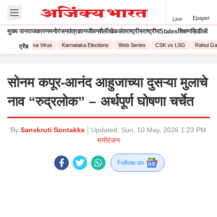
Epaper
Live
मुख्य पान
राजकारण
मनोरंजन
तंत्रज्ञान
जीवनशैली
खेळ
अंतराष्ट्रीय
राष्ट्रीय
States
शिक्षण
व्हिडीओ
023
Corona Virus
Karnataka Elections
Web Series
CSK vs LSG
Rahul Gand
ट्रेंड
सोनम कपूर-आनंद आहुजाच्या दुसऱ्या मुलाचे
नाव “रुद्रलोक” – अर्थपूर्ण घोषणा चर्चेत
By
Sanskruti Sontakke
Updated:
Sun, 10 May, 2026 1:23 PM
मनोरंजन
Follow on