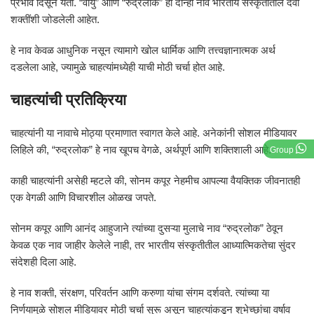
प्रभाव दिसून येतो. “वायु” आणि “रुद्रलोक” ही दोन्ही नावे भारतीय संस्कृतीतील दैवी
शक्तींशी जोडलेली आहेत.
हे नाव केवळ आधुनिक नसून त्यामागे खोल धार्मिक आणि तत्त्वज्ञानात्मक अर्थ
दडलेला आहे, ज्यामुळे चाहत्यांमध्येही याची मोठी चर्चा होत आहे.
चाहत्यांची प्रतिक्रिया
चाहत्यांनी या नावाचे मोठ्या प्रमाणात स्वागत केले आहे. अनेकांनी सोशल मीडियावर
लिहिले की, “रुद्रलोक” हे नाव खूपच वेगळे, अर्थपूर्ण आणि शक्तिशाली आहे.
Group
काही चाहत्यांनी असेही म्हटले की, सोनम कपूर नेहमीच आपल्या वैयक्तिक जीवनातही
एक वेगळी आणि विचारशील ओळख जपते.
सोनम कपूर आणि आनंद आहुजाने त्यांच्या दुसऱ्या मुलाचे नाव “रुद्रलोक” ठेवून
केवळ एक नाव जाहीर केलेले नाही, तर भारतीय संस्कृतीतील आध्यात्मिकतेचा सुंदर
संदेशही दिला आहे.
हे नाव शक्ती, संरक्षण, परिवर्तन आणि करुणा यांचा संगम दर्शवते. त्यांच्या या
निर्णयामुळे सोशल मीडियावर मोठी चर्चा सुरू असून चाहत्यांकडून शुभेच्छांचा वर्षाव