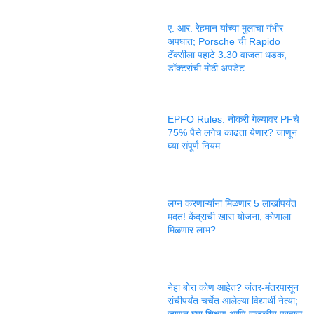
ए. आर. रेहमान यांच्या मुलाचा गंभीर
अपघात; Porsche ची Rapido
टॅक्सीला पहाटे 3.30 वाजता धडक,
डॉक्टरांची मोठी अपडेट
EPFO Rules: नोकरी गेल्यावर PFचे
75% पैसे लगेच काढता येणार? जाणून
घ्या संपूर्ण नियम
लग्न करणाऱ्यांना मिळणार 5 लाखांपर्यंत
मदत! केंद्राची खास योजना, कोणाला
मिळणार लाभ?
नेहा बोरा कोण आहेत? जंतर-मंतरपासून
रांचीपर्यंत चर्चेत आलेल्या विद्यार्थी नेत्या;
जाणून घ्या शिक्षण आणि राजकीय प्रवास