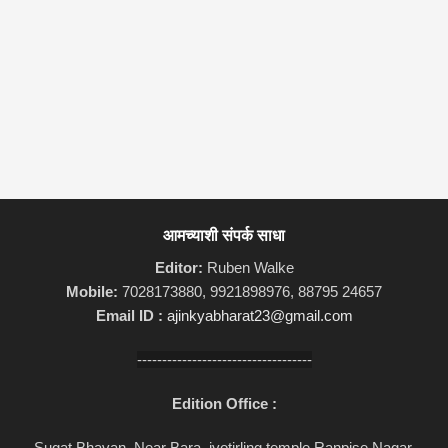
आमच्याशी संपर्क साधा
Editor:
Ruben Walke
Mobile:
7028173880, 9921898976, 88795 24657
Email ID :
ajinkyabharat23@gmail.com
-----------------------------------
Edition Office :
Sugat Bhavan, Near Bara, jyotirling temple,Ranpise Nagar,