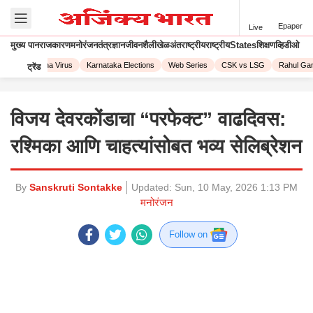
Epaper
Live
मुख्य पान
राजकारण
मनोरंजन
तंत्रज्ञान
जीवनशैली
खेळ
अंतराष्ट्रीय
राष्ट्रीय
States
शिक्षण
व्हिडीओ
23
Corona Virus
Karnataka Elections
Web Series
CSK vs LSG
Rahul Gand
ट्रेंड
विजय देवरकोंडाचा “परफेक्ट” वाढदिवस:
रश्मिका आणि चाहत्यांसोबत भव्य सेलिब्रेशन
By
Sanskruti Sontakke
Updated:
Sun, 10 May, 2026 1:13 PM
मनोरंजन
Follow on