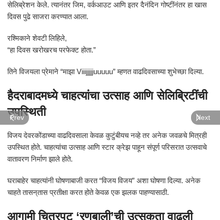
सेलिब्रेशन केले. त्यानंतर जिम, वर्कआउट आणि इतर दैनंदिन गोष्टींनंतर हा खास
दिवस पुढे साजरा करण्यात आला.
रश्मिकाने शेवटी लिहिले,
“हा दिवस खरोखरच परफेक्ट होता.”
तिने विजयला प्रेमाने “माझा Viiijjjjjuuuuu” म्हणत वाढदिवसाच्या शुभेच्छा दिल्या.
हैदराबादमध्ये चाहत्यांचा उत्साह आणि सेलिब्रिटींची
उपस्थिती
Prev
Next
विजय देवरकोंडाच्या वाढदिवसाला केवळ कुटुंबीयच नव्हे तर अनेक जवळचे मित्रही
उपस्थित होते. चाहत्यांचा उत्साह आणि स्टार क्रेझ पाहून संपूर्ण परिसरात उत्सवाचे
वातावरण निर्माण झाले होते.
घराबाहेर चाहत्यांनी घोषणाबाजी करत “विजय विजय” अशा घोषणा दिल्या. अनेक
चाहते तासन्‌तास प्रतीक्षा करत होते केवळ एक झलक पाहण्यासाठी.
आगामी चित्रपट ‘रणबाली’ची उत्सुकता वाढली