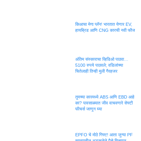
किआचा मेगा प्लॅन! भारतात येणार EV,
हायब्रिड आणि CNG कारची नवी फौज
अंतिम संस्काराचा व्हिडिओ पाठवा…
5100 रुपये पाठवले; वडिलांच्या
चितेलाही तिन्ही मुली गैरहजर
तुमच्या कारमध्ये ABS आणि EBD आहे
का? पावसाळ्यात जीव वाचवणारे सेफ्टी
फीचर्स जाणून घ्या
EPFO चे मोठे गिफ्ट! आता जुन्या PF
खात्यातील अडकलेले पैसे मिळणार