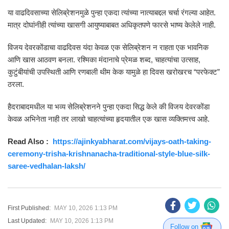
या वाढदिवसाच्या सेलिब्रेशनमुळे पुन्हा एकदा त्यांच्या नात्याबद्दल चर्चा रंगल्या आहेत.
मात्र दोघांनीही त्यांच्या खासगी आयुष्याबाबत अधिकृतपणे फारसे भाष्य केलेले नाही.
विजय देवरकोंडाचा वाढदिवस यंदा केवळ एक सेलिब्रेशन न राहता एक भावनिक
आणि खास आठवण बनला. रश्मिका मंदानाचे प्रेमळ शब्द, चाहत्यांचा उत्साह,
कुटुंबीयांची उपस्थिती आणि रणबाली थीम केक यामुळे हा दिवस खरोखरच “परफेक्ट”
ठरला.
हैदराबादमधील या भव्य सेलिब्रेशनने पुन्हा एकदा सिद्ध केले की विजय देवरकोंडा
केवळ अभिनेता नाही तर लाखो चाहत्यांच्या हृदयातील एक खास व्यक्तिमत्त्व आहे.
Read Also :
https://ajinkyabharat.com/vijays-oath-taking-
ceremony-trisha-krishnanacha-traditional-style-blue-silk-
saree-vedhalan-laksh/
First Published:
MAY 10, 2026 1:13 PM
Last Updated:
MAY 10, 2026 1:13 PM
Follow on