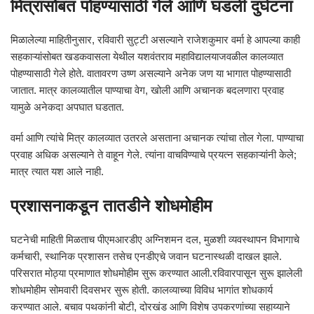
मित्रांसोबत पोहण्यासाठी गेले आणि घडली दुर्घटना
मिळालेल्या माहितीनुसार, रविवारी सुट्टी असल्याने राजेशकुमार वर्मा हे आपल्या काही
सहकाऱ्यांसोबत खडकवासला येथील यशवंतराव महाविद्यालयाजवळील कालव्यात
पोहण्यासाठी गेले होते. वातावरण उष्ण असल्याने अनेक जण या भागात पोहण्यासाठी
जातात. मात्र कालव्यातील पाण्याचा वेग, खोली आणि अचानक बदलणारा प्रवाह
यामुळे अनेकदा अपघात घडतात.
वर्मा आणि त्यांचे मित्र कालव्यात उतरले असताना अचानक त्यांचा तोल गेला. पाण्याचा
प्रवाह अधिक असल्याने ते वाहून गेले. त्यांना वाचविण्याचे प्रयत्न सहकाऱ्यांनी केले;
मात्र त्यात यश आले नाही.
प्रशासनाकडून तातडीने शोधमोहीम
घटनेची माहिती मिळताच पीएमआरडीए अग्निशमन दल, मुळशी व्यवस्थापन विभागाचे
कर्मचारी, स्थानिक प्रशासन तसेच एनडीएचे जवान घटनास्थळी दाखल झाले.
परिसरात मोठ्या प्रमाणात शोधमोहीम सुरू करण्यात आली.रविवारपासून सुरू झालेली
शोधमोहीम सोमवारी दिवसभर सुरू होती. कालव्याच्या विविध भागांत शोधकार्य
करण्यात आले. बचाव पथकांनी बोटी, दोरखंड आणि विशेष उपकरणांच्या सहाय्याने