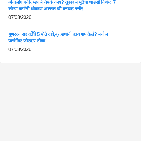
ॲनालॉग पनीर म्हणजे नेमकं काय? तुकाराम मुंढेंचा धाडसी निर्णय; 7
सोप्या मार्गांनी ओळखा अस्सल की बनावट पनीर
07/08/2026
गुणरत्न सदावर्तेंचे 5 मोठे दावे,ब्राह्मणांनी काय पाप केलं? मनोज
जरांगेंवर जोरदार टीका
07/08/2026