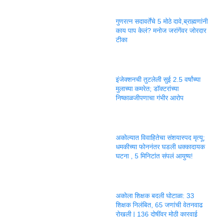
गुणरत्न सदावर्तेंचे 5 मोठे दावे,ब्राह्मणांनी
काय पाप केलं? मनोज जरांगेंवर जोरदार
टीका
इंजेक्शनची तुटलेली सुई 2.5 वर्षांच्या
मुलाच्या कमरेत; डॉक्टरांच्या
निष्काळजीपणाचा गंभीर आरोप
अकोल्यात विवाहितेचा संशयास्पद मृत्यू;
धमकीच्या फोननंतर घडली धक्कादायक
घटना , 5 मिनिटांत संपलं आयुष्य!
अकोला शिक्षक बदली घोटाळा: 33
शिक्षक निलंबित, 65 जणांची वेतनवाढ
रोखली | 136 दोषींवर मोठी कारवाई