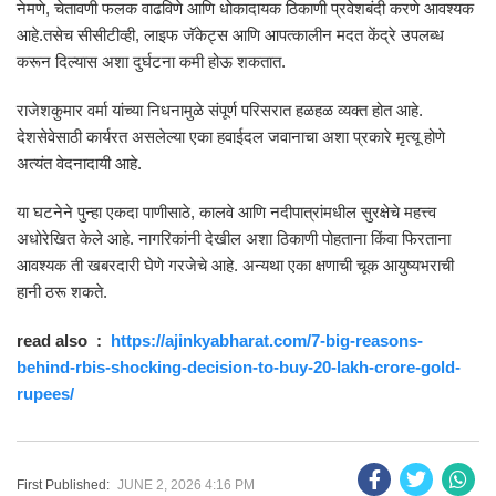
नेमणे, चेतावणी फलक वाढविणे आणि धोकादायक ठिकाणी प्रवेशबंदी करणे आवश्यक
आहे.तसेच सीसीटीव्ही, लाइफ जॅकेट्स आणि आपत्कालीन मदत केंद्रे उपलब्ध
करून दिल्यास अशा दुर्घटना कमी होऊ शकतात.
राजेशकुमार वर्मा यांच्या निधनामुळे संपूर्ण परिसरात हळहळ व्यक्त होत आहे.
देशसेवेसाठी कार्यरत असलेल्या एका हवाईदल जवानाचा अशा प्रकारे मृत्यू होणे
अत्यंत वेदनादायी आहे.
या घटनेने पुन्हा एकदा पाणीसाठे, कालवे आणि नदीपात्रांमधील सुरक्षेचे महत्त्व
अधोरेखित केले आहे. नागरिकांनी देखील अशा ठिकाणी पोहताना किंवा फिरताना
आवश्यक ती खबरदारी घेणे गरजेचे आहे. अन्यथा एका क्षणाची चूक आयुष्यभराची
हानी ठरू शकते.
read also :
https://ajinkyabharat.com/7-big-reasons-
behind-rbis-shocking-decision-to-buy-20-lakh-crore-gold-
rupees/
First Published:
JUNE 2, 2026 4:16 PM