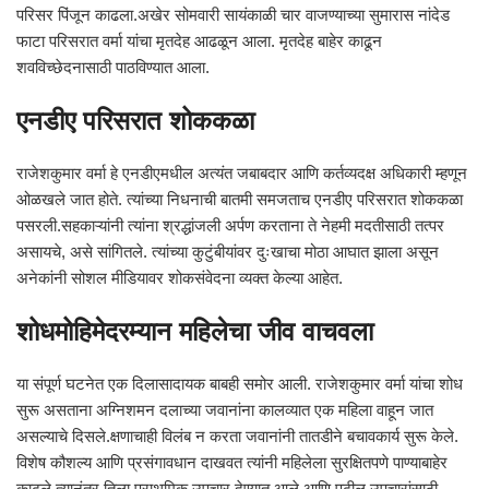
परिसर पिंजून काढला.अखेर सोमवारी सायंकाळी चार वाजण्याच्या सुमारास नांदेड
फाटा परिसरात वर्मा यांचा मृतदेह आढळून आला. मृतदेह बाहेर काढून
शवविच्छेदनासाठी पाठविण्यात आला.
एनडीए परिसरात शोककळा
राजेशकुमार वर्मा हे एनडीएमधील अत्यंत जबाबदार आणि कर्तव्यदक्ष अधिकारी म्हणून
ओळखले जात होते. त्यांच्या निधनाची बातमी समजताच एनडीए परिसरात शोककळा
पसरली.सहकाऱ्यांनी त्यांना श्रद्धांजली अर्पण करताना ते नेहमी मदतीसाठी तत्पर
असायचे, असे सांगितले. त्यांच्या कुटुंबीयांवर दुःखाचा मोठा आघात झाला असून
अनेकांनी सोशल मीडियावर शोकसंवेदना व्यक्त केल्या आहेत.
शोधमोहिमेदरम्यान महिलेचा जीव वाचवला
या संपूर्ण घटनेत एक दिलासादायक बाबही समोर आली. राजेशकुमार वर्मा यांचा शोध
सुरू असताना अग्निशमन दलाच्या जवानांना कालव्यात एक महिला वाहून जात
असल्याचे दिसले.क्षणाचाही विलंब न करता जवानांनी तातडीने बचावकार्य सुरू केले.
विशेष कौशल्य आणि प्रसंगावधान दाखवत त्यांनी महिलेला सुरक्षितपणे पाण्याबाहेर
काढले.त्यानंतर तिला प्राथमिक उपचार देण्यात आले आणि पुढील उपचारांसाठी