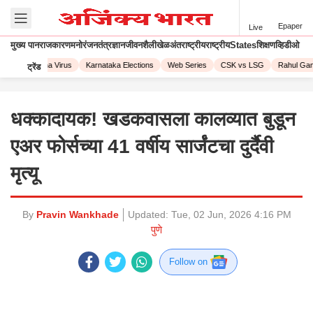
Epaper
Live
मुख्य पान
राजकारण
मनोरंजन
तंत्रज्ञान
जीवनशैली
खेळ
अंतराष्ट्रीय
राष्ट्रीय
States
शिक्षण
व्हिडीओ
23
Corona Virus
Karnataka Elections
Web Series
CSK vs LSG
Rahul Gand
ट्रेंड
धक्कादायक! खडकवासला कालव्यात बुडून
एअर फोर्सच्या 41 वर्षीय सार्जंटचा दुर्दैवी
मृत्यू
By
Pravin Wankhade
Updated:
Tue, 02 Jun, 2026 4:16 PM
पुणे
Follow on