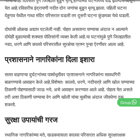
गेल्या काही दिवसांत पुणे जिल्ह्यात बुडून मृत्यू होण्याच्या घटनांमध्ये वाढ झाल्याचे दिसून
येत आहे.रविवारीच इंद्रायणी नदीत दोन जणांचा बुडून मृत्यू झाला. पहिली घटना
देहूगाव येथील गाथा मंदिर परिसरात घडली तर दुसरी घटना कुंडमळा येथे घडली.
दोघांची ओळख अद्याप पटलेली नाही. पोहत असताना पाण्याचा अंदाज न आल्याने
दोघेही बुडाल्याची शक्यता पोलिसांनी व्यक्त केली आहे.या घटनांमुळे पुणे जिल्ह्यातील
नद्या, धरणे आणि कालवे परिसरातील सुरक्षेचा प्रश्न पुन्हा ऐरणीवर आला आहे.
प्रशासनाने नागरिकांना दिला इशारा
सतत वाढणाऱ्या दुर्घटनांच्या पार्श्वभूमीवर प्रशासनाने नागरिकांना सावधगिरी
बाळगण्याचे आवाहन केले आहे.विशेषतः कालवे, धरणे, नदीपात्रे आणि खोल पाण्याच्या
ठिकाणी पोहण्यासाठी जाऊ नये, असे आवाहन करण्यात आले आहे. पोहता येत असले
तरी अशा ठिकाणी पाण्याचा वेग आणि खोली यांचा चुकीचा अंदाज जीवघेणा ठरू
Group
शकतो.
सुरक्षा उपायांची गरज
स्थानिक नागरिकांच्या मते, खडकवासला कालवा परिसरात अधिक सुरक्षारक्षक