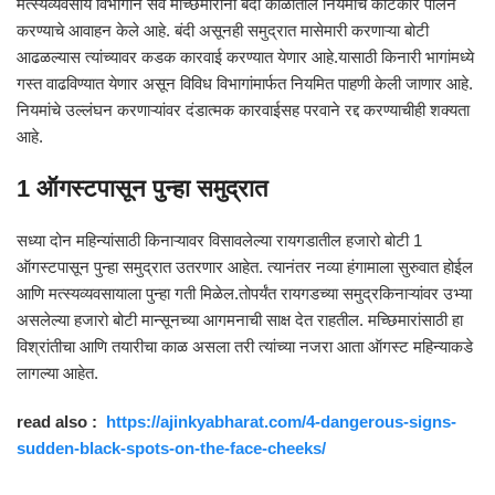
मत्स्यव्यवसाय विभागाने सर्व मच्छिमारांना बंदी काळातील नियमांचे काटेकोर पालन
करण्याचे आवाहन केले आहे. बंदी असूनही समुद्रात मासेमारी करणाऱ्या बोटी
आढळल्यास त्यांच्यावर कडक कारवाई करण्यात येणार आहे.यासाठी किनारी भागांमध्ये
गस्त वाढविण्यात येणार असून विविध विभागांमार्फत नियमित पाहणी केली जाणार आहे.
नियमांचे उल्लंघन करणाऱ्यांवर दंडात्मक कारवाईसह परवाने रद्द करण्याचीही शक्यता
आहे.
1 ऑगस्टपासून पुन्हा समुद्रात
सध्या दोन महिन्यांसाठी किनाऱ्यावर विसावलेल्या रायगडातील हजारो बोटी 1
ऑगस्टपासून पुन्हा समुद्रात उतरणार आहेत. त्यानंतर नव्या हंगामाला सुरुवात होईल
आणि मत्स्यव्यवसायाला पुन्हा गती मिळेल.तोपर्यंत रायगडच्या समुद्रकिनाऱ्यांवर उभ्या
असलेल्या हजारो बोटी मान्सूनच्या आगमनाची साक्ष देत राहतील. मच्छिमारांसाठी हा
विश्रांतीचा आणि तयारीचा काळ असला तरी त्यांच्या नजरा आता ऑगस्ट महिन्याकडे
लागल्या आहेत.
read also :
https://ajinkyabharat.com/4-dangerous-signs-
sudden-black-spots-on-the-face-cheeks/