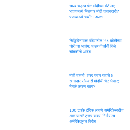
राघव चड्ढा थेट मोदींच्या भेटीला;
भाजपमध्ये मिळणार मोठी जबाबदारी?
पंजाबमध्ये चर्चांना उधाण
सिद्धिविनायक मंदिरातील ‘१८ कोटींच्या
चोरी’चा आरोप; फडणवीसांनी दिले
चौकशीचे आदेश
मोठी बातमी! शरद पवार गटाचे 8
खासदार सोमवारी मोदींची भेट घेणार;
नेमकं कारण काय?
100 टक्के टॅरिफ लावणे अमेरिकेसाठीच
आत्मघाती! ट्रम्प यांच्या निर्णयाला
अमेरिकेतूनच विरोध