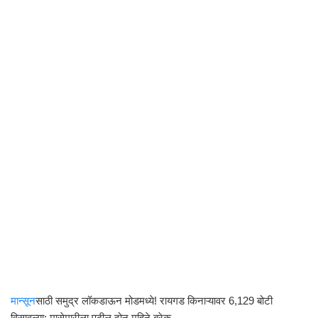
मान्सून
साठी समुद्र लॉकडाऊन मोडमध्ये! रायगड किनाऱ्यावर 6,129 बोटी
विसावल्या; मासेमारीला पुढील दोन महिने ब्रेक