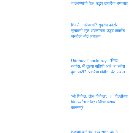
चालवण्याची वेळ; उद्धव ठाकरेंचा घणाघात
शिवसेना कोणाची? सुप्रीम कोर्टात
सुनावणी सुरू असतानाच उद्धव ठाकरेंचं
जनतेला मोठं आवाहन
Uddhav Thackeray : ‘भिऊ
नकोस, मी तुझ्या पाठिशी आहे’ हा संदेश
कुणासाठी? ठाकरेंचा मोदींना थेट सवाल
‘जो शिकेल, तोच जिंकेल’; IIT दिल्लीच्या
विद्यार्थ्यांना नरेंद्र मोदींचा यशाचा
कानमंत्र
तुळजाभवानीच्या दरबारातून जरांगे