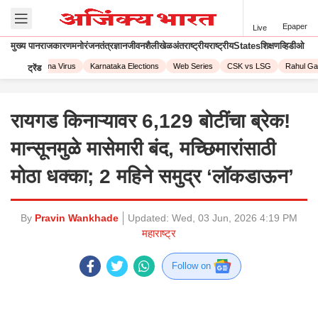
Epaper
Live
मुख्य पान
राजकारण
मनोरंजन
तंत्रज्ञान
जीवनशैली
खेळ
अंतराष्ट्रीय
राष्ट्रीय
States
शिक्षण
व्हिडीओ
023
Corona Virus
Karnataka Elections
Web Series
CSK vs LSG
Rahul Gand
ट्रेंड
रायगड किनाऱ्यावर 6,129 बोटींचा ब्रेक!
मान्सूनमुळे मासेमारी बंद, मच्छिमारांसाठी
मोठा धक्का; 2 महिने समुद्र ‘लॉकडाऊन’
By
Pravin Wankhade
Updated:
Wed, 03 Jun, 2026 4:19 PM
महाराष्ट्र
Follow on