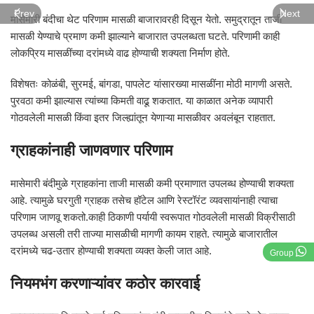
Prev
Next
मासेमारी बंदीचा थेट परिणाम मासळी बाजारावरही दिसून येतो. समुद्रातून ताजी
मासळी येण्याचे प्रमाण कमी झाल्याने बाजारात उपलब्धता घटते. परिणामी काही
लोकप्रिय मासळींच्या दरांमध्ये वाढ होण्याची शक्यता निर्माण होते.
विशेषतः कोळंबी, सुरमई, बांगडा, पापलेट यांसारख्या मासळींना मोठी मागणी असते.
पुरवठा कमी झाल्यास त्यांच्या किमती वाढू शकतात. या काळात अनेक व्यापारी
गोठवलेली मासळी किंवा इतर जिल्ह्यांतून येणाऱ्या मासळीवर अवलंबून राहतात.
ग्राहकांनाही जाणवणार परिणाम
मासेमारी बंदीमुळे ग्राहकांना ताजी मासळी कमी प्रमाणात उपलब्ध होण्याची शक्यता
आहे. त्यामुळे घरगुती ग्राहक तसेच हॉटेल आणि रेस्टॉरंट व्यवसायांनाही त्याचा
परिणाम जाणवू शकतो.काही ठिकाणी पर्यायी स्वरूपात गोठवलेली मासळी विक्रीसाठी
उपलब्ध असली तरी ताज्या मासळीची मागणी कायम राहते. त्यामुळे बाजारातील
दरांमध्ये चढ-उतार होण्याची शक्यता व्यक्त केली जात आहे.
Group
नियमभंग करणाऱ्यांवर कठोर कारवाई