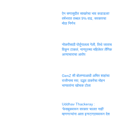
ऐन सणासुदीत साखरेचा भाव कडाडला!
वर्षभरात तब्बल 9% वाढ, सरकारचा
मोठा निर्णय
नोकरीसाठी पोर्तुगालला गेली, तिथे जाताच
विकून टाकलं; नागपूरच्या महिलेवर लैंगिक
अत्याचाराचा आरोप
GenZ शी बोलण्याआधी अमित शाहांचा
राजीनामा घ्या; उद्धव ठाकरेंचा मोहन
भागवतांना खोचक टोला
Uddhav Thackeray :
‘फेसबुकवरून सरकार चालत नाही’
म्हणणाऱ्यांना आता इन्स्टाग्रामवरून देश