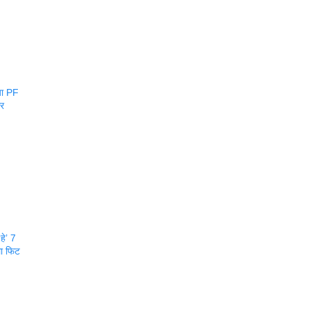
या PF
ार
हे’ 7
ला फिट