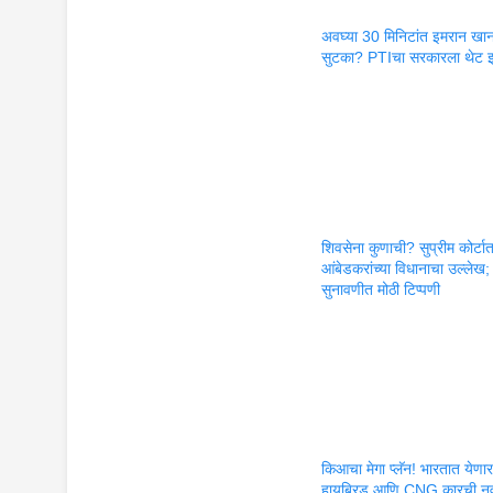
अवघ्या 30 मिनिटांत इमरान खान
सुटका? PTIचा सरकारला थेट इ
शिवसेना कुणाची? सुप्रीम कोर्टा
आंबेडकरांच्या विधानाचा उल्लेख;
सुनावणीत मोठी टिप्पणी
किआचा मेगा प्लॅन! भारतात येणा
हायब्रिड आणि CNG कारची न