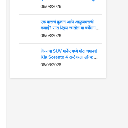
कमान?
06/08/2026
एक दारूचं दुकान आणि आयुष्यभराची
कमाई? सात पिढ्या खातील या चर्चेमागचं
खरं गणित जाणून घ्या
06/08/2026
किआचा SUV मार्केटमध्ये मोठा धमाका!
Kia Sorento 4 सप्टेंबरला लॉन्च;
Fortuner-Kodiaq ला देणार थेट
06/08/2026
टक्कर