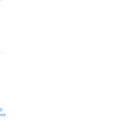
वा…
BD
णारे