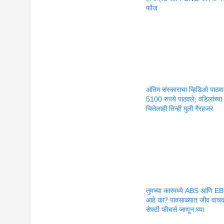
फौज
अंतिम संस्काराचा व्हिडिओ पाठ
5100 रुपये पाठवले; वडिलांच्या
चितेलाही तिन्ही मुली गैरहजर
तुमच्या कारमध्ये ABS आणि E
आहे का? पावसाळ्यात जीव वाचव
सेफ्टी फीचर्स जाणून घ्या