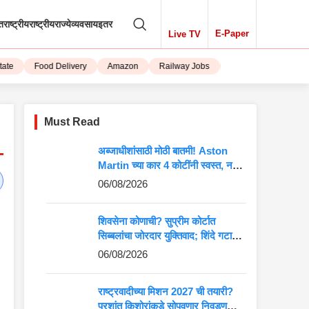
तराष्ट्रीय
राष्ट्रीय
राज्ये
व्यवसाय
इतर
E-Paper
Live TV
Food Delivery
Amazon
Railway Jobs
iPhone 15
Must Read
अब्जाधीशांसाठी मोठी बातमी! Aston
Martin च्या कार 4 कोटींनी स्वस्त, नवीन
किंमत पाहून बसेल धक्का
06/08/2026
शिवसेना कोणाची? सुप्रीम कोर्टात
सिब्बलांचा जोरदार युक्तिवाद; शिंदे गटाच्या
अडचणी वाढणार?
06/08/2026
राष्ट्रवादीच्या मिशन 2027 ची तयारी?
प्रशांत किशोरांकडे सोपवणार निवडणुकीची