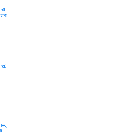
ांची
शारा
त डॉ.
र EV,
वी