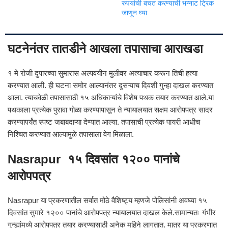
रुपयांची बचत करण्याची भन्नाट ट्रिक
जाणून घ्या
घटनेनंतर तातडीने आखला तपासाचा आराखडा
१ मे रोजी दुपारच्या सुमारास अल्पवयीन मुलीवर अत्याचार करून तिची हत्या
करण्यात आली. ही घटना समोर आल्यानंतर दुसऱ्याच दिवशी गुन्हा दाखल करण्यात
आला. त्याचवेळी तपासासाठी १५ अधिकाऱ्यांचे विशेष पथक तयार करण्यात आले.या
पथकाला प्रत्येक पुरावा गोळा करण्यापासून ते न्यायालयात सक्षम आरोपपत्र सादर
करण्यापर्यंत स्पष्ट जबाबदाऱ्या देण्यात आल्या. तपासाची प्रत्येक पायरी आधीच
निश्चित करण्यात आल्यामुळे तपासाला वेग मिळाला.
Nasrapur १५ दिवसांत १२०० पानांचे
आरोपपत्र
Nasrapur या प्रकरणातील सर्वात मोठे वैशिष्ट्य म्हणजे पोलिसांनी अवघ्या १५
दिवसांत सुमारे १२०० पानांचे आरोपपत्र न्यायालयात दाखल केले.सामान्यतः गंभीर
गुन्ह्यांमध्ये आरोपपत्र तयार करण्यासाठी अनेक महिने लागतात. मात्र या प्रकरणात