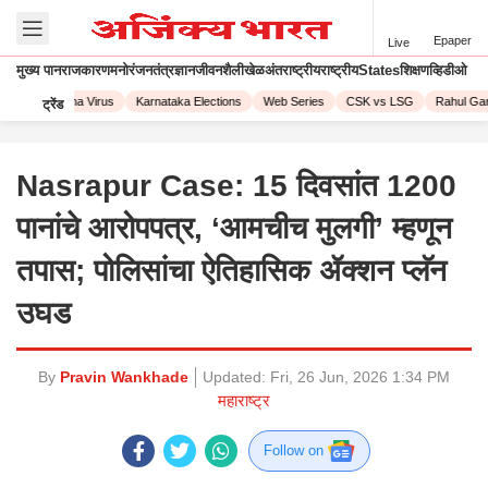
Epaper
Live
मुख्य पान
राजकारण
मनोरंजन
तंत्रज्ञान
जीवनशैली
खेळ
अंतराष्ट्रीय
राष्ट्रीय
States
शिक्षण
व्हिडीओ
23
Corona Virus
Karnataka Elections
Web Series
CSK vs LSG
Rahul Gand
ट्रेंड
Nasrapur Case: 15 दिवसांत 1200
पानांचे आरोपपत्र, ‘आमचीच मुलगी’ म्हणून
तपास; पोलिसांचा ऐतिहासिक ॲक्शन प्लॅन
उघड
By
Pravin Wankhade
Updated:
Fri, 26 Jun, 2026 1:34 PM
महाराष्ट्र
Follow on