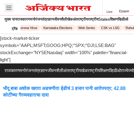
Epaper
Live
मुख्य पान
राजकारण
मनोरंजन
तंत्रज्ञान
जीवनशैली
खेळ
अंतराष्ट्रीय
राष्ट्रीय
States
शिक्षण
व्हिडीओ
IPL 2023
Corona Virus
Karnataka Elections
Web Series
CSK vs LSG
Rahul
ट्रेंड
[stock-market-ticker
symbols="AAPL;MSFT;GOOG;HPQ;^SPX;^DJI;LSE:BAG"
stockExchange="NYSENasdaq" width="100%" palette="financial-
light"]
राजकारण
मनोरंजन
तंत्रज्ञान
जीवनशैली
अंतराष्ट्रीय
खेळ
राष्ट्रीय
शिक्षण
व्हिडीओ
राज्ये
ज्य
भोंदू बाबा अशोक खरात अडचणीत! ईडीचं 3 हजार पानी आरोपपत्र; 42.88
कोटींच्या गैरव्यवहाराचा दावा