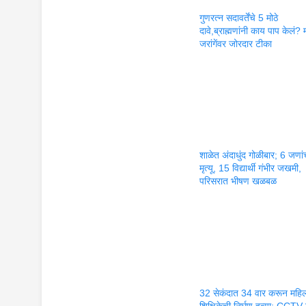
गुणरत्न सदावर्तेंचे 5 मोठे
दावे,ब्राह्मणांनी काय पाप केलं?
जरांगेंवर जोरदार टीका
शाळेत अंदाधुंद गोळीबार; 6 जणां
मृत्यू, 15 विद्यार्थी गंभीर जखमी,
परिसरात भीषण खळबळ
32 सेकंदात 34 वार करून महि
शिक्षिकेची निर्घृण हत्या; CCTV म