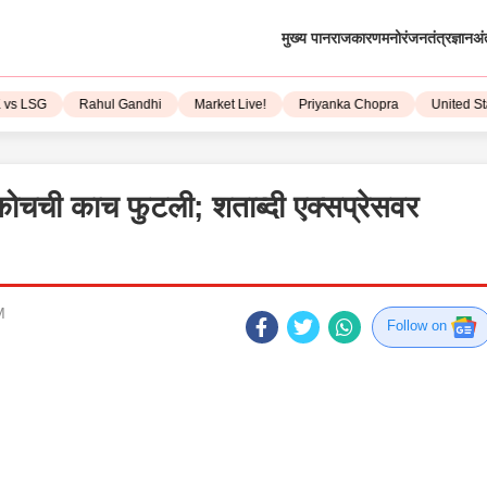
मुख्य पान
राजकारण
मनोरंजन
तंत्रज्ञान
अं
LSG
Rahul Gandhi
Market Live!
Priyanka Chopra
United State
ोचची काच फुटली; शताब्दी एक्सप्रेसवर
M
Follow on