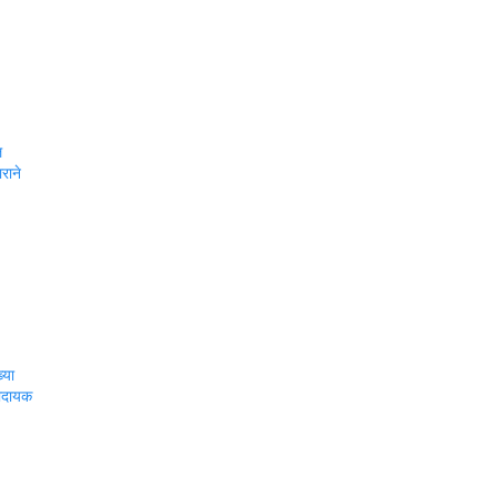
ल
राने
्या
कादायक