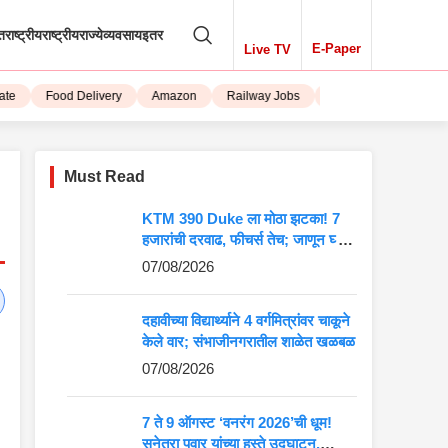
तराष्ट्रीय
राष्ट्रीय
राज्ये
व्यवसाय
इतर
E-Paper
Live TV
Food Delivery
Amazon
Railway Jobs
iPhone 15
Must Read
KTM 390 Duke ला मोठा झटका! 7
हजारांची दरवाढ, फीचर्स तेच; जाणून घ्या
5 मोठे बदल
07/08/2026
दहावीच्या विद्यार्थ्याने 4 वर्गमित्रांवर चाकूने
केले वार; संभाजीनगरातील शाळेत खळबळ
07/08/2026
7 ते 9 ऑगस्ट ‘वनरंग 2026’ची धूम!
सुनेत्रा पवार यांच्या हस्ते उद्घाटन,