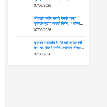
आदिवासी कलेला मोठे व्यासपीठ
07/08/2026
ॲनालॉग पनीर म्हणजे नेमकं काय?
तुकाराम मुंढेंचा धाडसी निर्णय; 7 सोप्या
मार्गांनी ओळखा अस्सल की बनावट पनीर
07/08/2026
गुणरत्न सदावर्तेंचे 5 मोठे दावे,ब्राह्मणांनी
काय पाप केलं? मनोज जरांगेंवर जोरदार
टीका
07/08/2026