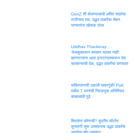
GenZ शी बोलण्याआधी अमित शाहांचा
राजीनामा घ्या; उद्धव ठाकरेंचा मोहन
भागवतांना खोचक टोला
Uddhav Thackeray :
‘फेसबुकवरून सरकार चालत नाही’
म्हणणाऱ्यांना आता इन्स्टाग्रामवरून देश
चालवण्याची वेळ; उद्धव ठाकरेंचा घणाघात
पाकिस्तानची उडाली घाबरगुंडी! PoK
मधील 7 जागांची निवडणूक अनिश्चित
काळासाठी पुढे
शिवसेना कोणाची? सुप्रीम कोर्टात
सुनावणी सुरू असतानाच उद्धव ठाकरेंचं
जनतेला मोठं आवाहन