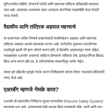
युनिटमधील माहिती, सेन्सरचे रेकॉर्ड आणि वाहनाचा तांत्रिक इतिहासही तपासला
जात आहे. आवश्यक असल्यास वाहन उत्पादक कंपनीच्या तज्ज्ञांचीही मदत घेतली
जाऊ शकते.
वैद्यकीय आणि तांत्रिक अहवाल महत्त्वाचे
या प्रकरणात अंतिम निष्कर्ष काढण्यासाठी शवविच्छेदन अहवाल आणि वाहनाचा
तांत्रिक अहवाल अत्यंत महत्त्वाचा ठरणार आहे. मानेवरील दुखापत एअरबॅगच्या
धडकेमुळे झाली की इतर कोणते कारण होते, हे वैद्यकीय अहवालातून स्पष्ट होईल.
त्याचबरोबर एअरबॅग अचानक सक्रिय होण्यामागे तांत्रिक दोष, इलेक्ट्रॉनिक बिघाड
किंवा अन्य कारण होते का, हे अभियंत्यांच्या तपासणीतून समोर येईल.
तपास पूर्ण होईपर्यंत मृत्यूचे नेमके कारण निश्चितपणे सांगता येणार नसल्याचे पोलिसांनी
स्पष्ट केले आहे.
एअरबॅग म्हणजे नेमके काय?
एअरबॅग ही वाहनातील निष्क्रिय सुरक्षा प्रणालीचा (Passive Safety System)
महत्त्वाचा भाग आहे. अपघाताच्या वेळी चालक किंवा प्रवाशाचे डोके, छाती आणि मान