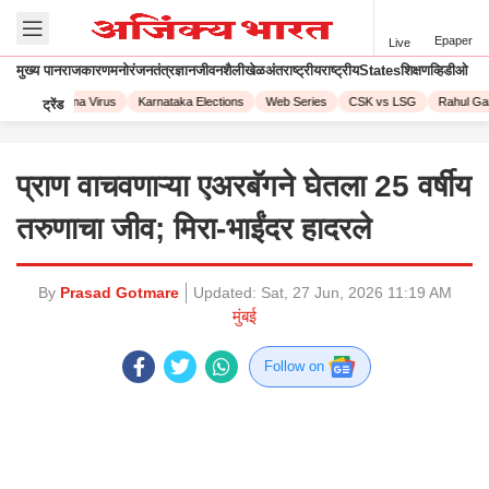
Epaper
Live
मुख्य पान
राजकारण
मनोरंजन
तंत्रज्ञान
जीवनशैली
खेळ
अंतराष्ट्रीय
राष्ट्रीय
States
शिक्षण
व्हिडीओ
023
Corona Virus
Karnataka Elections
Web Series
CSK vs LSG
Rahul Gand
ट्रेंड
प्राण वाचवणाऱ्या एअरबॅगने घेतला 25 वर्षीय
तरुणाचा जीव; मिरा-भाईंदर हादरले
By
Prasad Gotmare
Updated:
Sat, 27 Jun, 2026 11:19 AM
मुंबई
Follow on