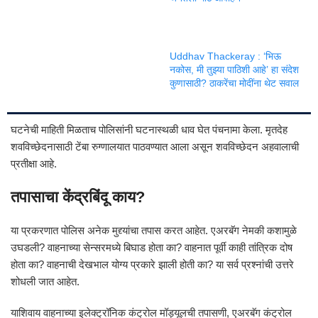
Uddhav Thackeray : ‘भिऊ
नकोस, मी तुझ्या पाठिशी आहे’ हा संदेश
कुणासाठी? ठाकरेंचा मोदींना थेट सवाल
घटनेची माहिती मिळताच पोलिसांनी घटनास्थळी धाव घेत पंचनामा केला. मृतदेह
शवविच्छेदनासाठी टेंबा रुग्णालयात पाठवण्यात आला असून शवविच्छेदन अहवालाची
प्रतीक्षा आहे.
तपासाचा केंद्रबिंदू काय?
या प्रकरणात पोलिस अनेक मुद्द्यांचा तपास करत आहेत. एअरबॅग नेमकी कशामुळे
उघडली? वाहनाच्या सेन्सरमध्ये बिघाड होता का? वाहनात पूर्वी काही तांत्रिक दोष
होता का? वाहनाची देखभाल योग्य प्रकारे झाली होती का? या सर्व प्रश्नांची उत्तरे
शोधली जात आहेत.
याशिवाय वाहनाच्या इलेक्ट्रॉनिक कंट्रोल मॉड्यूलची तपासणी, एअरबॅग कंट्रोल