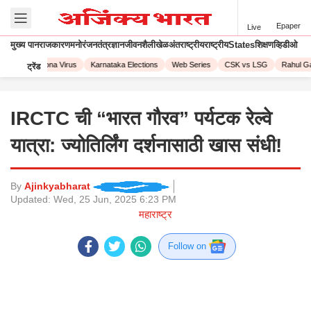
Epaper
Live
मुख्य पान
राजकारण
मनोरंजन
तंत्रज्ञान
जीवनशैली
खेळ
अंतराष्ट्रीय
राष्ट्रीय
States
शिक्षण
व्हिडीओ
2023
Corona Virus
Karnataka Elections
Web Series
CSK vs LSG
Rahul Gan
ट्रेंड
IRCTC ची “भारत गौरव” पर्यटक रेल्वे
यात्रा: ज्योतिर्लिंग दर्शनासाठी खास संधी!
By
Ajinkyabharat
Updated:
Wed, 25 Jun, 2025 6:23 PM
महाराष्ट्र
Follow on