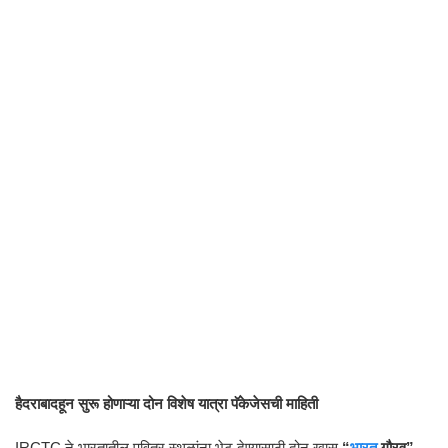
हैदराबादहून सुरू होणाऱ्या दोन विशेष यात्रा पॅकेजेसची माहिती
IRCTC ने भारतातील पवित्र स्थळांना भेट देण्यासाठी दोन खास
“
भारत
गौरव”