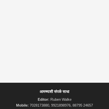
आमच्याशी संपर्क साधा
Editor:
Ruben Walke
Mobile:
7028173880, 9921898976, 88795 24657