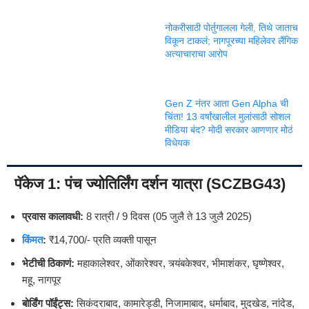
नोकरीसाठी पोर्तुगालला गेली, तिथे जाताच
विकून टाकलं; नागपूरच्या महिलेवर लैंगिक
अत्याचाराचा आरोप
Gen Z नंतर आता Gen Alpha ची
चिंता! 13 वर्षांखालील मुलांसाठी सोशल
मीडिया बंद? मोदी सरकार आणणार मोठं
विधेयक
पॅकेज 1:
पंच ज्योतिर्लिंग दर्शन यात्रा (SCZBG43)
प्रवास कालावधी:
8 रात्री / 9 दिवस (05 जुलै ते 13 जुलै 2025)
किंमत
:
₹14,700/- प्रति व्यक्ती पासून
भेटीची ठिकाणं:
महाकालेश्वर, ओंकारेश्वर, त्र्यंबकेश्वर, भीमाशंकर, घृष्णेश्वर,
महू, नागपूर
बोर्डिंग पॉईंट्स:
सिकंदराबाद, कामारेड्डी, निजामाबाद, धर्माबाद, मुदखेड, नांदेड,