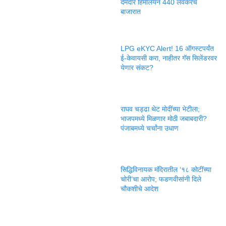
दमदार हिमालयन 440 लवकरच
बाजारात
LPG eKYC Alert! 16 ऑगस्टपर्यंत
ई-केवायसी करा, नाहीतर गॅस सिलेंडरवर
येणार संकट?
राघव चड्ढा थेट मोदींच्या भेटीला;
भाजपमध्ये मिळणार मोठी जबाबदारी?
पंजाबमध्ये चर्चांना उधाण
सिद्धिविनायक मंदिरातील ‘१८ कोटींच्या
चोरी’चा आरोप; फडणवीसांनी दिले
चौकशीचे आदेश