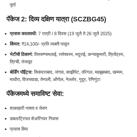
पूर्णा
पॅकेज 2:
दिव्य दक्षिण यात्रा (SCZBG45)
प्रवास कालावधी:
7 रात्री / 8 दिवस (19 जुलै ते 26 जुलै 2025)
किंमत:
₹14,100/- प्रति व्यक्ती पासून
भेटीची ठिकाणं:
तिरुवण्णामलाई, रामेश्वरम, मदुराई, कन्याकुमारी, त्रिवेंद्रम,
त्रिची, तंजावूर
बोर्डिंग पॉईंट्स:
सिकंदराबाद, जंगाव, काझीपेट, वॉरंगल, महबूबाबाद, खम्मम,
माधीरा, विजयवाडा, तेनाली, ओंगोल, नेल्लोर, गुदूर, रेणिगुंटा
पॅकेजमध्ये समाविष्ट सेवा:
शाकाहारी नाश्ता व जेवण
डबल/ट्रिपल शेअरिंगवर निवास
प्रवास विमा