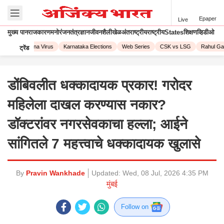
Epaper
Live
मुख्य पान
राजकारण
मनोरंजन
तंत्रज्ञान
जीवनशैली
खेळ
अंतराष्ट्रीय
राष्ट्रीय
States
शिक्षण
व्हिडीओ
023
Corona Virus
Karnataka Elections
Web Series
CSK vs LSG
Rahul Gand
ट्रेंड
डोंबिवलीत धक्कादायक प्रकार! गरोदर
महिलेला दाखल करण्यास नकार?
डॉक्टरांवर नगरसेवकाचा हल्ला; आईने
सांगितले 7 महत्त्वाचे धक्कादायक खुलासे
By
Pravin Wankhade
Updated:
Wed, 08 Jul, 2026 4:35 PM
मुंबई
Follow on