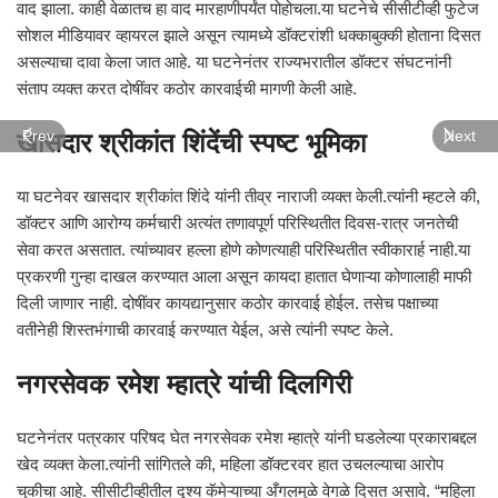
वाद झाला. काही वेळातच हा वाद मारहाणीपर्यंत पोहोचला.या घटनेचे सीसीटीव्ही फुटेज
सोशल मीडियावर व्हायरल झाले असून त्यामध्ये डॉक्टरांशी धक्काबुक्की होताना दिसत
असल्याचा दावा केला जात आहे. या घटनेनंतर राज्यभरातील डॉक्टर संघटनांनी
संताप व्यक्त करत दोषींवर कठोर कारवाईची मागणी केली आहे.
खासदार श्रीकांत शिंदेंची स्पष्ट भूमिका
Prev
Next
या घटनेवर खासदार श्रीकांत शिंदे यांनी तीव्र नाराजी व्यक्त केली.त्यांनी म्हटले की,
डॉक्टर आणि आरोग्य कर्मचारी अत्यंत तणावपूर्ण परिस्थितीत दिवस-रात्र जनतेची
सेवा करत असतात. त्यांच्यावर हल्ला होणे कोणत्याही परिस्थितीत स्वीकारार्ह नाही.या
प्रकरणी गुन्हा दाखल करण्यात आला असून कायदा हातात घेणाऱ्या कोणालाही माफी
दिली जाणार नाही. दोषींवर कायद्यानुसार कठोर कारवाई होईल. तसेच पक्षाच्या
वतीनेही शिस्तभंगाची कारवाई करण्यात येईल, असे त्यांनी स्पष्ट केले.
नगरसेवक रमेश म्हात्रे यांची दिलगिरी
घटनेनंतर पत्रकार परिषद घेत नगरसेवक रमेश म्हात्रे यांनी घडलेल्या प्रकाराबद्दल
खेद व्यक्त केला.त्यांनी सांगितले की, महिला डॉक्टरवर हात उचलल्याचा आरोप
चुकीचा आहे. सीसीटीव्हीतील दृश्य कॅमेऱ्याच्या अँगलमुळे वेगळे दिसत असावे. “महिला