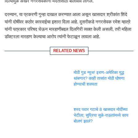
दिल्यामुळे अखेर नगरसेवकांना मदतीसाठी बोलावावे लागले.
दरम्यान, या प्रकरणी गुन्हा दाखल करण्यात आला असून खासदार श्रीकांत शिंदे
यांनी दोषींवर कठोर कारवाईचा इशारा दिला आहे. दुसरीकडे नगरसेवक रमेश म्हात्रे
यांनी पत्रकार परिषद घेऊन मारहाणीबद्दल दिलगिरी व्यक्त केली असली, तरी महिला
डॉक्टरला मारहाण केल्याचा आरोप त्यांनी फेटाळून लावला आहे.
RELATED NEWS
मोठी गुड न्यूज! इराण-अमेरिका युद्ध
थांबणार? काही तासांत मोठी घोषणा
होण्याची शक्यता
शरद पवार गटाचे 8 खासदार मोदींच्या
भेटीला; सुप्रिया सुळे-राऊतांमध्ये काय
बोलणं झालं?