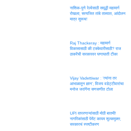
नाशिक-पुणे रेल्वेसाठी समृद्धी महामार्ग
रोखला; सत्यजित तांबे ताब्यात, आंदोलन
मात्र सुरूच!
Raj Thackeray : महामार्ग
विकासासाठी की टक्केवारीसाठी? राज
ठाकरेंची सरकारवर घणाघाती टीका
Vijay Vadettiwar : ‘त्यांना तर
आभाळातून ज्ञान’; विजय वडेट्टीवारांचा
मनोज जरांगेंना सणसणीत टोला
UPI वापरणाऱ्यांसाठी मोठी बातमी!
नागरिकांसाठी पेमेंट कायम शुल्कमुक्त;
सरकारचं स्पष्टीकरण