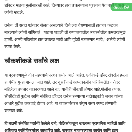
डॉक्टर माझ्या मुलीसारखी आहे. तिच्यावर हात उचलण्याचा प्रश्नच येत नाही,” असे
Group
त्यांनी म्हटले.
तसेच, ती सतत फोनवर बोलत असल्याने तिचे लक्ष वेधण्यासाठी हातावर फटका
मारल्याचे त्यांनी सांगितले. “घटना घडली ती रुग्णालयातील व्यवस्थेतील कमतरतेमुळे
झाली. आम्ही महिलांवर हात उचलत नाही आणि पुढेही उचलणार नाही,” असेही त्यांनी
स्पष्ट केले.
चौकशीकडे सर्वांचे लक्ष
या प्रकरणामुळे दोन महत्त्वाचे प्रश्न समोर आले आहेत. एकीकडे डॉक्टरांवरील हल्ला
हा गंभीर गुन्हा मानला जात आहे, तर दुसरीकडे आपत्कालीन परिस्थितीत गरोदर
महिलेला उपचार नाकारण्यात आले का, याचीही चौकशी होणार आहे.पोलीस तपास,
सीसीटीव्ही फुटेज आणि संबंधित डॉक्टर तसेच रुग्णाच्या नातेवाईकांचे जबाब यांच्या
आधारे पुढील कारवाई होणार आहे. या तपासानंतरच संपूर्ण सत्य स्पष्ट होण्याची
शक्यता आहे.
ही बातमी संबंधित पक्षांनी केलेले दावे, पोलिसांकडून उपलब्ध प्राथमिक माहिती आणि
अधिकृत प्रतिक्रियांवर आधारित आहे. उपचार नाकारल्याचा आरोप आणि इतर