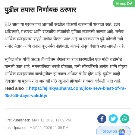
Group
पुढील तपास निर्णायक ठरणार
ED आता या प्रकरणात आणखी सखोल चौकशी करण्याची शक्यता आहे. इतर
अधिकारी, मध्यस्थ आणि राजकीय संपर्कांची भूमिका तपासली जाणार आहे. तसेच
आर्थिक व्यवहारांचा संपूर्ण मागोवा घेतला जात आहे.या प्रकरणात पुढे कोणती नावे
समोर येतात आणि तपास कुठपर्यंत पोहोचतो, याकडे संपूर्ण देशाचे लक्ष लागले आहे.
सुजित बोस यांची अटक ही पश्चिम बंगालच्या राजकारणातील एक मोठी घडामोड
मानली जात आहे. नगरपालिका भरती घोटाळा, मनी लॉन्डरिंगचे आरोप आणि मोठ्या
आर्थिक व्यवहारांच्या पार्श्वभूमीवर हा तपास अधिक गंभीर होत आहे. पुढील काही
दिवसांत या प्रकरणात आणखी मोठे खुलासे होण्याची शक्यता वर्तवली जात आहे.
read also :
https://ajinkyabharat.com/jios-new-blast-of-rs-
450-36-days-validity/
First Published:
MAY 11, 2026 11:09 PM
Last Updated:
MAY 11, 2026 11:09 PM
Follow on