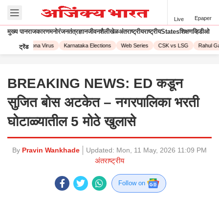
Epaper
Live
मुख्य पान
राजकारण
मनोरंजन
तंत्रज्ञान
जीवनशैली
खेळ
अंतराष्ट्रीय
राष्ट्रीय
States
शिक्षण
व्हिडीओ
2023
Corona Virus
Karnataka Elections
Web Series
CSK vs LSG
Rahul Gan
ट्रेंड
BREAKING NEWS: ED कडून
सुजित बोस अटकेत – नगरपालिका भरती
घोटाळ्यातील 5 मोठे खुलासे
By
Pravin Wankhade
Updated:
Mon, 11 May, 2026 11:09 PM
अंतराष्ट्रीय
Follow on