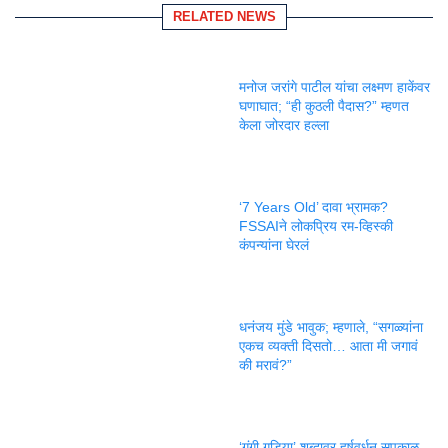
RELATED NEWS
मनोज जरांगे पाटील यांचा लक्ष्मण हाकेंवर
घणाघात; “ही कुठली पैदास?” म्हणत
केला जोरदार हल्ला
‘7 Years Old’ दावा भ्रामक?
FSSAIने लोकप्रिय रम-व्हिस्की
कंपन्यांना घेरलं
धनंजय मुंडे भावुक; म्हणाले, “सगळ्यांना
एकच व्यक्ती दिसतो… आता मी जगावं
की मरावं?”
‘गुंगी गुडिया’ शब्दावर हर्षवर्धन सपकाळ