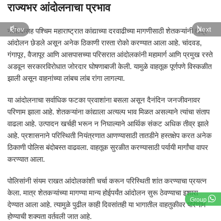
राज्यभर आंदोलनाचा प्रभाव
Prev
Next
नाशिकसह पश्चिम महाराष्ट्रात कांद्याच्या दरवाढीच्या मागणीसाठी शेतकऱ्यांनी तीव्र
आंदोलन छेडले असून अनेक ठिकाणी रास्ता रोको करण्यात आला आहे. चांदवड,
गंगापूर, वैजापूर आणि आसपासच्या परिसरात आंदोलकांनी महामार्ग आणि प्रमुख रस्ते
अडवून सरकारविरोधात जोरदार घोषणाबाजी केली. यामुळे वाहतूक पूर्णपणे विस्कळीत
झाली असून वाहनांच्या लांबच लांब रांगा लागल्या.
या आंदोलनाचा सर्वाधिक फटका प्रवाशांना बसला असून दैनंदिन जनजीवनावर
परिणाम झाला आहे. शेतकऱ्यांना कांद्याला अत्यल्प भाव मिळत असल्याने त्यांचा संताप
वाढला आहे. उत्पादन खर्चही भरून न निघाल्याने आर्थिक संकट अधिक तीव्र झाले
आहे. प्रशासनाने परिस्थिती नियंत्रणात आणण्यासाठी तातडीने हस्तक्षेप करत अनेक
ठिकाणी पोलिस बंदोबस्त वाढवला. वाहतूक सुरळीत करण्यासाठी पर्यायी मार्गांचा वापर
करण्यात आला.
पोलिसांनी संयम राखत आंदोलकांशी चर्चा करून परिस्थिती शांत करण्याचा प्रयत्न
केला. मात्र शेतकऱ्यांच्या मागण्या मान्य होईपर्यंत आंदोलन सुरू ठेवण्याचा इशारा
Group
देण्यात आला आहे. त्यामुळे पुढील काही दिवसांतही या भागातील वाहतुकीवर परिणाम
होण्याची शक्यता वर्तवली जात आहे.