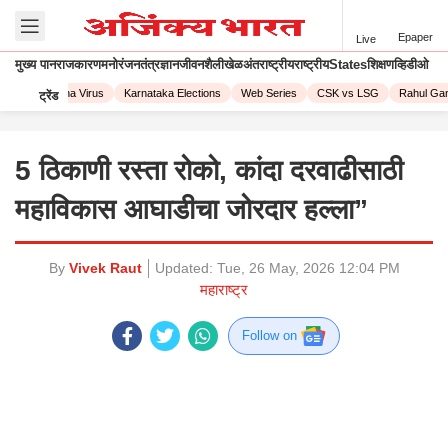
Epaper
Live
मुख्य पान
राजकारण
मनोरंजन
तंत्रज्ञान
जीवनशैली
खेळ
अंतराष्ट्रीय
राष्ट्रीय
States
शिक्षण
व्हिडीओ
23
Corona Virus
Karnataka Elections
Web Series
CSK vs LSG
Rahul Gand
ट्रेंड
5 ठिकाणी रस्ता रोको, कांदा दरवाढीसाठी
महाविकास आघाडीचा जोरदार हल्ला”
By
Vivek Raut
Updated:
Tue, 26 May, 2026 12:04 PM
महाराष्ट्र
Follow on