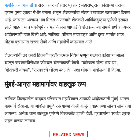
महाविकास आघाडी
चा सरकारवर जोरदार प्रहार : महाराष्ट्रात कांद्याच्या दराचा
प्रश्न पुन्हा एकदा गंभीर बनला असून शेतकऱ्यांचा संताप रस्त्यावर उतरताना दिसत
आहे. कांद्याला अत्यल्प भाव मिळत असल्याने शेतकरी आर्थिकदृष्ट्या पूर्णपणे हतबल
झाले आहेत. याच पार्श्वभूमीवर महाविकास आघाडीने शेतकऱ्यांच्या समर्थनार्थ राज्यभर
आंदोलनाची हाक दिली आहे. नाशिक, पश्चिम महाराष्ट्र आणि इतर भागांत आज
मोठ्या प्रमाणात रास्ता रोको आणि महामोर्चे काढण्यात आले.
शेतकऱ्यांनी तर काही ठिकाणी प्रतीकात्मक निषेध म्हणून गळ्यात कांद्याच्या माळा
घालून सरकारविरोधात जोरदार घोषणाबाजी केली. “कांद्याला योग्य भाव द्या”,
“शेतकरी वाचवा”, “सरकारचे धोरण बदलावे” अशा घोषणा आंदोलकांनी दिल्या.
मुंबई-आग्रा महामार्गावर वाहतूक ठप्प
नाशिक जिल्ह्यातील चांदवड परिसरात महाविकास आघाडी आंदोलकांनी मुंबई-आग्रा
महामार्ग रोखला. या आंदोलनामुळे रस्त्याच्या दोन्ही बाजूंना वाहनांच्या लांबच लांब रांगा
लागल्या. अनेक तास वाहतूक पूर्णपणे विस्कळीत झाली होती. प्रवाशांना प्रचंड त्रास
सहन करावा लागला.
RELATED NEWS