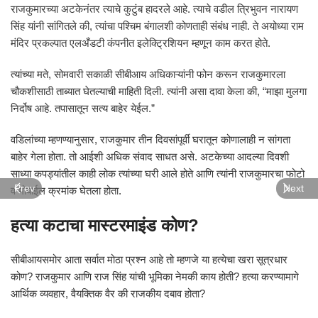
राजकुमारच्या अटकेनंतर त्याचे कुटुंब हादरले आहे. त्याचे वडील त्रिभुवन नारायण
सिंह यांनी सांगितले की, त्यांचा पश्चिम बंगालशी कोणताही संबंध नाही. ते अयोध्या राम
मंदिर प्रकल्पात एलअँडटी कंपनीत इलेक्ट्रिशियन म्हणून काम करत होते.
त्यांच्या मते, सोमवारी सकाळी सीबीआय अधिकाऱ्यांनी फोन करून राजकुमारला
चौकशीसाठी ताब्यात घेतल्याची माहिती दिली. त्यांनी असा दावा केला की, “माझा मुलगा
निर्दोष आहे. तपासातून सत्य बाहेर येईल.”
वडिलांच्या म्हणण्यानुसार, राजकुमार तीन दिवसांपूर्वी घरातून कोणालाही न सांगता
बाहेर गेला होता. तो आईशी अधिक संवाद साधत असे. अटकेच्या आदल्या दिवशी
साध्या कपड्यांतील काही लोक त्यांच्या घरी आले होते आणि त्यांनी राजकुमारचा फोटो
Prev
Next
व मोबाईल क्रमांक घेतला होता.
हत्या कटाचा मास्टरमाइंड कोण?
सीबीआयसमोर आता सर्वात मोठा प्रश्न आहे तो म्हणजे या हत्येचा खरा सूत्रधार
कोण? राजकुमार आणि राज सिंह यांची भूमिका नेमकी काय होती? हत्या करण्यामागे
आर्थिक व्यवहार, वैयक्तिक वैर की राजकीय दबाव होता?