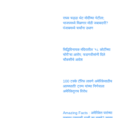
राघव चड्ढा थेट मोदींच्या भेटीला;
भाजपमध्ये मिळणार मोठी जबाबदारी?
पंजाबमध्ये चर्चांना उधाण
सिद्धिविनायक मंदिरातील ‘१८ कोटींच्या
चोरी’चा आरोप; फडणवीसांनी दिले
चौकशीचे आदेश
100 टक्के टॅरिफ लावणे अमेरिकेसाठीच
आत्मघाती! ट्रम्प यांच्या निर्णयाला
अमेरिकेतूनच विरोध
Amazing Facts : अमेरिकेत घरांच्या
छतावर पाण्याची टाकी का नसते? कारण