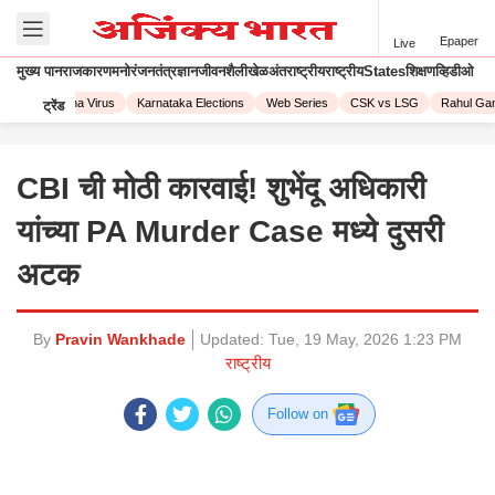
Epaper
Live
मुख्य पान
राजकारण
मनोरंजन
तंत्रज्ञान
जीवनशैली
खेळ
अंतराष्ट्रीय
राष्ट्रीय
States
शिक्षण
व्हिडीओ
23
Corona Virus
Karnataka Elections
Web Series
CSK vs LSG
Rahul Gand
ट्रेंड
CBI ची मोठी कारवाई! शुभेंदू अधिकारी
यांच्या PA Murder Case मध्ये दुसरी
अटक
By
Pravin Wankhade
Updated:
Tue, 19 May, 2026 1:23 PM
राष्ट्रीय
Follow on