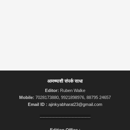
आमच्याशी संपर्क साधा
Editor:
Ruben Walke
Mobile:
7028173880, 9921898976, 88795 24657
Email ID :
ajinkyabharat23@gmail.com
-----------------------------------
Edition Office :