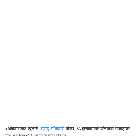
5 धक्कादायक खुलासे!
शुभेंदू अधिकारी
यांच्या PA हत्याकांडात बलियाचा राजकुमार
सिंह अटकेत; CBI तपासात मोठा ट्विस्ट