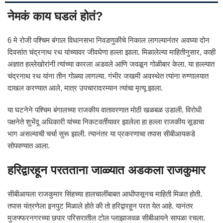
नेमकं काय घडलं होतं?
6 मे रोजी पश्चिम बंगाल विधानसभा निवडणुकीचे निकाल लागल्यानंतर अवघ्या दोन
दिवसांत चंद्रनाथ रथ यांच्यावर जीवघेणा हल्ला झाला. मिळालेल्या माहितीनुसार, काही
अज्ञात हल्लेखोरांनी त्यांच्या कारला अडवले आणि जवळून गोळीबार केला. या हल्ल्यात
चंद्रनाथ रथ यांना तीन गोळ्या लागल्या. गंभीर जखमी अवस्थेत त्यांना रुग्णालयात
दाखल करण्यात आले, मात्र उपचारादरम्यान त्यांचा मृत्यू झाला.
या घटनेने पश्चिम बंगालच्या राजकीय वातावरणात मोठी खळबळ उडाली. विरोधी
पक्षनेते शुभेंदू अधिकारी यांच्या निकटवर्तीयावर झालेला हा हल्ला राजकीय सूडाचा
भाग असल्याची चर्चा सुरू झाली. त्यानंतर या प्रकरणाचा तपास सीबीआयकडे
सोपवण्यात आला.
हरिद्वारहून परतताना जाळ्यात अडकला राजकुमार
सीबीआयला राजकुमार सिंहच्या हालचालींबाबत आधीपासूनच माहिती मिळत होती.
तपास यंत्रणेला इनपुट मिळाले होते की तो हरिद्वारहून परत येत आहे. यानंतर
मुजफ्फरनगरच्या छपार परिसरातील टोल प्लाझाजवळ सीबीआयने सापळा रचला.