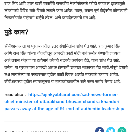
राज सिंह आणि इतर काही व्यक्तींचे राजकीय नेत्यांसोबतचे फोटो व्हायरल झाल्यामुळे
लोकांमध्ये विविध तर्क-वितर्क लावले जात आहेत. मात्र, तपास पूर्ण होईपर्यंत कोणत्याही
निष्कर्षापर्यंत पोहोचणे घाईचे ठरेल, असे कायदेतज्ज्ञांचे मत आहे.
पुढे काय?
सीबीआय आता या प्रकरणातील इतर संशयितांचा शोध घेत आहे. राजकुमार सिंह
आणि राज सिंह यांच्या चौकशीतून आणखी काही मोठी नावे समोर येण्याची शक्यता
आहे.तपास यंत्रणा या हत्येमागे कोणते नेटवर्क कार्यरत होते, याचा शोध घेत आहे.
तसेच, या प्रकरणात आणखी अटक होण्याची शक्यता नाकारता येत नाही.संपूर्ण देशाचे
लक्ष लागलेल्या या प्रकरणात पुढील काही दिवस अत्यंत महत्त्वाचे ठरणार आहेत.
सीबीआयच्या पुढील तपासातूनच या हत्याकांडामागील खरे सत्य समोर येणार आहे.
read also :
https://ajinkyabharat.com/sad-news-former-
chief-minister-of-uttarakhand-bhuvan-chandra-khanduri-
passes-away-at-the-age-of-91-end-of-authentic-leadership/