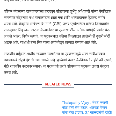
पश्चिम बंगालच्या राजकारणाला हादरवून सोडणाऱ्या शुभेंदू अधिकारी यांच्या वैयक्तिक
सहाय्यक चंद्रनाथ रथ हत्याकांडात आता नवा आणि धक्कादायक ट्विस्ट समोर
आला आहे. केंद्रीय अन्वेषण विभागाने (CBI) उत्तर प्रदेशातील बलिया जिल्ह्यातील
राजकुमार सिंह याला अटक केल्यानंतर या प्रकरणातील अनेक धागेदोरे समोर येऊ
लागले आहेत. विशेष म्हणजे, या प्रकरणात बलिया जिल्ह्यातून झालेली ही दुसरी मोठी
अटक आहे. याआधी राज सिंह याला अयोध्येतून ताब्यात घेण्यात आले होते.
राजकीय वर्तुळात आधीच खळबळ उडालेल्या या प्रकरणामुळे आता सीबीआयच्या
तपासाकडे संपूर्ण देशाचे लक्ष लागले आहे. हत्येमागे केवळ वैयक्तिक वैर होते की एखादे
मोठे राजकीय कटकारस्थान? या प्रश्नांची उत्तरे शोधण्याचा प्रयत्न तपास यंत्रणा
करत आहे.
RELATED NEWS
Thalapathy Vijay : शेवटी ज्याची
भीती होती तेच घडलं; थलपती विजय
यांना मोठा झटका, 37 खासदारांची दांडी!