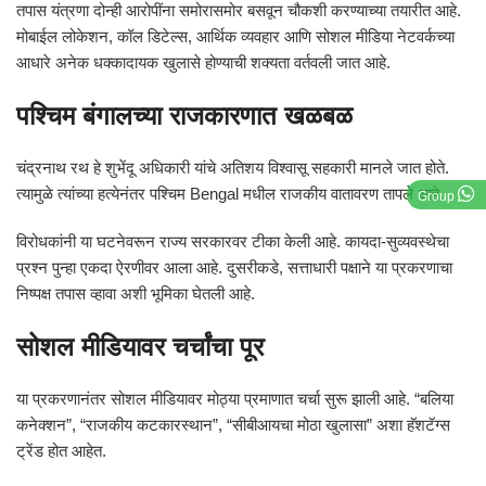
तपास यंत्रणा दोन्ही आरोपींना समोरासमोर बसवून चौकशी करण्याच्या तयारीत आहे.
मोबाईल लोकेशन, कॉल डिटेल्स, आर्थिक व्यवहार आणि सोशल मीडिया नेटवर्कच्या
आधारे अनेक धक्कादायक खुलासे होण्याची शक्यता वर्तवली जात आहे.
पश्चिम बंगालच्या राजकारणात खळबळ
चंद्रनाथ रथ हे शुभेंदू अधिकारी यांचे अतिशय विश्वासू सहकारी मानले जात होते.
त्यामुळे त्यांच्या हत्येनंतर पश्चिम Bengal मधील राजकीय वातावरण तापले आहे.
Group
विरोधकांनी या घटनेवरून राज्य सरकारवर टीका केली आहे. कायदा-सुव्यवस्थेचा
प्रश्न पुन्हा एकदा ऐरणीवर आला आहे. दुसरीकडे, सत्ताधारी पक्षाने या प्रकरणाचा
निष्पक्ष तपास व्हावा अशी भूमिका घेतली आहे.
सोशल मीडियावर चर्चांचा पूर
या प्रकरणानंतर सोशल मीडियावर मोठ्या प्रमाणात चर्चा सुरू झाली आहे. “बलिया
कनेक्शन”, “राजकीय कटकारस्थान”, “सीबीआयचा मोठा खुलासा” अशा हॅशटॅग्स
ट्रेंड होत आहेत.