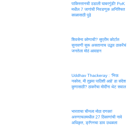
पाकिस्तानची उडाली घाबरगुंडी! PoK
मधील 7 जागांची निवडणूक अनिश्चित
काळासाठी पुढे
शिवसेना कोणाची? सुप्रीम कोर्टात
सुनावणी सुरू असतानाच उद्धव ठाकरेंचं
जनतेला मोठं आवाहन
Uddhav Thackeray : ‘भिऊ
नकोस, मी तुझ्या पाठिशी आहे’ हा संदेश
कुणासाठी? ठाकरेंचा मोदींना थेट सवाल
भारताचा चीनला मोठा दणका!
अरुणाचलमधील 27 ठिकाणांची नावे
अधिकृत, ड्रॅगनचा डाव उधळला