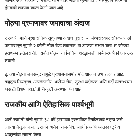
जाणार आहे. तेहरान ते मशहद या मार्गावर मोठ्या प्रमाणात जनसमुदाय सहभागी
होण्याची शक्यता व्यक्त केली जात आहे.
मोठ्या प्रमाणावर जमावाचा अंदाज
सरकारी आणि प्रशासनिक सूत्रांच्या अंदाजानुसार, या अंत्यसंस्कार सोहळ्यासाठी
जगभरातून सुमारे २ कोटी लोक येऊ शकतात. हा आकडा लक्षात घेता, हा सोहळा
इराणच्या इतिहासातील सर्वात मोठ्या सार्वजनिक श्रद्धांजली कार्यक्रमांपैकी एक ठरू
शकतो.
इतक्या मोठ्या जनसमुदायामुळे प्रशासनासमोर मोठे आव्हान उभे राहणार आहे.
वाहतूक नियंत्रण, आपत्कालीन आरोग्य सेवा, सुरक्षा बंदोबस्त आणि गर्दी व्यवस्थापन
यासाठी विशेष पथकांची नियुक्ती करण्यात येत आहे.
राजकीय आणि ऐतिहासिक पार्श्वभूमी
अली खामेनी यांनी सुमारे ३७ वर्षे इराणच्या इस्लामिक रिपब्लिकचे नेतृत्व केले.
त्यांच्या नेतृत्वकाळात इराणने अनेक राजकीय, आर्थिक आणि आंतरराष्ट्रीय
आव्हानांचा सामना केला.