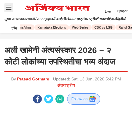
Epaper
Live
मुख्य पान
राजकारण
मनोरंजन
तंत्रज्ञान
जीवनशैली
खेळ
अंतराष्ट्रीय
राष्ट्रीय
States
शिक्षण
व्हिडीओ
023
Corona Virus
Karnataka Elections
Web Series
CSK vs LSG
Rahul Gand
ट्रेंड
अली खामेनी अंत्यसंस्कार 2026 – २
कोटी लोकांच्या उपस्थितीचा भव्य अंदाज
By
Prasad Gotmare
Updated:
Sat, 13 Jun, 2026 5:42 PM
अंतराष्ट्रीय
Follow on