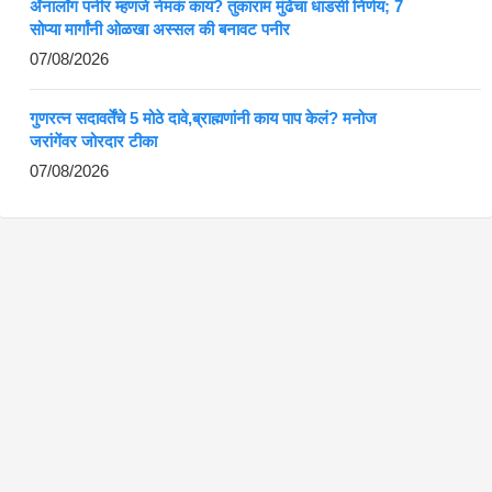
ॲनालॉग पनीर म्हणजे नेमकं काय? तुकाराम मुंढेंचा धाडसी निर्णय; 7
सोप्या मार्गांनी ओळखा अस्सल की बनावट पनीर
07/08/2026
गुणरत्न सदावर्तेंचे 5 मोठे दावे,ब्राह्मणांनी काय पाप केलं? मनोज
जरांगेंवर जोरदार टीका
07/08/2026