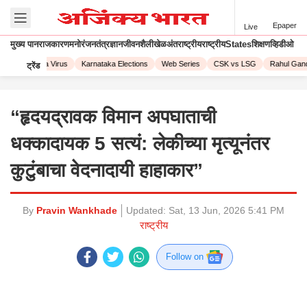
Epaper
Live
मुख्य पान
राजकारण
मनोरंजन
तंत्रज्ञान
जीवनशैली
खेळ
अंतराष्ट्रीय
राष्ट्रीय
States
शिक्षण
व्हिडीओ
3
Corona Virus
Karnataka Elections
Web Series
CSK vs LSG
Rahul Gandh
ट्रेंड
“हृदयद्रावक विमान अपघाताची
धक्कादायक 5 सत्यं: लेकीच्या मृत्यूनंतर
कुटुंबाचा वेदनादायी हाहाकार”
By
Pravin Wankhade
Updated:
Sat, 13 Jun, 2026 5:41 PM
राष्ट्रीय
Follow on