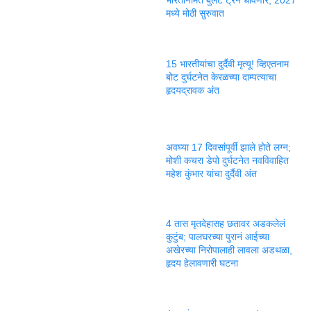
भारतनिर्मित बुलेट ट्रेन धावणार; 2027
मध्ये मोठी सुरुवात
15 भारतीयांचा दुर्दैवी मृत्यू! व्हिएतनाम
बोट दुर्घटनेत केरळच्या दाम्पत्याचा
हृदयद्रावक अंत
अवघ्या 17 दिवसांपूर्वी झाले होते लग्न;
मोशी कचरा डेपो दुर्घटनेत नवविवाहित
महेश कुंभार यांचा दुर्दैवी अंत
4 तास मृतदेहासह छतावर अडकलेलं
कुटुंब; पालघरच्या पुरानं आईच्या
अखेरच्या निरोपालाही लावला अडथळा,
हृदय हेलावणारी घटना