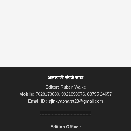
आमच्याशी संपर्क साधा
Editor:
Ruben Walke
Mobile:
7028173880, 9921898976, 88795 24657
Email ID :
ajinkyabharat23@gmail.com
-----------------------------------
Edition Office :