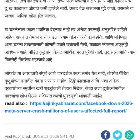
आठवणी, तिचे शेवटचे शब्द आणि तिच्या परत येण्याची वाट पाहणारे आई-वडील यांचे
दुःख काळाच्या ओघात कमी झालेले नाही. उलट वेळ जसजसा पुढे जातो, तसतसे या
जखमा अधिक खोल होत जातात.
या घटनेनंतर फक्त भावनिक वेदनाच नाही तर अनेक प्रश्नही अनुत्तरित राहिले
आहेत. अपघात नेमका कसा घडला, त्यामागील कारणे काय होती, आणि भविष्यात
अशा घटना टाळण्यासाठी कोणती पावले उचलली गेली, याबाबत स्पष्टता अजूनही
आवश्यक आहे. पीडित कुटुंबांना केवळ आर्थिक मदत पुरेशी नाही, तर सत्य आणि न्याय
मिळणेही तितकेच महत्त्वाचे आहे.
जोपर्यंत या अपघाताचे संपूर्ण आणि पारदर्शक सत्य समोर येत नाही, तोपर्यंत पीडित
कुटुंबांच्या मनातील वेदना संपणार नाहीत. रिद्धी पडसाला आणि अशा अनेक
प्रवाशांच्या स्मृतींना खरी श्रद्धांजली तेव्हाच मिळेल, जेव्हा अशा दुर्घटनांमागील
कारणांचा शोध घेऊन भविष्यात त्यांची पुनरावृत्ती थांबवली जाईल.
read also :
https://ajinkyabharat.com/facebook-down-2026-
meta-server-crash-millions-of-users-affected-full-report/
First Published:
JUNE 13, 2026 5:41 PM