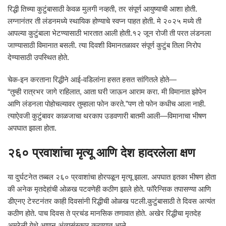
रिद्धी तिच्या कुटुंबासाठी केवळ मुलगी नव्हती, तर संपूर्ण आयुष्याची आशा होती.
लग्नानंतर ती लंडनमध्ये स्थायिक होण्याचे स्वप्न पाहत होती. मे २०२५ मध्ये ती
आपल्या कुटुंबाला भेटण्यासाठी भारतात आली होती.१२ जून रोजी ती परत लंडनला
जाण्यासाठी विमानात बसली. त्या दिवशी विमानतळावर संपूर्ण कुटुंब तिला निरोप
देण्यासाठी उपस्थित होते.
चेक-इन करताना रिद्धीने आई-वडिलांना हसत हसत सांगितले होते—
“तुम्ही रात्रभर जागे राहिलात, आता घरी जाऊन आराम करा. मी विमानात झोपेन
आणि लंडनला पोहोचल्यावर तुम्हाला फोन करते.”पण तो फोन कधीच आला नाही.
त्याऐवजी कुटुंबावर काळजाचा थरकाप उडवणारी बातमी आली—विमानाचा भीषण
अपघात झाला होता.
२६० प्रवाशांचा मृत्यू आणि देश हादरलेला क्षण
या दुर्घटनेत तब्बल २६० प्रवाशांचा होरपळून मृत्यू झाला. अपघात इतका भीषण होता
की अनेक मृतदेहांची ओळख पटवणेही कठीण झाले होते. फॉरेन्सिक तपासण्या आणि
डीएनए टेस्टनंतर काही दिवसांनी रिद्धीची ओळख पटली.कुटुंबासाठी ते दिवस अत्यंत
कठीण होते. पाच दिवस ते प्रचंड मानसिक तणावात होते. अखेर रिद्धीचा मृतदेह
अमरेली येथे आणून अंत्यसंस्कार करण्यात आले.