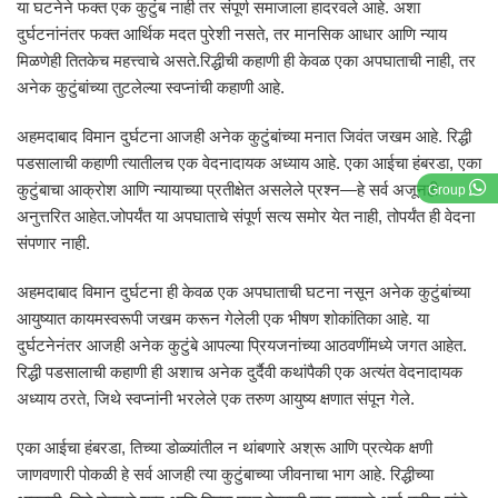
या घटनेने फक्त एक कुटुंब नाही तर संपूर्ण समाजाला हादरवले आहे. अशा
दुर्घटनांनंतर फक्त आर्थिक मदत पुरेशी नसते, तर मानसिक आधार आणि न्याय
मिळणेही तितकेच महत्त्वाचे असते.रिद्धीची कहाणी ही केवळ एका अपघाताची नाही, तर
अनेक कुटुंबांच्या तुटलेल्या स्वप्नांची कहाणी आहे.
अहमदाबाद विमान दुर्घटना आजही अनेक कुटुंबांच्या मनात जिवंत जखम आहे. रिद्धी
पडसालाची कहाणी त्यातीलच एक वेदनादायक अध्याय आहे. एका आईचा हंबरडा, एका
कुटुंबाचा आक्रोश आणि न्यायाच्या प्रतीक्षेत असलेले प्रश्न—हे सर्व अजूनही
Group
अनुत्तरित आहेत.जोपर्यंत या अपघाताचे संपूर्ण सत्य समोर येत नाही, तोपर्यंत ही वेदना
संपणार नाही.
अहमदाबाद विमान दुर्घटना ही केवळ एक अपघाताची घटना नसून अनेक कुटुंबांच्या
आयुष्यात कायमस्वरूपी जखम करून गेलेली एक भीषण शोकांतिका आहे. या
दुर्घटनेनंतर आजही अनेक कुटुंबे आपल्या प्रियजनांच्या आठवणींमध्ये जगत आहेत.
रिद्धी पडसालाची कहाणी ही अशाच अनेक दुर्दैवी कथांपैकी एक अत्यंत वेदनादायक
अध्याय ठरते, जिथे स्वप्नांनी भरलेले एक तरुण आयुष्य क्षणात संपून गेले.
एका आईचा हंबरडा, तिच्या डोळ्यांतील न थांबणारे अश्रू आणि प्रत्येक क्षणी
जाणवणारी पोकळी हे सर्व आजही त्या कुटुंबाच्या जीवनाचा भाग आहे. रिद्धीच्या