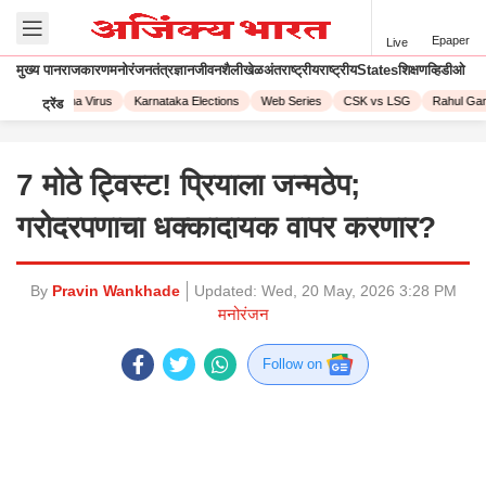
Epaper
Live
मुख्य पान
राजकारण
मनोरंजन
तंत्रज्ञान
जीवनशैली
खेळ
अंतराष्ट्रीय
राष्ट्रीय
States
शिक्षण
व्हिडीओ
23
Corona Virus
Karnataka Elections
Web Series
CSK vs LSG
Rahul Gand
ट्रेंड
7 मोठे ट्विस्ट! प्रियाला जन्मठेप;
गरोदरपणाचा धक्कादायक वापर करणार?
By
Pravin Wankhade
Updated:
Wed, 20 May, 2026 3:28 PM
मनोरंजन
Follow on