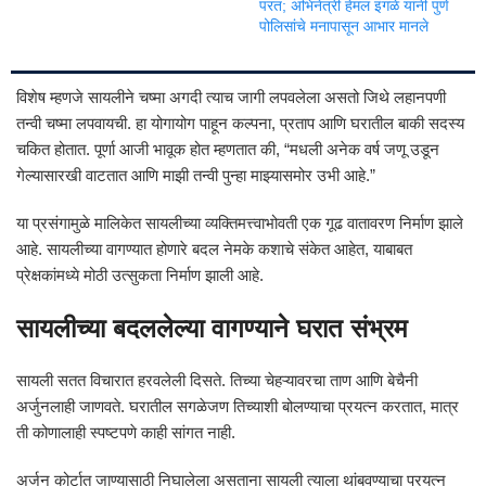
परत; अभिनेत्री हेमल इंगळे यांनी पुणे
पोलिसांचे मनापासून आभार मानले
विशेष म्हणजे सायलीने चष्मा अगदी त्याच जागी लपवलेला असतो जिथे लहानपणी
तन्वी चष्मा लपवायची. हा योगायोग पाहून कल्पना, प्रताप आणि घरातील बाकी सदस्य
चकित होतात. पूर्णा आजी भावूक होत म्हणतात की, “मधली अनेक वर्ष जणू उडून
गेल्यासारखी वाटतात आणि माझी तन्वी पुन्हा माझ्यासमोर उभी आहे.”
या प्रसंगामुळे मालिकेत सायलीच्या व्यक्तिमत्त्वाभोवती एक गूढ वातावरण निर्माण झाले
आहे. सायलीच्या वागण्यात होणारे बदल नेमके कशाचे संकेत आहेत, याबाबत
प्रेक्षकांमध्ये मोठी उत्सुकता निर्माण झाली आहे.
सायलीच्या बदललेल्या वागण्याने घरात संभ्रम
सायली सतत विचारात हरवलेली दिसते. तिच्या चेहऱ्यावरचा ताण आणि बेचैनी
अर्जुनलाही जाणवते. घरातील सगळेजण तिच्याशी बोलण्याचा प्रयत्न करतात, मात्र
ती कोणालाही स्पष्टपणे काही सांगत नाही.
अर्जुन कोर्टात जाण्यासाठी निघालेला असताना सायली त्याला थांबवण्याचा प्रयत्न