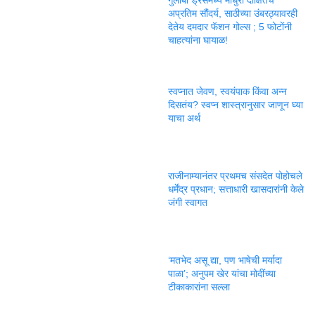
गुलाबी ड्रेसमध्ये माधुरी दीक्षितचं
अप्रतिम सौंदर्य, साठीच्या उंबरठ्यावरही
देतेय दमदार फॅशन गोल्स ; 5 फोटोंनी
चाहत्यांना घायाळ!
स्वप्नात जेवण, स्वयंपाक किंवा अन्न
दिसतंय? स्वप्न शास्त्रानुसार जाणून घ्या
याचा अर्थ
राजीनाम्यानंतर प्रथमच संसदेत पोहोचले
धर्मेंद्र प्रधान; सत्ताधारी खासदारांनी केले
जंगी स्वागत
‘मतभेद असू द्या, पण भाषेची मर्यादा
पाळा’; अनुपम खेर यांचा मोदींच्या
टीकाकारांना सल्ला