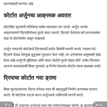
करण्यासाठी करणार आहे.
कोर्टात अर्जुनचा आक्रमक अवतार
कोर्टातील सुनावणी मालिकेचा सर्वात महत्त्वाचा भाग ठरतो. अर्जुन अत्यंत
आक्रमकपणे प्रियाविरोधात पुरावे सादर करतो. प्रियाने केलेल्या सर्व कारनाम्यांचा
पाढा तो कोर्टासमोर वाचून दाखवतो.
अर्जुन स्पष्टपणे कोर्टाकडे प्रियासाठी कठोर शिक्षेची मागणी करतो. त्याच्या मते,
प्रियाने केवळ देशमुख कुटुंबाचं नुकसान केलं नाही, तर अनेकांच्या आयुष्याशी खेळ
केला आहे.अर्जुनचे युक्तिवाद आणि सादर केलेले पुरावे पाहता कोर्ट अखेर प्रियाला
आजन्म कारावासाची शिक्षा सुनावते. हा निर्णय ऐकताच कोर्टात एकच खळबळ उडते.
प्रियाचा कोर्टात नवा ड्रामा
शिक्षा सुनावल्यानंतर प्रिया लगेचच स्वतःची सहानुभूती निर्माण करण्याचा प्रयत्न
करते. ती कोर्टातच नाटकं करत अर्जुनकडे जामिनाची मागणी करते.
Prev
Next
याच वेळी ती अचानक अर्जुनला स्वतःच्या गरोदरपणाबद्दल सांगते. हा खुलासा ऐकून