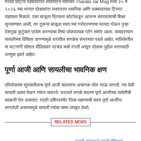
मराठी छोट्या पडद्यावरील लोकप्रिय मालिका
Tharala Tar Mag
मध्ये २० मे
२०२६ च्या भागात प्रेक्षकांना जबरदस्त भावनिक आणि धक्कादायक ट्विस्ट
पाहायला मिळाले. एका बाजूला प्रियाला कोर्टाकडून आजन्म कारावासाची शिक्षा
सुनावण्यात आली, तर दुसऱ्या बाजूला स्वतःच्या गरोदरपणाचा फायदा घेऊन पुन्हा
देशमुख कुटुंबात प्रवेश करण्याचा तिचा धोकादायक प्लॅन समोर आला. याचदरम्यान
सायलीच्या विचित्र वागण्यामुळे घरातील सगळेच संभ्रमात पडले आहेत. मालिकेतील
या घटनांनी सोशल मीडियावर प्रचंड चर्चा रंगली असून प्रेक्षक पुढील भागासाठी
उत्सुक झाले आहेत.
पूर्णा आजी आणि सायलीचा भावनिक क्षण
एपिसोडच्या सुरुवातीलाच पूर्णा आजी चालताना अचानक तोल जाऊ लागतो. त्या वेळी
सायली धावत येऊन त्यांना सावरते. घरातले सगळे सदस्य पूर्णा आजीच्या तब्येतीची
काळजी घेत असतात. रात्री उशिरापर्यंत रील्स पाहण्याची सवय पूर्णा आजींना
लागलेली असल्यामुळे सायली त्यांचा चष्मा लपवून ठेवते.
RELATED NEWS