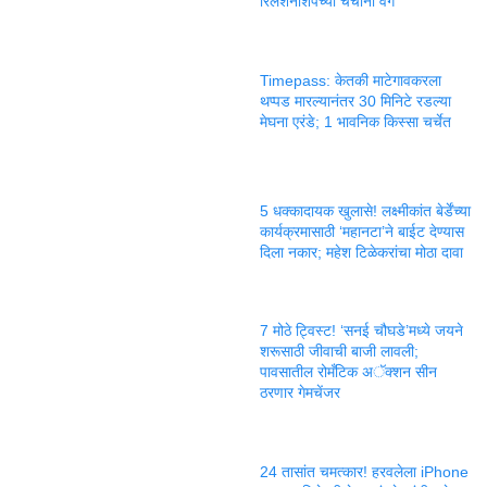
रिलेशनशिपच्या चर्चांना वेग
Timepass: केतकी माटेगावकरला
थप्पड मारल्यानंतर 30 मिनिटे रडल्या
मेघना एरंडे; 1 भावनिक किस्सा चर्चेत
5 धक्कादायक खुलासे! लक्ष्मीकांत बेर्डेंच्या
कार्यक्रमासाठी ‘महानटा’ने बाईट देण्यास
दिला नकार; महेश टिळेकरांचा मोठा दावा
7 मोठे ट्विस्ट! ‘सनई चौघडे’मध्ये जयने
शरूसाठी जीवाची बाजी लावली;
पावसातील रोमँटिक अॅक्शन सीन
ठरणार गेमचेंजर
24 तासांत चमत्कार! हरवलेला iPhone