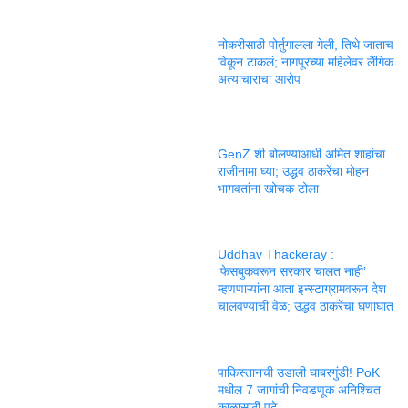
नोकरीसाठी पोर्तुगालला गेली, तिथे जाताच
विकून टाकलं; नागपूरच्या महिलेवर लैंगिक
अत्याचाराचा आरोप
GenZ शी बोलण्याआधी अमित शाहांचा
राजीनामा घ्या; उद्धव ठाकरेंचा मोहन
भागवतांना खोचक टोला
Uddhav Thackeray :
‘फेसबुकवरून सरकार चालत नाही’
म्हणणाऱ्यांना आता इन्स्टाग्रामवरून देश
चालवण्याची वेळ; उद्धव ठाकरेंचा घणाघात
पाकिस्तानची उडाली घाबरगुंडी! PoK
मधील 7 जागांची निवडणूक अनिश्चित
काळासाठी पुढे