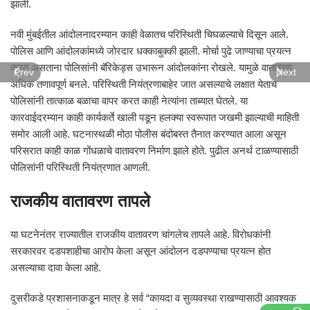
झाली.
नवी मुंबईतील आंदोलनादरम्यान काही वेळातच परिस्थिती चिघळल्याचे दिसून आले.
पोलिस आणि आंदोलकांमध्ये जोरदार धक्काबुक्की झाली. मोर्चा पुढे जाण्याचा प्रयत्न
करत असताना पोलिसांनी बॅरिकेड्स उभारून आंदोलकांना रोखले. यामुळे वातावरण
Prev
Next
अधिक तणावपूर्ण बनले. परिस्थिती नियंत्रणाबाहेर जात असल्याचे लक्षात येताच
पोलिसांनी तात्काळ बळाचा वापर करत काही नेत्यांना ताब्यात घेतले. या
कारवाईदरम्यान काही कार्यकर्ते खाली पडून हलक्या स्वरूपात जखमी झाल्याची माहिती
समोर आली आहे. घटनास्थळी मोठा पोलीस बंदोबस्त तैनात करण्यात आला असून
परिसरात काही काळ गोंधळाचे वातावरण निर्माण झाले होते. पुढील अनर्थ टाळण्यासाठी
पोलिसांनी परिस्थिती नियंत्रणात आणली.
राजकीय वातावरण तापले
या घटनेनंतर राज्यातील राजकीय वातावरण चांगलेच तापले आहे. विरोधकांनी
सरकारवर दडपशाहीचा आरोप केला असून आंदोलन दडपण्याचा प्रयत्न होत
असल्याचा दावा केला आहे.
दुसरीकडे प्रशासनाकडून मात्र हे सर्व “कायदा व सुव्यवस्था राखण्यासाठी आवश्यक