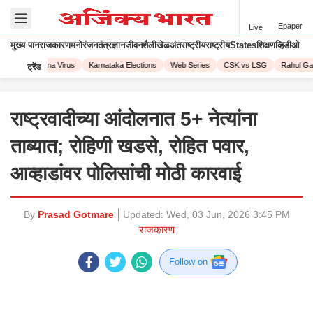
Epaper
Live
मुख्य पान
राजकारण
मनोरंजन
तंत्रज्ञान
जीवनशैली
खेळ
अंतराष्ट्रीय
राष्ट्रीय
States
शिक्षण
व्हिडीओ
023
Corona Virus
Karnataka Elections
Web Series
CSK vs LSG
Rahul Gand
ट्रेंड
राष्ट्रवादीच्या आंदोलनात 5+ नेत्यांना
ताब्यात; रोहिणी खडसे, रोहित पवार,
आव्हाडांवर पोलिसांची मोठी कारवाई
By
Prasad Gotmare
Updated:
Wed, 03 Jun, 2026 3:45 PM
राजकारण
Follow on