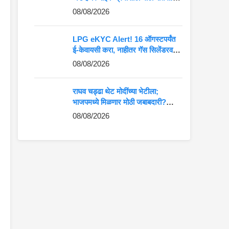
दमदार हिमालयन 440 लवकरच बाजारात
08/08/2026
LPG eKYC Alert! 16 ऑगस्टपर्यंत
ई-केवायसी करा, नाहीतर गॅस सिलेंडरवर
येणार संकट?
08/08/2026
राघव चड्ढा थेट मोदींच्या भेटीला;
भाजपमध्ये मिळणार मोठी जबाबदारी?
पंजाबमध्ये चर्चांना उधाण
08/08/2026