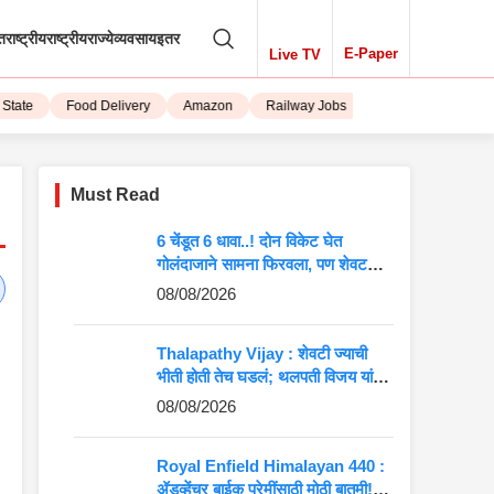
तराष्ट्रीय
राष्ट्रीय
राज्ये
व्यवसाय
इतर
E-Paper
Live TV
ate
Food Delivery
Amazon
Railway Jobs
iPhone 15
Must Read
6 चेंडूत 6 धावा..! दोन विकेट घेत
गोलंदाजाने सामना फिरवला, पण शेवटची
एक चूक अन् विजय हातातून गेला
08/08/2026
Thalapathy Vijay : शेवटी ज्याची
भीती होती तेच घडलं; थलपती विजय यांना
मोठा झटका, 37 खासदारांची दांडी!
08/08/2026
Royal Enfield Himalayan 440 :
ॲडव्हेंचर बाईक प्रेमींसाठी मोठी बातमी!