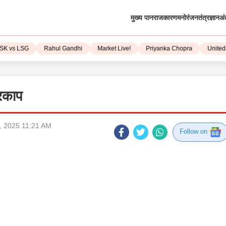
मुख्य पान
राजकारण
मनोरंजन
तंत्रज्ञान
अं
vs LSG
Rahul Gandhi
Market Live!
Priyanka Chopra
United St
थरकाप
t, 2025 11:21 AM
Follow on