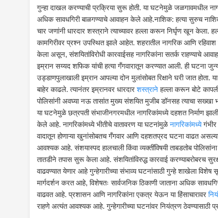
गुन्हा दाखल करण्याची प्रक्रिया सुरू होती. या घटनेमुळे जळगावमधील नागर
अधिक सावधगिरी बाळगण्याचे आवाहन केले आहे.नाशिक: हत्या सुरुच नाशिक श
चार जणांनी धारदार शस्त्राने त्याच्यावर हल्ला करून निर्घृण खून केला. हल
कामगिरीवर प्रश्न उपस्थित झाले आहेत. शहरातील नागरिक आणि रहिवाश हे व
केला असून, संशयितांविरोधी कारवाईसह नागरिकांना सतर्क राहण्याचे आवा
इम्रान सय्यद शफिक यांची हत्या गँगवारातून करण्यात आली. ही घटना जुन्य
उड्डाणपुलाखाली इम्रान आपल्या दोन मुलांसोबत रिक्षाने घरी जात होता. य
बाहेर काढले. त्यानंतर इम्रानवर धारदार
शस्त्राने
हल्ला करून बोटे कापली
पोलिसांनी अवघ्या नऊ तासांत मुख्य संशयित मुजीब डॉनसह त्याचा सख्खा
या घटनेमुळे छत्रपती संभाजीनगरमधील नागरिकांमध्ये दहशत निर्माण झा
केले आहे. नागरिकांमध्ये भीतीचे वातावरण या घटनांमुळे
नागरिकांमध्ये
गंभीर 
वादातून होणाऱ्या खुनांसोबतच गँगवार आणि दहशतप्रद घटना वाढत असल्याने
आवश्यक आहे. संशयास्पद हालचाली किंवा व्यक्तींविषयी ताबडतोब पोलिसांना म
तातडीने तपास सुरू केला आहे. संशयितांविरुद्ध कारवाई करण्याबरोबरच सुरक
वाढवण्यात येणार आहे गुन्हेगारीच्या संभाव्य घटनांसाठी गुन्हे शाखेला विश
मार्गदर्शन करत आहे, विशेषतः सार्वजनिक ठिकाणी जाताना अधिक सावधगिरी बाळग
वाढवत आहे. प्रशासन आणि नागरिकांना एकत्र येऊन या हिंसाचारावर
निय
राहणे अत्यंत आवश्यक आहे. गुन्हेगारीच्या घटनांवर नियंत्रण ठेवण्यासा