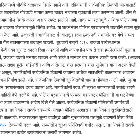
िकांमध्ये भीतीचे वातावरण निर्माण झाले आहे. रहिवाशांनी सार्वजनिक ठिकाणी जाण्यासाठी
हरातील गोरेवाडी भागात कृष्णा ठाकरे नावाच्या युवकाची हत्या करण्यात आली. तीन ते
्ल्यामागील नेमके कारण अद्याप स्पष्ट झालेले नाही, मात्र या घटनेमुळे नाशिक पोलिसांच्या
ाढत्या हिंसाचारामुळे चिंतेत आहेत. या घटनेनंतर पोलिस प्रशासनाने तातडीने तपास सुर
हन केले आहे. छत्रपती संभाजीनगर: गँगवारातून हत्या छत्रपती संभाजीनगर येथे सय्यद
ा गॅस व्यवसायाच्या वादातून घडली. बुधवारी रात्री ८:३० वाजता रेल्वेस्थानक
ा वेळी एका सुसाट कारने रिक्षा अडवली आणि कारमधील पाच ते सहा हल्लेखोरांनी मुलांना
, उजव्या हाताचे मनगट छाटले आणि डोकं व मानेवर वार करून त्याची हत्या केली. bसातार
 भाऊ सद्दाम हुसैन मोईनोद्दीन आणि आतेभाऊ शेख इरफान शेख सुलेमान यांना अटक केली.
ली असून, नागरिकांनी सार्वजनिक ठिकाणी जाताना अधिक सावधगिरी बाळगण्याचे आवाहन
भय निर्माण झाले आहे. सार्वजनिक ठिकाणी सुरक्षिततेची भावना धोक्यात आली आहे. जुन्या
 प्रशासनावर दबाव वाढला आहे. नागरिकांनी स्वतःची सुरक्षा जपण्यासाठी सतर्क राहणे
ाहिती देणे गरजेचे आहे. पोलिस प्रशासनाचे प्रयत्न महाराष्ट्र पोलिसांनी या घटनेच्या
्षा उपाय वाढवण्याचे आदेश दिले गेले आहेत. सार्वजनिक ठिकाणी पोलिसांची उपस्थिती
ेष सूचना नागरिकांना सतर्क राहण्याचे आवाहन पोलिस प्रशासन नागरिकांना सुरक्षिततेसाठी
ावी. महाराष्ट्रात जुन्या वादांमुळे आणि गुन्हेगारीच्या गटांमुळे वाढणारी हिंसा चिंता
ंत्रण
ठेवण्याची गरज आहे. राज्यातील सुरक्षा परिस्थिती गंभीर असून, नागरिकांनी सतर्क
ठी प्रशासनाला कठोर उपाययोजना करावी लागणार आहेत.