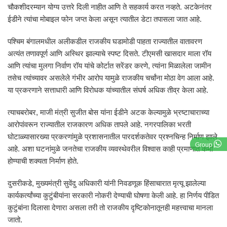
चौकशीदरम्यान योग्य उत्तरे दिली नाहीत आणि ते सहकार्य करत नव्हते. अटकेनंतर
ईडीने त्यांचा मोबाइल फोन जप्त केला असून त्यातील डेटा तपासला जात आहे.
पश्चिम बंगालमधील अलीकडील राजकीय घडामोडी पाहता राज्यातील वातावरण
अत्यंत तणावपूर्ण आणि अस्थिर झाल्याचे स्पष्ट दिसते. टीएमसी खासदार माला रॉय
आणि त्यांचा मुलगा निर्वाण रॉय यांचे कोर्टात सरेंडर करणे, त्यांना मिळालेला जामीन
तसेच त्यांच्यावर असलेले गंभीर आरोप यामुळे राजकीय चर्चांना मोठा वेग आला आहे.
या प्रकरणाने सत्ताधारी आणि विरोधक यांच्यातील संघर्ष अधिक तीव्र केला आहे.
त्याचबरोबर, माजी मंत्री सुजीत बोस यांना ईडीने अटक केल्यामुळे भ्रष्टाचाराच्या
आरोपांवरून राज्यातील राजकारण अधिक तापले आहे. नगरपालिका भरती
घोटाळ्यासारख्या प्रकरणांमुळे प्रशासनातील पारदर्शकतेवर प्रश्नचिन्ह निर्माण झाले
Group
आहे. अशा घटनांमुळे जनतेचा राजकीय व्यवस्थेवरील विश्वास काही प्रमाणात कमी
होण्याची शक्यता निर्माण होते.
दुसरीकडे, मुख्यमंत्री सुवेंदु अधिकारी यांनी निवडणूक हिंसाचारात मृत्यू झालेल्या
कार्यकर्त्यांच्या कुटुंबीयांना सरकारी नोकरी देण्याची घोषणा केली आहे. हा निर्णय पीडित
कुटुंबांना दिलासा देणारा असला तरी तो राजकीय दृष्टिकोनातूनही महत्त्वाचा मानला
जातो.