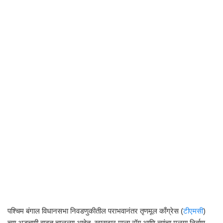
पश्चिम बंगाल विधानसभा निवडणुकीतील पराभवानंतर तृणमूल काँग्रेस (
टीएमसी
)
च्या अडचणी वाढत चालल्या आहेत. खासदार माला रॉय आणि त्यांचा मुलगा निर्वाण