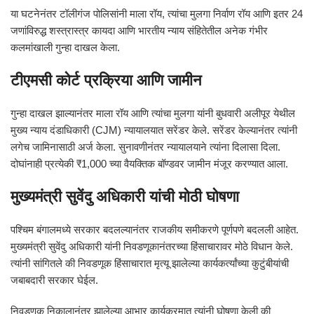
या घटनेनंतर टॉलीगंज पोलिसांनी माला रॉय, त्यांचा मुलगा निर्वाण रॉय आणि इतर 24
जणांविरुद्ध शस्त्रास्त्र कायदा आणि भारतीय न्याय संहितेतील अनेक गंभीर
कलमांखाली गुन्हा दाखल केला.
टीएमसी कोर्ट प्रक्रिया आणि जामीन
गुन्हा दाखल झाल्यानंतर माला रॉय आणि त्यांचा मुलगा यांनी बुधवारी अलीपूर येथील
मुख्य न्याय दंडाधिकारी (CJM) न्यायालयात सरेंडर केले. सरेंडर केल्यानंतर त्यांनी
लगेच जामिनासाठी अर्ज केला. सुनावणीनंतर न्यायालयाने त्यांना दिलासा दिला.
दोघांनाही प्रत्येकी ₹1,000 च्या वैयक्तिक बॉण्डवर जामीन मंजूर करण्यात आला.
मुख्यमंत्री सुवेंदु अधिकारी यांची मोठी घोषणा
पश्चिम बंगालमध्ये सरकार बदलल्यानंतर राजकीय समीकरणे पूर्णपणे बदलली आहेत.
मुख्यमंत्री सुवेंदु अधिकारी यांनी निवडणूकानंतरच्या हिंसाचारावर मोठे विधान केले.
त्यांनी सांगितले की निवडणूक हिंसाचारात मृत्यू झालेल्या कार्यकर्त्यांच्या कुटुंबीयांची
जबाबदारी सरकार घेईल.
निवडणूक निकालानंतर झालेल्या आभार कार्यक्रमात त्यांनी घोषणा केली की