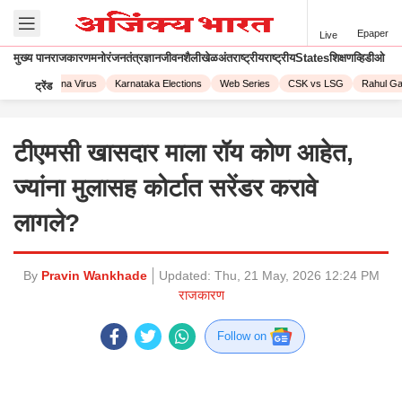
Epaper
Live
मुख्य पान
राजकारण
मनोरंजन
तंत्रज्ञान
जीवनशैली
खेळ
अंतराष्ट्रीय
राष्ट्रीय
States
शिक्षण
व्हिडीओ
023
Corona Virus
Karnataka Elections
Web Series
CSK vs LSG
Rahul Gan
ट्रेंड
टीएमसी खासदार माला रॉय कोण आहेत,
ज्यांना मुलासह कोर्टात सरेंडर करावे
लागले?
By
Pravin Wankhade
Updated:
Thu, 21 May, 2026 12:24 PM
राजकारण
Follow on