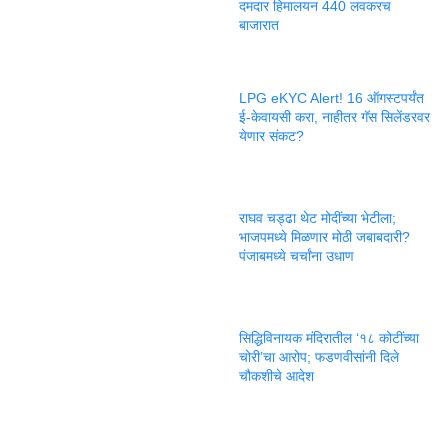
दमदार हिमालयन 440 लवकरच
बाजारात
LPG eKYC Alert! 16 ऑगस्टपर्यंत
ई-केवायसी करा, नाहीतर गॅस सिलेंडरवर
येणार संकट?
राघव चड्ढा थेट मोदींच्या भेटीला;
भाजपमध्ये मिळणार मोठी जबाबदारी?
पंजाबमध्ये चर्चांना उधाण
सिद्धिविनायक मंदिरातील ‘१८ कोटींच्या
चोरी’चा आरोप; फडणवीसांनी दिले
चौकशीचे आदेश