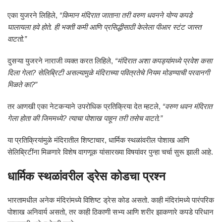
एका युजरने लिहिले,
“किमान मंदिरात जाताना तरी वरुण धवनने योग्य कपडे
घालायला हवे होते. ही भक्ती कमी आणि प्रसिद्धीसाठी केलेला पीआर स्टंट जास्त
वाटतो.”
दुसऱ्या युजरने नाराजी व्यक्त करत लिहिले,
“मंदिरात अशा कपड्यांमध्ये प्रवेश कसा
दिला गेला? सेलिब्रिटी असल्यामुळे मंदिराच्या पवित्रतेचे नियम मोडण्याची परवानगी
मिळते का?”
तर आणखी एका नेटकऱ्याने उपरोधिक प्रतिक्रिया देत म्हटले,
“वरुण धवन मंदिरात
गेला होता की जिममध्ये? त्याचा पोशाख पाहून तरी तसेच वाटते.”
या प्रतिक्रियांमुळे मंदिरातील शिष्टाचार, धार्मिक स्थळांवरील पोशाख आणि
सेलिब्रिटींना मिळणारे विशेष वागणूक यांसारख्या विषयांवर पुन्हा चर्चा सुरू झाली आहे.
धार्मिक स्थळांवरील ड्रेस कोडचा प्रश्न
भारतामधील अनेक मंदिरांमध्ये विशिष्ट ड्रेस कोड असतो. काही मंदिरांमध्ये पारंपरिक
पोशाख अनिवार्य असतो, तर काही ठिकाणी सभ्य आणि शरीर झाकणारे कपडे परिधान