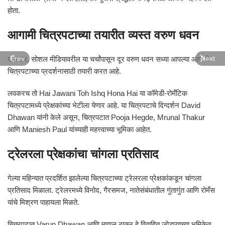
होता.
आगामी चित्रपटाच्या तयारीत व्यस्त वरुण धवन
दरम्यान, सोशल मीडियावरील या चर्चांपासून दूर वरुण धवन सध्या आपल्या आगामी
Prev
Next
चित्रपटाच्या प्रदर्शनासाठी तयारी करत आहे.
लवकरच तो
Hai Jawani Toh Ishq Hona Hai
या कॉमेडी-रोमँटिक
चित्रपटामध्ये प्रेक्षकांच्या भेटीला येणार आहे. या चित्रपटाचे दिग्दर्शन
David
Dhawan
यांनी केले असून, चित्रपटात
Pooja Hegde
,
Mrunal Thakur
आणि
Maniesh Paul
यांच्याही महत्त्वाच्या भूमिका आहेत.
ट्रेलरला प्रेक्षकांचा चांगला प्रतिसाद
गेल्या महिन्यात प्रदर्शित झालेल्या चित्रपटाच्या ट्रेलरला प्रेक्षकांकडून चांगला
प्रतिसाद मिळाला. ट्रेलरमध्ये विनोद, गैरसमज, नातेसंबंधातील गुंतागुंत आणि रोमँस
यांचे मिश्रण पाहायला मिळते.
चित्रपटात
Varun Dhawan
आणि मृणाल ठाकूर हे विवाहित जोडप्याच्या भूमिकेत