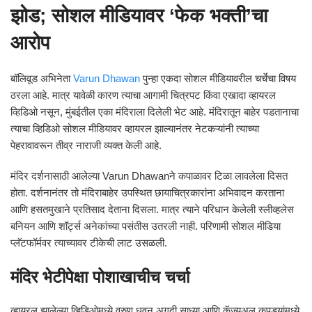
झोड; सोशल मीडियावर ‘फेक भक्ती’चा
आरोप
बॉलिवूड अभिनेता
Varun Dhawan
पुन्हा एकदा सोशल मीडियावरील चर्चेचा विषय
ठरला आहे. मात्र यावेळी कारण त्याचा आगामी चित्रपट किंवा एखादा व्हायरल
व्हिडिओ नसून, मुंबईतील एका मंदिराला दिलेली भेट आहे. मंदिरातून बाहेर पडतानाचा
त्याचा व्हिडिओ सोशल मीडियावर व्हायरल झाल्यानंतर नेटकऱ्यांनी त्याच्या
पेहरावावरून तीव्र नाराजी व्यक्त केली आहे.
मंदिर दर्शनासाठी आलेल्या
Varun Dhawan
ने कपाळावर टिळा लावलेला दिसत
होता. दर्शनानंतर तो मंदिराबाहेर उपस्थित छायाचित्रकारांना अभिवादन करताना
आणि हसतमुखाने प्रतिसाद देताना दिसला. मात्र त्याने परिधान केलेली स्लीव्हलेस
बनियन आणि शॉर्ट्स अनेकांच्या पसंतीस उतरली नाही. परिणामी सोशल मीडिया
प्लॅटफॉर्मवर त्याच्यावर टीकेची लाट उसळली.
मंदिर भेटीपेक्षा पोशाखाचीच चर्चा
व्हायरल झालेल्या व्हिडिओमध्ये वरुण धवन अगदी साध्या आणि कॅज्युअल कपड्यांमध्ये