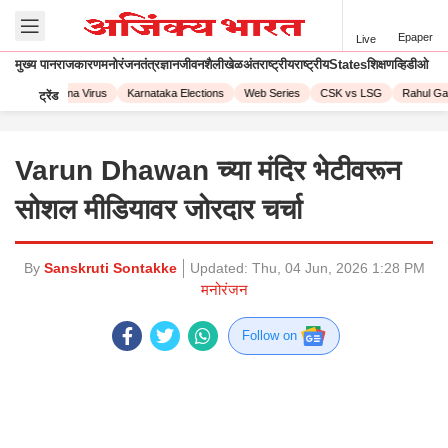
Epaper
Live
मुख्य पान
राजकारण
मनोरंजन
तंत्रज्ञान
जीवनशैली
खेळ
अंतराष्ट्रीय
राष्ट्रीय
States
शिक्षण
व्हिडीओ
023
Corona Virus
Karnataka Elections
Web Series
CSK vs LSG
Rahul Gand
ट्रेंड
Varun Dhawan च्या मंदिर भेटीवरून
सोशल मीडियावर जोरदार चर्चा
By
Sanskruti Sontakke
Updated:
Thu, 04 Jun, 2026 1:28 PM
मनोरंजन
Follow on