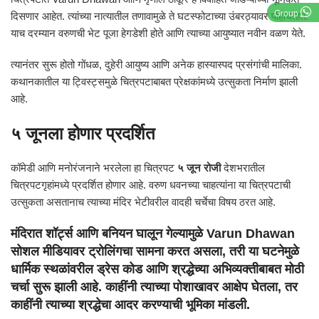
Group
दिसणार आहेत. त्यांच्या नात्यातील तणावामुळे ते घटस्फोटाच्या उंबरठ्यावर पोहोचतात.
याच दरम्यान वरुणची भेट पूजा हेगडेशी होते आणि त्याच्या आयुष्यात नवीन वळण येते.
त्यानंतर सुरू होतो गोंधळ, दुहेरी आयुष्य आणि अनेक हास्यास्पद प्रसंगांची मालिका.
कथानकातील या ट्विस्ट्समुळे चित्रपटाबाबत प्रेक्षकांमध्ये उत्सुकता निर्माण झाली
आहे.
५ जूनला होणार प्रदर्शित
कॉमेडी आणि मनोरंजनाने भरलेला हा चित्रपट
५ जून रोजी
देशभरातील
चित्रपटगृहांमध्ये प्रदर्शित होणार आहे. वरुण धवनच्या चाहत्यांना या चित्रपटाची
उत्सुकता असतानाच त्याच्या मंदिर भेटीवरील वादही चर्चेचा विषय ठरत आहे.
मंदिरात शॉर्ट्स आणि बनियन घालून गेल्यामुळे
Varun Dhawan
सोशल मीडियावर ट्रोलिंगचा सामना करत असला, तरी या घटनेमुळे
धार्मिक स्थळांवरील ड्रेस कोड आणि श्रद्धेच्या अभिव्यक्तीबाबत मोठी
चर्चा सुरू झाली आहे. काहींनी त्याच्या पोशाखावर आक्षेप घेतला, तर
काहींनी त्याच्या श्रद्धेचा आदर करण्याची भूमिका मांडली.