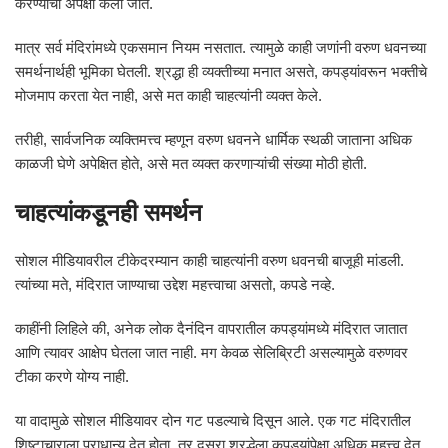
करण्याची अपेक्षा केली जाते.
मात्र सर्व मंदिरांमध्ये एकसमान नियम नसतात. त्यामुळे काही जणांनी वरुण धवनच्या
समर्थनार्थही भूमिका घेतली. श्रद्धा ही व्यक्तीच्या मनात असते, कपड्यांवरून भक्तीचे
मोजमाप करता येत नाही, असे मत काही चाहत्यांनी व्यक्त केले.
तरीही, सार्वजनिक व्यक्तिमत्त्व म्हणून वरुण धवनने धार्मिक स्थळी जाताना अधिक
काळजी घेणे अपेक्षित होते, असे मत व्यक्त करणाऱ्यांची संख्या मोठी होती.
चाहत्यांकडूनही समर्थन
सोशल मीडियावरील टीकेदरम्यान काही चाहत्यांनी वरुण धवनची बाजूही मांडली.
त्यांच्या मते, मंदिरात जाण्याचा उद्देश महत्त्वाचा असतो, कपडे नव्हे.
काहींनी लिहिले की, अनेक लोक दैनंदिन वापरातील कपड्यांमध्ये मंदिरात जातात
आणि त्यावर आक्षेप घेतला जात नाही. मग केवळ सेलिब्रिटी असल्यामुळे वरुणवर
टीका करणे योग्य नाही.
या वादामुळे सोशल मीडियावर दोन गट पडल्याचे दिसून आले. एक गट मंदिरातील
शिष्टाचाराला प्राधान्य देत होता, तर दुसरा श्रद्धेला कपड्यांपेक्षा अधिक महत्त्व देत