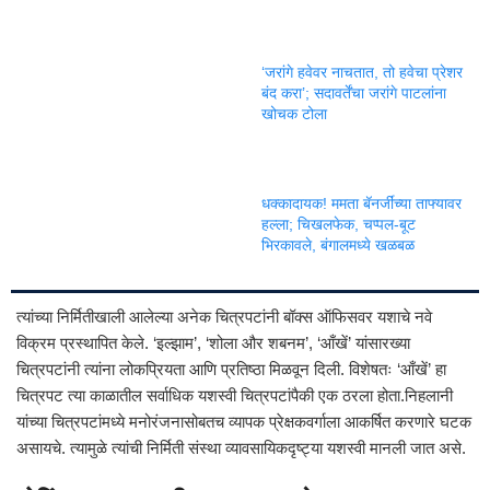
‘जरांगे हवेवर नाचतात, तो हवेचा प्रेशर
बंद करा’; सदावर्तेंचा जरांगे पाटलांना
खोचक टोला
धक्कादायक! ममता बॅनर्जींच्या ताफ्यावर
हल्ला; चिखलफेक, चप्पल-बूट
भिरकावले, बंगालमध्ये खळबळ
त्यांच्या निर्मितीखाली आलेल्या अनेक चित्रपटांनी बॉक्स ऑफिसवर यशाचे नवे
विक्रम प्रस्थापित केले. ‘इल्झाम’, ‘शोला और शबनम’, ‘आँखें’ यांसारख्या
चित्रपटांनी त्यांना लोकप्रियता आणि प्रतिष्ठा मिळवून दिली. विशेषतः ‘आँखें’ हा
चित्रपट त्या काळातील सर्वाधिक यशस्वी चित्रपटांपैकी एक ठरला होता.निहलानी
यांच्या चित्रपटांमध्ये मनोरंजनासोबतच व्यापक प्रेक्षकवर्गाला आकर्षित करणारे घटक
असायचे. त्यामुळे त्यांची निर्मिती संस्था व्यावसायिकदृष्ट्या यशस्वी मानली जात असे.