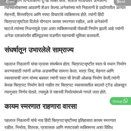
निर्माते आणि दिग्दर्शकांनी दुःख व्यक्त केले. सोशल मीडियावर अनेकांनी
Prev
Next
त्यांच्यासोबतच्या आठवणी शेअर केल्या.अनेकांच्या मते निहलानी हे उद्योगातील अत्यंत
मेहनती, शिस्तप्रिय आणि स्पष्ट विचारांचे व्यक्तिमत्त्व होते. त्यांनी हिंदी
चित्रपटसृष्टीला दिलेले योगदान कायम स्मरणात राहील, असे अनेकांनी
म्हटले.त्यांच्या निधनामुळे एका अशा व्यक्तिमत्त्वाची पोकळी निर्माण झाली आहे ज्यांनी
अनेक दशकांपर्यंत बॉलिवूडच्या घडणीत महत्त्वाची भूमिका बजावली.
संघर्षातून उभारलेले साम्राज्य
पहलाज निहलानी यांचा प्रवास संघर्षमय होता. चित्रपटसृष्टीत स्वतःचे स्थान निर्माण
करण्यासाठी त्यांनी अनेक अडचणींचा सामना केला. मात्र जिद्द, मेहनत आणि
व्यवसायाची जाण यांच्या बळावर त्यांनी स्वतःची वेगळी ओळख निर्माण केली.त्यांनी
केवळ चित्रपट निर्माण केले नाहीत तर चित्रपट व्यवसायातील बदलते ट्रेंड ओळखून
त्यानुसार निर्णय घेतले. त्यामुळे ते यशस्वी निर्मात्यांमध्ये गणले जात होते.
Group
कायम स्मरणात राहणारा वारसा
पहलाज निहलानी यांचे नाव हिंदी चित्रपटसृष्टीच्या इतिहासात कायम स्मरणात
राहील. निर्माता, वितरक, प्रशासक आणि स्पष्टवक्ते व्यक्तिमत्त्व अशा विविध