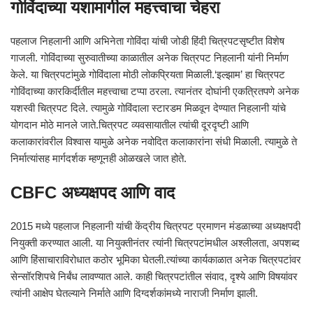
गोविंदाच्या यशामागील महत्त्वाचा चेहरा
पहलाज निहलानी आणि अभिनेता गोविंदा यांची जोडी हिंदी चित्रपटसृष्टीत विशेष
गाजली. गोविंदाच्या सुरुवातीच्या काळातील अनेक चित्रपट निहलानी यांनी निर्माण
केले. या चित्रपटांमुळे गोविंदाला मोठी लोकप्रियता मिळाली.‘इल्झाम’ हा चित्रपट
गोविंदाच्या कारकिर्दीतील महत्त्वाचा टप्पा ठरला. त्यानंतर दोघांनी एकत्रितपणे अनेक
यशस्वी चित्रपट दिले. त्यामुळे गोविंदाला स्टारडम मिळवून देण्यात निहलानी यांचे
योगदान मोठे मानले जाते.चित्रपट व्यवसायातील त्यांची दूरदृष्टी आणि
कलाकारांवरील विश्वास यामुळे अनेक नवोदित कलाकारांना संधी मिळाली. त्यामुळे ते
निर्मात्यांसह मार्गदर्शक म्हणूनही ओळखले जात होते.
CBFC अध्यक्षपद आणि वाद
2015 मध्ये पहलाज निहलानी यांची केंद्रीय चित्रपट प्रमाणन मंडळाच्या अध्यक्षपदी
नियुक्ती करण्यात आली. या नियुक्तीनंतर त्यांनी चित्रपटांमधील अश्लीलता, अपशब्द
आणि हिंसाचाराविरोधात कठोर भूमिका घेतली.त्यांच्या कार्यकाळात अनेक चित्रपटांवर
सेन्सॉरशिपचे निर्बंध लावण्यात आले. काही चित्रपटांतील संवाद, दृश्ये आणि विषयांवर
त्यांनी आक्षेप घेतल्याने निर्माते आणि दिग्दर्शकांमध्ये नाराजी निर्माण झाली.