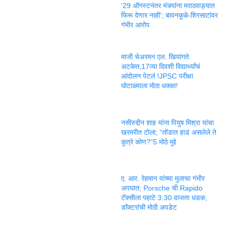
‘29 ऑगस्टनंतर मंत्र्यांना मराठवाड्यात
फिरू देणार नाही’; बावनकुळे-शिरसाटांवर
गंभीर आरोप
माजी चेअरमन एल. खियांगते
अटकेत;17व्या दिवशी विद्यार्थ्यांचं
आंदोलन पेटलं !JPSC परीक्षा
घोटाळ्याला मोठा धक्का!
नसीरुद्दीन शाह यांना पियुष मिश्रा यांचा
खरमरीत टोला; “तोंडात हाडं असलेले ते
कुत्रे कोण?”5 मोठे मुद्दे
ए. आर. रेहमान यांच्या मुलाचा गंभीर
अपघात; Porsche ची Rapido
टॅक्सीला पहाटे 3.30 वाजता धडक,
डॉक्टरांची मोठी अपडेट