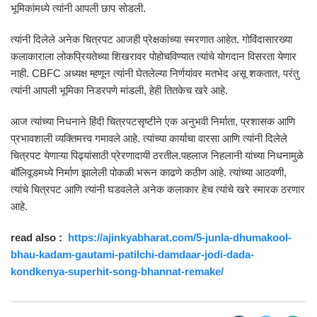
भूमिकांमध्ये त्यांनी आपली छाप सोडली.
त्यांनी दिलेले अनेक चित्रपट आजही प्रेक्षकांच्या स्मरणात आहेत. गोविंदासारख्या
कलाकाराला लोकप्रियतेच्या शिखरावर पोहोचविण्यात त्यांचे योगदान विसरता येणार
नाही. CBFC अध्यक्ष म्हणून त्यांनी घेतलेल्या निर्णयांवर मतभेद असू शकतात, परंतु
त्यांनी आपली भूमिका निडरपणे मांडली, हेही तितकेच खरे आहे.
आज त्यांच्या निधनाने हिंदी चित्रपटसृष्टीने एक अनुभवी निर्माता, प्रशासक आणि
प्रभावशाली व्यक्तिमत्त्व गमावले आहे. त्यांच्या कार्याचा वारसा आणि त्यांनी दिलेले
चित्रपट येणाऱ्या पिढ्यांसाठी प्रेरणादायी ठरतील.पहलाज निहलानी यांच्या निधनामुळे
बॉलिवूडमध्ये निर्माण झालेली पोकळी भरून काढणे कठीण आहे. त्यांच्या आठवणी,
त्यांचे चित्रपट आणि त्यांनी घडवलेले अनेक कलाकार हेच त्यांचे खरे स्मारक ठरणार
आहे.
read also :
https://ajinkyabharat.com/5-junla-dhumakool-
bhau-kadam-gautami-patilchi-damdaar-jodi-dada-
kondkenya-superhit-song-bhannat-remake/