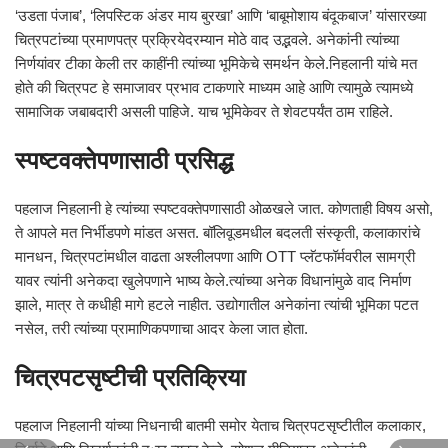
‘उडता पंजाब’, ‘लिपस्टिक अंडर माय बुरखा’ आणि ‘बाबूमोशाय बंदूकबाज’ यांसारख्या
चित्रपटांच्या प्रमाणपत्र प्रक्रियेदरम्यान मोठे वाद उद्भवले. अनेकांनी त्यांच्या
निर्णयांवर टीका केली तर काहींनी त्यांच्या भूमिकेचे समर्थन केले.निहलानी यांचे मत
होते की चित्रपट हे समाजावर प्रभाव टाकणारे माध्यम आहे आणि त्यामुळे त्यामध्ये
सामाजिक जबाबदारी असली पाहिजे. याच भूमिकेवर ते शेवटपर्यंत ठाम राहिले.
स्पष्टवक्तेपणासाठी प्रसिद्ध
पहलाज निहलानी हे त्यांच्या स्पष्टवक्तेपणासाठी ओळखले जात. कोणताही विषय असो,
ते आपले मत निर्भीडपणे मांडत असत. बॉलिवूडमधील बदलती संस्कृती, कलाकारांचे
मानधन, चित्रपटांमधील वाढता अश्लीलपणा आणि OTT प्लॅटफॉर्मवरील सामग्री
यावर त्यांनी अनेकदा खुलेपणाने भाष्य केले.त्यांच्या अनेक विधानांमुळे वाद निर्माण
झाले, मात्र ते कधीही मागे हटले नाहीत. उद्योगातील अनेकांना त्यांची भूमिका पटत
नसेल, तरी त्यांच्या प्रामाणिकपणाचा आदर केला जात होता.
चित्रपटसृष्टीची प्रतिक्रिया
पहलाज निहलानी यांच्या निधनाची बातमी समोर येताच चित्रपटसृष्टीतील कलाकार,