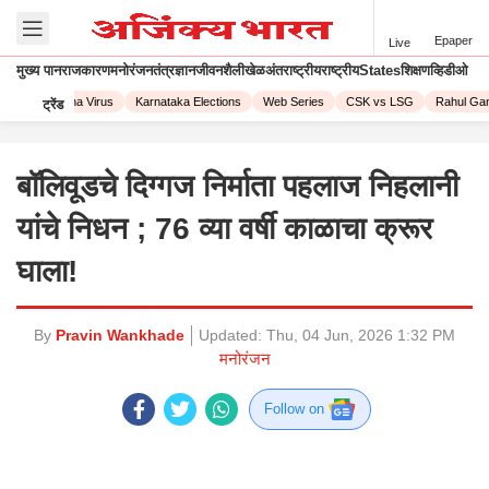
Epaper
Live
मुख्य पान
राजकारण
मनोरंजन
तंत्रज्ञान
जीवनशैली
खेळ
अंतराष्ट्रीय
राष्ट्रीय
States
शिक्षण
व्हिडीओ
23
Corona Virus
Karnataka Elections
Web Series
CSK vs LSG
Rahul Gand
ट्रेंड
बॉलिवूडचे दिग्गज निर्माता पहलाज निहलानी
यांचे निधन ; 76 व्या वर्षी काळाचा क्रूर
घाला!
By
Pravin Wankhade
Updated:
Thu, 04 Jun, 2026 1:32 PM
मनोरंजन
Follow on