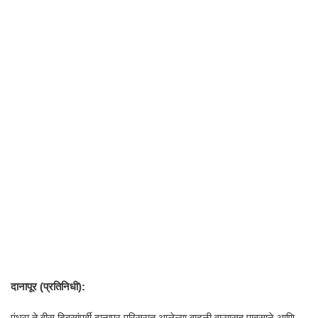
दानापूर (प्रतिनिधी):
पंधरा ते वीस दिवसांपूर्वी दानापूर परिसरात आलेल्या वादळी वाऱ्यासह पावसाने आणि