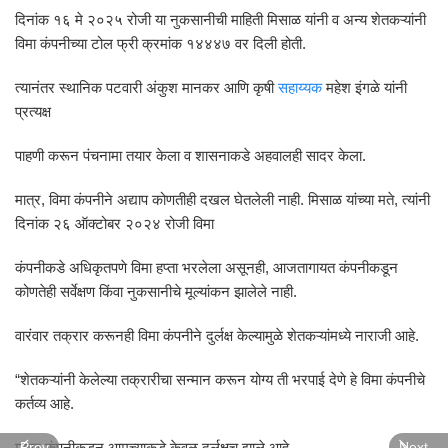
दिनांक १६ मे २०२५ रोजी या नुकसानीची माहिती मिसाळ यांनी व अन्य शेतकऱ्यांनी
विमा कंपनीच्या टोल फ्री क्रमांक १४४४७ वर दिली होती.
त्यानंतर स्थानिक पटवारी अंकुश मानकर आणि कृषी
सहाय्यक
महेश इंगळे यांनी
प्रत्यक्ष
पाहणी करून पंचनामा तयार केला व शासनाकडे अहवालही सादर केला.
मात्र, विमा कंपनीने अद्याप कोणतीही दखल घेतलेली नाही. मिसाळ यांच्या मते, त्यांनी
दिनांक २६ ऑक्टोबर २०२४ रोजी विमा
कंपनीकडे अधिकृतपणे विमा हप्ता भरलेला असूनही, आजतागायत कंपनीकडून
कोणतेही सर्वेक्षण किंवा नुकसानीचे मूल्यांकन झालेले नाही.
वारंवार तक्रार करूनही विमा कंपनीने दुर्लक्ष केल्यामुळे शेतकऱ्यांमध्ये नाराजी आहे.
“शेतकऱ्यांनी केलेल्या तक्रारीचा सन्मान करून योग्य ती भरपाई देणे हे विमा कंपनीचे
कर्तव्य आहे.
मात्र कंपनीकडून आमच्याकडे केवळ दुर्लक्षच झाले आहे.
Prev
Next