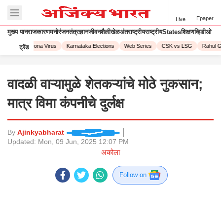
Epaper
Live
मुख्य पान
राजकारण
मनोरंजन
तंत्रज्ञान
जीवनशैली
खेळ
अंतराष्ट्रीय
राष्ट्रीय
States
शिक्षण
व्हिडीओ
 2023
Corona Virus
Karnataka Elections
Web Series
CSK vs LSG
Rahul Ga
ट्रेंड
वादळी वाऱ्यामुळे शेतकऱ्यांचे मोठे नुकसान;
मात्र विमा कंपनीचे दुर्लक्ष
By
Ajinkyabharat
Updated:
Mon, 09 Jun, 2025 12:07 PM
अकोला
Follow on