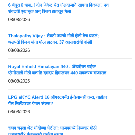
6 चेंडूत 6 धावा..! दोन विकेट घेत गोलंदाजाने सामना फिरवला, पण
शेवटची एक चूक अन् विजय हातातून गेला
08/08/2026
Thalapathy Vijay : शेवटी ज्याची भीती होती तेच घडलं;
थलपती विजय यांना मोठा झटका, 37 खासदारांची दांडी!
08/08/2026
Royal Enfield Himalayan 440 : ॲडव्हेंचर बाईक
प्रेमींसाठी मोठी बातमी! दमदार हिमालयन 440 लवकरच बाजारात
08/08/2026
LPG eKYC Alert! 16 ऑगस्टपर्यंत ई-केवायसी करा, नाहीतर
गॅस सिलेंडरवर येणार संकट?
08/08/2026
राघव चड्ढा थेट मोदींच्या भेटीला; भाजपमध्ये मिळणार मोठी
जबाबदारी? पंजाबमध्ये चर्चांना उधाण