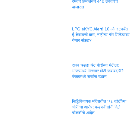
दमदार हिमालयन 440 लवकरच
बाजारात
LPG eKYC Alert! 16 ऑगस्टपर्यंत
ई-केवायसी करा, नाहीतर गॅस सिलेंडरवर
येणार संकट?
राघव चड्ढा थेट मोदींच्या भेटीला;
भाजपमध्ये मिळणार मोठी जबाबदारी?
पंजाबमध्ये चर्चांना उधाण
सिद्धिविनायक मंदिरातील ‘१८ कोटींच्या
चोरी’चा आरोप; फडणवीसांनी दिले
चौकशीचे आदेश