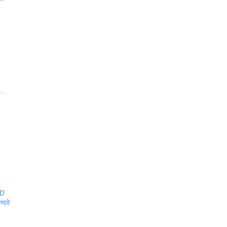
वा…
BD
णारे