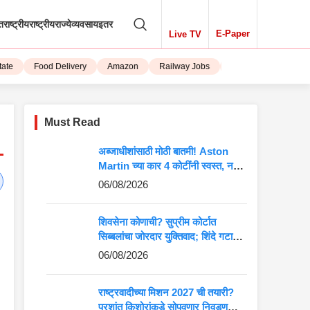
तराष्ट्रीय
राष्ट्रीय
राज्ये
व्यवसाय
इतर
E-Paper
Live TV
Food Delivery
Amazon
Railway Jobs
iPhone 15
Must Read
अब्जाधीशांसाठी मोठी बातमी! Aston
Martin च्या कार 4 कोटींनी स्वस्त, नवीन
किंमत पाहून बसेल धक्का
06/08/2026
शिवसेना कोणाची? सुप्रीम कोर्टात
सिब्बलांचा जोरदार युक्तिवाद; शिंदे गटाच्या
अडचणी वाढणार?
06/08/2026
राष्ट्रवादीच्या मिशन 2027 ची तयारी?
प्रशांत किशोरांकडे सोपवणार निवडणुकीची