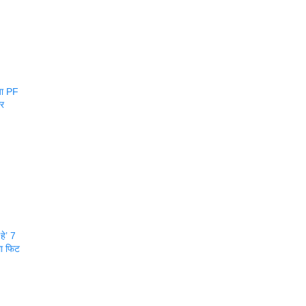
या PF
ार
हे’ 7
ला फिट