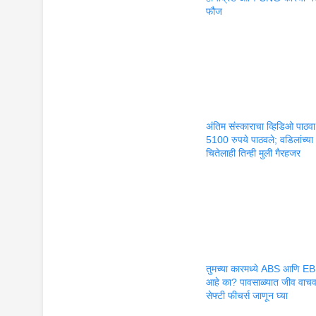
फौज
अंतिम संस्काराचा व्हिडिओ पाठ
5100 रुपये पाठवले; वडिलांच्या
चितेलाही तिन्ही मुली गैरहजर
तुमच्या कारमध्ये ABS आणि E
आहे का? पावसाळ्यात जीव वाचव
सेफ्टी फीचर्स जाणून घ्या