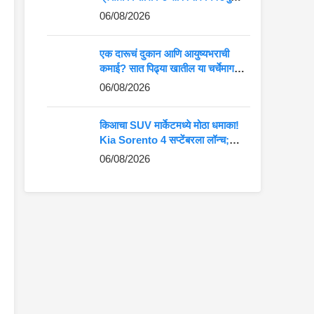
कमान?
06/08/2026
एक दारूचं दुकान आणि आयुष्यभराची
कमाई? सात पिढ्या खातील या चर्चेमागचं
खरं गणित जाणून घ्या
06/08/2026
किआचा SUV मार्केटमध्ये मोठा धमाका!
Kia Sorento 4 सप्टेंबरला लॉन्च;
Fortuner-Kodiaq ला देणार थेट
06/08/2026
टक्कर