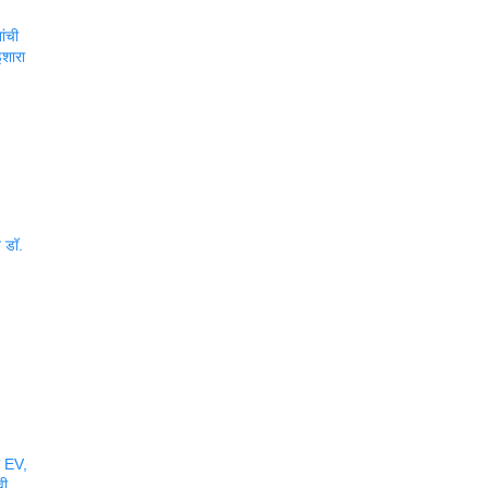
ांची
शारा
त डॉ.
र EV,
वी