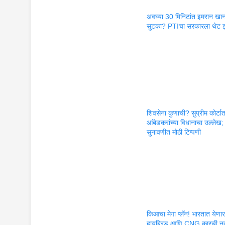
अवघ्या 30 मिनिटांत इमरान खान
सुटका? PTIचा सरकारला थेट इ
शिवसेना कुणाची? सुप्रीम कोर्टा
आंबेडकरांच्या विधानाचा उल्लेख;
सुनावणीत मोठी टिप्पणी
किआचा मेगा प्लॅन! भारतात येणा
हायब्रिड आणि CNG कारची न