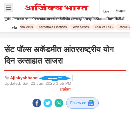
Epaper
Live
मुख्य पान
राजकारण
मनोरंजन
तंत्रज्ञान
जीवनशैली
खेळ
अंतराष्ट्रीय
राष्ट्रीय
States
शिक्षण
व्हिडीओ
 2023
Corona Virus
Karnataka Elections
Web Series
CSK vs LSG
Rahul Ga
ट्रेंड
सेंट पॉल्स अकॅडमीत आंतरराष्ट्रीय योग
दिन उत्साहात साजरा
By
Ajinkyabharat
Updated:
Sat, 21 Jun, 2025 3:55 PM
अकोला
Follow on