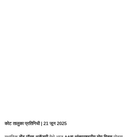
कोट तालुका प्रतिनिधी | 21 जून 2025
स्थानिक
सेंट पॉल्स अकॅडमी
येथे आज
११वा आंतरराष्ट्रीय योग दिवस
मोठ्या