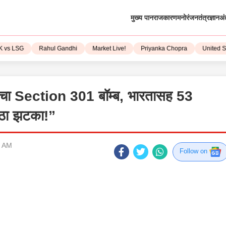
मुख्य पान
राजकारण
मनोरंजन
तंत्रज्ञान
अं
LSG
Rahul Gandhi
Market Live!
Priyanka Chopra
United State
पचा Section 301 बॉम्ब, भारतासह 53
ोठा झटका!”
2 AM
Follow on