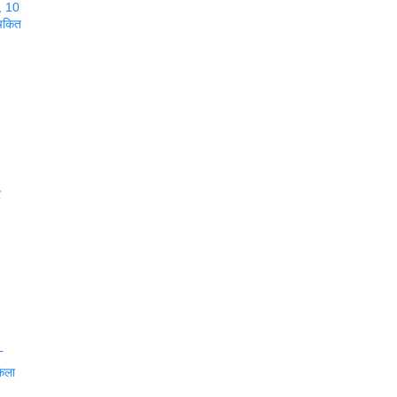
ी, 10
 चकित
र
T
केला