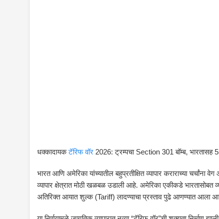
धक्कादायक
टॅरिफ वॉर
2026: ट्रम्पचा Section 301 बॉम्ब, भारतासह 5
भारत आणि अमेरिका यांच्यातील बहुप्रतीक्षित व्यापार कराराच्या चर्चांना 
व्यापार क्षेत्रात मोठी खळबळ उडाली आहे. अमेरिका एकीकडे भारतासोबत व्य
अतिरिक्त आयात शुल्क (Tariff) लादण्याचा प्रस्ताव पुढे आणण्यात आला आह
या निर्णयामुळे जागतिक व्यापारात नव्या “टॅरिफ वॉर”ची शक्यता निर्माण झाली