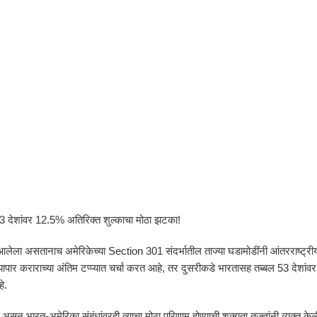
3 देशांवर 12.5% अतिरिक्त शुल्काचा मोठा झटका!
वेग आलेला असतानाच अमेरिकेच्या Section 301 संदर्भातील ताज्या घडामोडींनी आंतरराष्ट्री
ापार कराराच्या अंतिम टप्प्यात चर्चा करत आहे, तर दुसरीकडे भारतासह तब्बल 53 देशांवर
े.
 असून भारत-अमेरिका संबंधांवरही त्याचा मोठा परिणाम होण्याची शक्यता तज्ज्ञांनी व्यक्त केल