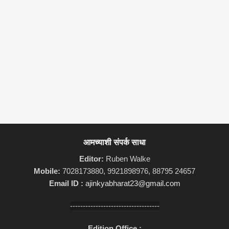
आमच्याशी संपर्क साधा
Editor:
Ruben Walke
Mobile:
7028173880, 9921898976, 88795 24657
Email ID :
ajinkyabharat23@gmail.com
-----------------------------------
Edition Office :