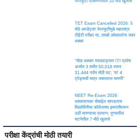
पेपरफुटी प्रकरणातील 10 मोठे खुलासे
TET Exam Cancelled 2026: 5
मोठे अपडेट्स! पेपरफुटीमुळे महाराष्ट्र
टीईटी परीक्षा रद्द, लाखो उमेदवारांना जबर
धक्का
“मोठा धक्का! मराठवाड्यात ITI प्रवेश
अर्जात 3 वर्षांत 50,018 वरून
31,444 पर्यंत मोठी घट; ‘या’ 4
ट्रेड्सची मात्र जबरदस्त मागणी”
NEET Re-Exam 2026:
धक्कादायक! मोबाईल सापडताच
विद्यार्थिनीचा कॉलेजच्या इमारतीवरून
उडी मारण्याचा प्रयत्न; पुण्यातील
घटनेतील 7 मोठे खुलासे
परीक्षा केंद्रांची मोठी तयारी