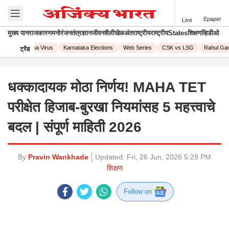
Epaper
Live
मुख्य पान
राजकारण
मनोरंजन
तंत्रज्ञान
जीवनशैली
खेळ
अंतराष्ट्रीय
राष्ट्रीय
States
शिक्षण
व्हिडीओ
23
Corona Virus
Karnataka Elections
Web Series
CSK vs LSG
Rahul Gand
ट्रेंड
धक्कादायक मोठा निर्णय! MAHA TET
परीक्षेत हिजाब-बुरखा नियमांसह 5 महत्त्वाचे
बदल | संपूर्ण माहिती 2026
By
Pravin Wankhade
Updated:
Fri, 26 Jun, 2026 5:29 PM
शिक्षण
Follow on