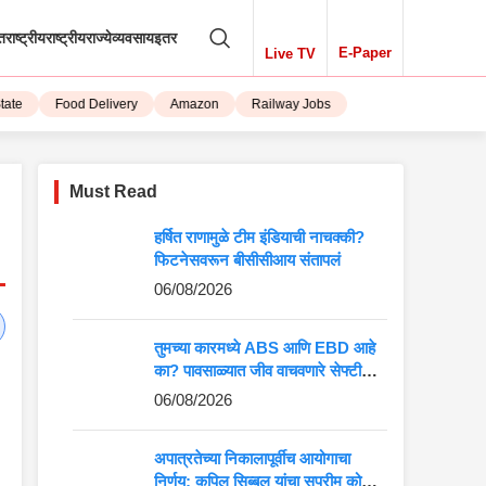
तराष्ट्रीय
राष्ट्रीय
राज्ये
व्यवसाय
इतर
E-Paper
Live TV
Food Delivery
Amazon
Railway Jobs
iPhone 15
Must Read
हर्षित राणामुळे टीम इंडियाची नाचक्की?
फिटनेसवरून बीसीसीआय संतापलं
06/08/2026
तुमच्या कारमध्ये ABS आणि EBD आहे
का? पावसाळ्यात जीव वाचवणारे सेफ्टी
फीचर्स जाणून घ्या
06/08/2026
अपात्रतेच्या निकालापूर्वीच आयोगाचा
निर्णय; कपिल सिब्बल यांचा सुप्रीम कोर्टात