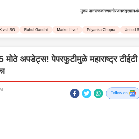
मुख्य पान
राजकारण
मनोरंजन
तंत्रज्ञान
अं
LSG
Rahul Gandhi
Market Live!
Priyanka Chopra
United State
 अपडेट्स! पेपरफुटीमुळे महाराष्ट्र टीईटी
का
PM
Follow on