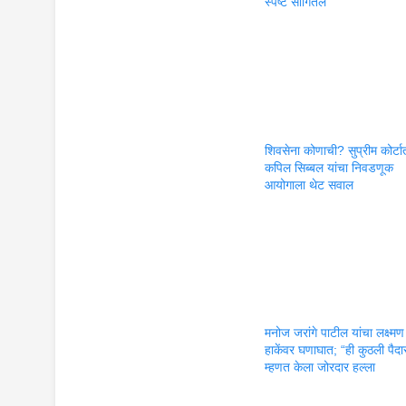
स्पष्ट सांगितलं
शिवसेना कोणाची? सुप्रीम कोर्टा
कपिल सिब्बल यांचा निवडणूक
आयोगाला थेट सवाल
मनोज जरांगे पाटील यांचा लक्ष्मण
हाकेंवर घणाघात; “ही कुठली पैद
म्हणत केला जोरदार हल्ला