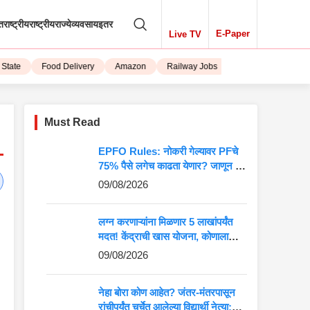
तराष्ट्रीय
राष्ट्रीय
राज्ये
व्यवसाय
इतर
E-Paper
Live TV
ate
Food Delivery
Amazon
Railway Jobs
iPhone 15
Must Read
EPFO Rules: नोकरी गेल्यावर PFचे
75% पैसे लगेच काढता येणार? जाणून घ्या
संपूर्ण नियम
09/08/2026
लग्न करणाऱ्यांना मिळणार 5 लाखांपर्यंत
मदत! केंद्राची खास योजना, कोणाला
मिळणार लाभ?
09/08/2026
नेहा बोरा कोण आहेत? जंतर-मंतरपासून
रांचीपर्यंत चर्चेत आलेल्या विद्यार्थी नेत्या;