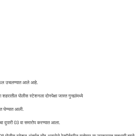
ण पाऊल उचलण्यात आले आहे.
हरातील पोलीस स्टेशनला दोनपेक्षा जास्त गुन्ह्यांमध्ये
त घेण्यात आली.
चा दुपारी 03 वा समारोप करण्यात आला.
8 पोलीस स्टेशन अंतर्गत नोंद असलेले रेकॉर्डवरील गुन्हेगार या उपक्रमात सहभागी झाले.