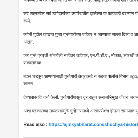
सर्व शहरातील सर्व ठाणेदारांच्या उपस्थितीत झालेल्या या कार्यवाही दरम्यान प
केले.
त्यांनी पुढील काळात पुन्हा गुन्हेगारीच्या वाटेवर न जाण्याचा सल्ला दिला
असून,
जर गुन्हे प्रवृत्ती थांबविली नाहीतर तडीपार, एम.पी.डी.ए., मोक्का, सार
सकारात्मक
बदल घडवून आणण्यासाठी गुन्हेगारी क्षेत्राकडे न वळता पोलीस विभाग ngo, न
करून
देण्याबाबतही चर्चा केली. गुन्हेगारीपासून दूर राहून समाजभिमुख जीवन ज
अशा प्रकारच्या उपक्रमांमुळे गुन्हेगारांमध्ये आत्मपरीक्षण होऊन समाजात 
Read also :
https://ajinkyabharat.com/shochya-histor