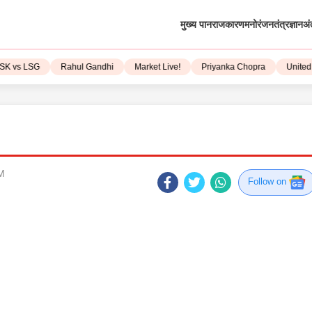
मुख्य पान
राजकारण
मनोरंजन
तंत्रज्ञान
अं
 vs LSG
Rahul Gandhi
Market Live!
Priyanka Chopra
United St
PM
Follow on