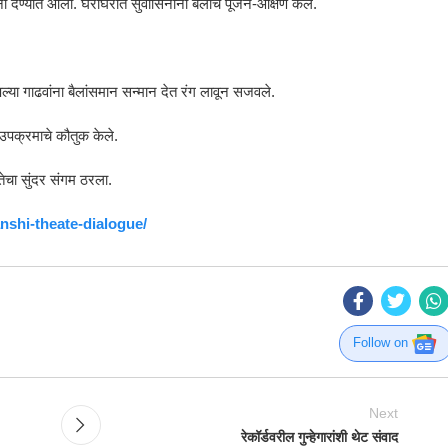
देण्यात आली. घराघरांत सुवासिनींनी बैलांचे पूजन-औक्षण केले.
आपल्या गाढवांना बैलांसमान सन्मान देत रंग लावून सजवले.
उपक्रमाचे कौतुक केले.
कतेचा सुंदर संगम ठरला.
nshi-theate-dialogue/
Follow on
Next
रेकॉर्डवरील गुन्हेगारांशी थेट संवाद