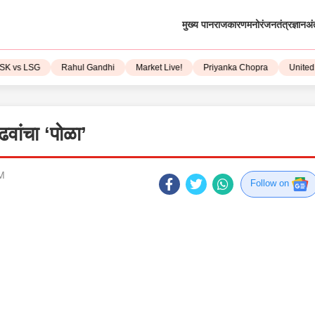
मुख्य पान
राजकारण
मनोरंजन
तंत्रज्ञान
अं
 vs LSG
Rahul Gandhi
Market Live!
Priyanka Chopra
United St
वांचा ‘पोळा’
PM
Follow on