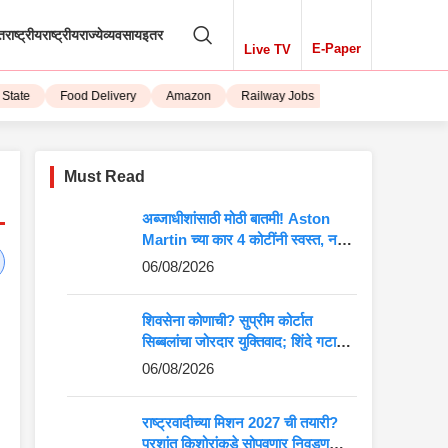
तराष्ट्रीय
राष्ट्रीय
राज्ये
व्यवसाय
इतर
E-Paper
Live TV
ate
Food Delivery
Amazon
Railway Jobs
iPhone 15
Must Read
अब्जाधीशांसाठी मोठी बातमी! Aston
Martin च्या कार 4 कोटींनी स्वस्त, नवीन
किंमत पाहून बसेल धक्का
06/08/2026
शिवसेना कोणाची? सुप्रीम कोर्टात
सिब्बलांचा जोरदार युक्तिवाद; शिंदे गटाच्या
अडचणी वाढणार?
06/08/2026
राष्ट्रवादीच्या मिशन 2027 ची तयारी?
प्रशांत किशोरांकडे सोपवणार निवडणुकीची