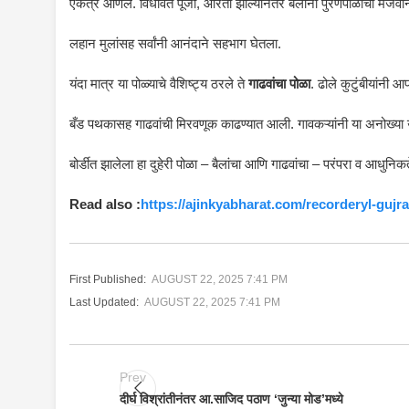
एकत्र आणले. विधीवत पूजा, आरती झाल्यानंतर बैलांना पुरणपोळीची मेजवानी 
लहान मुलांसह सर्वांनी आनंदाने सहभाग घेतला.
यंदा मात्र या पोळ्याचे वैशिष्ट्य ठरले ते
गाढवांचा पोळा
. ढोले कुटुंबीयांनी 
बँड पथकासह गाढवांची मिरवणूक काढण्यात आली. गावकऱ्यांनी या अनोख्या 
बोर्डीत झालेला हा दुहेरी पोळा – बैलांचा आणि गाढवांचा – परंपरा व आधुनि
Read also :
https://ajinkyabharat.com/recorderyl-gujra
First Published:
AUGUST 22, 2025 7:41 PM
Last Updated:
AUGUST 22, 2025 7:41 PM
Prev
दीर्घ विश्रांतीनंतर आ.साजिद पठाण ‘जुन्या मोड’मध्ये