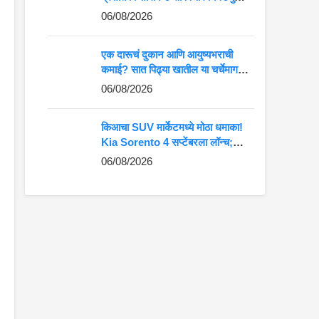
कमान?
06/08/2026
एक दारूचं दुकान आणि आयुष्यभराची
कमाई? सात पिढ्या खातील या चर्चेमागचं
खरं गणित जाणून घ्या
06/08/2026
किआचा SUV मार्केटमध्ये मोठा धमाका!
Kia Sorento 4 सप्टेंबरला लॉन्च;
Fortuner-Kodiaq ला देणार थेट
06/08/2026
टक्कर