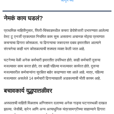
जाणून घ्या
नेमकं काय घडलं?
प्राथमिक माहितीनुसार, पिंपरी-चिंचवडमधील कचरा डेपोशेजारी उभारण्यात आलेल्या
वेस्ट टू एनर्जी प्रकल्पात नियमित काम सुरू असताना अचानक मोठ्या प्रमाणात
कचऱ्याचा ढिगारा कोसळला. या ढिगाऱ्याचा जबरदस्त दबाव इमारतीवर आल्याने
संरचनेचा काही भाग कोसळल्याची शक्यता व्यक्त केली जात आहे.
घटनेच्या वेळी अनेक कर्मचारी इमारतीत उपस्थित होते. काही कर्मचारी दुसऱ्या
मजल्यावर काम करत होते, तर काही पहिल्या मजल्यावर कार्यरत होते. दुसऱ्या
मजल्यावरील कर्मचाऱ्यांना सुरक्षित बाहेर काढण्यात यश आले आहे. मात्र, पहिल्या
मजल्यावर असलेले 14 कर्मचारी ढिगाऱ्याखाली अडकल्याची भीती कायम आहे.
बचावकार्य युद्धपातळीवर
अपघाताची माहिती मिळताच अग्निशमन दलाच्या अनेक गाड्या घटनास्थळी दाखल
झाल्या. जेसीबी, क्रेन आणि अन्य अत्याधुनिक यंत्रसामग्रीच्या साहाय्याने ढिगारा