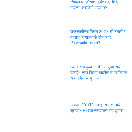
सिब्बलांचा जोरदार युक्तिवाद; शिंदे
गटाच्या अडचणी वाढणार?
राष्ट्रवादीच्या मिशन 2027 ची तयारी?
प्रशांत किशोरांकडे सोपवणार
निवडणुकीची कमान?
एक दारूचं दुकान आणि आयुष्यभराची
कमाई? सात पिढ्या खातील या चर्चेमागचं
खरं गणित जाणून घ्या
अवघ्या 30 मिनिटांत इमरान खानांची
सुटका? PTIचा सरकारला थेट इशारा