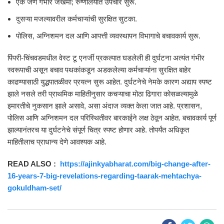
एक जण गंभीर जखमी; रुग्णालयात उपचार सुरू.
दुसऱ्या मजल्यावरील कर्मचाऱ्यांची सुरक्षित सुटका.
पोलिस, अग्निशमन दल आणि आपत्ती व्यवस्थापन विभागाचे बचावकार्य सुरू.
पिंपरी-चिंचवडमधील वेस्ट टू एनर्जी प्रकल्पात घडलेली ही दुर्घटना अत्यंत गंभीर
स्वरूपाची असून बचाव पथकांकडून अडकलेल्या कर्मचाऱ्यांना सुरक्षित बाहेर
काढण्यासाठी युद्धपातळीवर प्रयत्न सुरू आहेत. दुर्घटनेचे नेमके कारण अद्याप स्पष्ट
झाले नसले तरी प्राथमिक माहितीनुसार कचऱ्याचा मोठा ढिगारा कोसळल्यामुळे
इमारतीचे नुकसान झाले असावे, असा अंदाज व्यक्त केला जात आहे. प्रशासन,
पोलिस आणि अग्निशमन दल परिस्थितीवर बारकाईने लक्ष ठेवून आहेत. बचावकार्य पूर्ण
झाल्यानंतरच या दुर्घटनेचे संपूर्ण चित्र स्पष्ट होणार आहे. तोपर्यंत अधिकृत
माहितीलाच प्राधान्य देणे आवश्यक आहे.
READ ALSO :
https://ajinkyabharat.com/big-change-after-
16-years-7-big-revelations-regarding-taarak-mehtachya-
gokuldham-set/