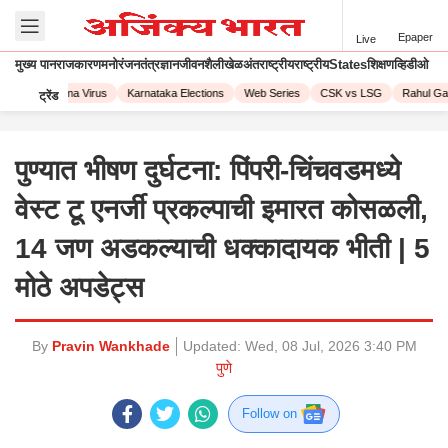
Epaper
Live
मुख्य पान
राजकारण
मनोरंजन
तंत्रज्ञान
जीवनशैली
खेळ
अंतराष्ट्रीय
राष्ट्रीय
States
शिक्षण
व्हिडीओ
023
Corona Virus
Karnataka Elections
Web Series
CSK vs LSG
Rahul Gand
ट्रेंड
पुण्यात भीषण दुर्घटना: पिंपरी-चिंचवडमध्ये
वेस्ट टू एनर्जी प्रकल्पाची इमारत कोसळली,
14 जण अडकल्याची धक्कादायक भीती | 5
मोठे अपडेट्स
By
Pravin Wankhade
Updated:
Wed, 08 Jul, 2026 3:40 PM
पुणे
Follow on