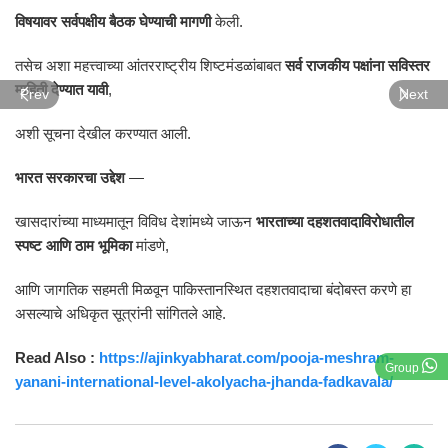
विषयावर सर्वपक्षीय बैठक घेण्याची मागणी
केली.
तसेच अशा महत्त्वाच्या आंतरराष्ट्रीय शिष्टमंडळांबाबत
सर्व राजकीय पक्षांना सविस्तर
माहिती देण्यात यावी
,
Prev
Next
अशी सूचना देखील करण्यात आली.
भारत सरकारचा उद्देश
—
खासदारांच्या माध्यमातून विविध देशांमध्ये जाऊन
भारताच्या दहशतवादाविरोधातील
स्पष्ट आणि ठाम भूमिका
मांडणे,
आणि जागतिक सहमती मिळवून पाकिस्तानस्थित दहशतवादाचा बंदोबस्त करणे हा
असल्याचे अधिकृत सूत्रांनी सांगितले आहे.
Read Also :
https://ajinkyabharat.com/pooja-meshram-
Group
yanani-international-level-akolyacha-jhanda-fadkavala/