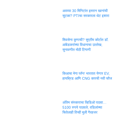
अवघ्या 30 मिनिटांत इमरान खानांची
सुटका? PTIचा सरकारला थेट इशारा
शिवसेना कुणाची? सुप्रीम कोर्टात डॉ.
आंबेडकरांच्या विधानाचा उल्लेख;
सुनावणीत मोठी टिप्पणी
किआचा मेगा प्लॅन! भारतात येणार EV,
हायब्रिड आणि CNG कारची नवी फौज
अंतिम संस्काराचा व्हिडिओ पाठवा…
5100 रुपये पाठवले; वडिलांच्या
चितेलाही तिन्ही मुली गैरहजर