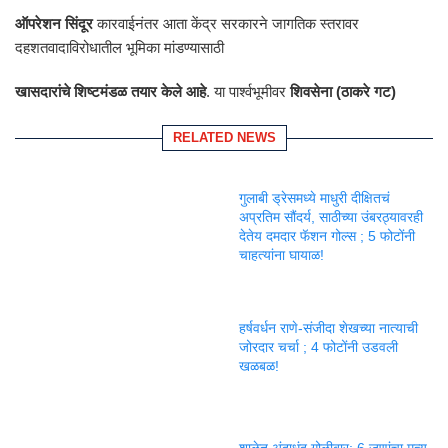
ऑपरेशन सिंदूर
कारवाईनंतर आता केंद्र सरकारने जागतिक स्तरावर
दहशतवादाविरोधातील भूमिका मांडण्यासाठी
खासदारांचे शिष्टमंडळ तयार केले आहे
. या पार्श्वभूमीवर
शिवसेना (ठाकरे गट)
RELATED NEWS
गुलाबी ड्रेसमध्ये माधुरी दीक्षितचं
अप्रतिम सौंदर्य, साठीच्या उंबरठ्यावरही
देतेय दमदार फॅशन गोल्स ; 5 फोटोंनी
चाहत्यांना घायाळ!
हर्षवर्धन राणे-संजीदा शेखच्या नात्याची
जोरदार चर्चा ; 4 फोटोंनी उडवली
खळबळ!
शाळेत अंदाधुंद गोळीबार; 6 जणांचा मृत्यू,