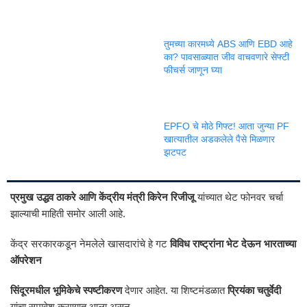
तुमच्या कारमध्ये ABS आणि EBD आहे
का? पावसाळ्यात जीव वाचवणारे सेफ्टी
फीचर्स जाणून घ्या
EPFO चे मोठे गिफ्ट! आता जुन्या PF
खात्यातील अडकलेले पैसे मिळणार
झटपट
प्रमुख उद्धव ठाकरे आणि केंद्रीय मंत्री किरेन रिजीजू
यांच्यात थेट फोनवर चर्चा
झाल्याची माहिती समोर आली आहे.
केंद्र सरकारकडून नेमलेले खासदारांचे हे गट
विविध राष्ट्रांना भेट देऊन भारताच्या
ऑपरेशन
सिंदूरमधील भूमिकेचे स्पष्टीकरण
देणार आहेत. या शिष्टमंडळात
प्रियंका चतुर्वेदी
यांचा समावेश करण्यात आला असून,