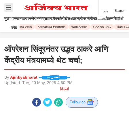
Epaper
Live
मुख्य पान
राजकारण
मनोरंजन
तंत्रज्ञान
जीवनशैली
खेळ
अंतराष्ट्रीय
राष्ट्रीय
States
शिक्षण
व्हिडीओ
2023
Corona Virus
Karnataka Elections
Web Series
CSK vs LSG
Rahul Gan
ट्रेंड
ऑपरेशन सिंदूरनंतर उद्धव ठाकरे आणि
केंद्रीय मंत्र्यामध्ये थेट चर्चा;
By
Ajinkyabharat
Updated:
Tue, 20 May, 2025 4:50 PM
दिल्ली
Follow on