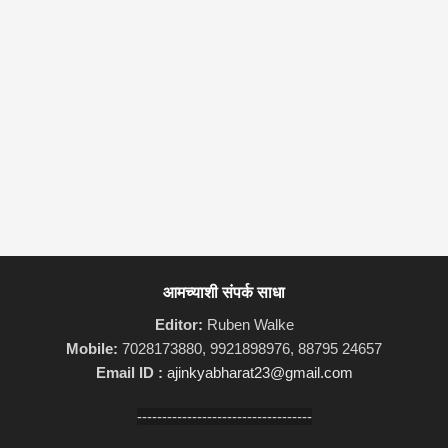
आमच्याशी संपर्क साधा
Editor:
Ruben Walke
Mobile:
7028173880, 9921898976, 88795 24657
Email ID :
ajinkyabharat23@gmail.com
-----------------------------------