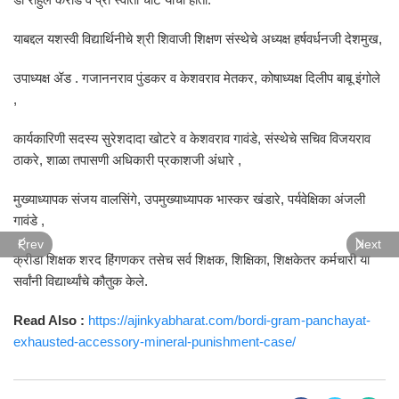
याबद्दल यशस्वी विद्यार्थिनीचे श्री शिवाजी शिक्षण संस्थेचे अध्यक्ष हर्षवर्धनजी देशमुख,
उपाध्यक्ष ॲड . गजाननराव पुंडकर व केशवराव मेतकर, कोषाध्यक्ष दिलीप बाबू इंगोले
,
कार्यकारिणी सदस्य सुरेशदादा खोटरे व केशवराव गावंडे, संस्थेचे सचिव विजयराव
ठाकरे, शाळा तपासणी अधिकारी प्रकाशजी अंधारे ,
मुख्याध्यापक संजय वालसिंगे, उपमुख्याध्यापक भास्कर खंडारे, पर्यवेक्षिका अंजली
गावंडे ,
Prev
Next
क्रीडा शिक्षक शरद हिंगणकर तसेच सर्व शिक्षक, शिक्षिका, शिक्षकेतर कर्मचारी या
सर्वांनी विद्यार्थ्यांचे कौतुक केले.
Read Also :
https://ajinkyabharat.com/bordi-gram-panchayat-
exhausted-accessory-mineral-punishment-case/