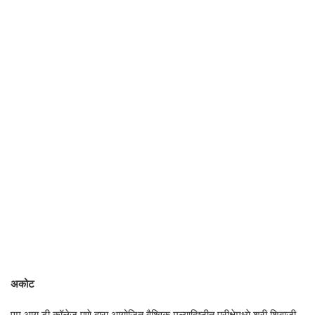
अकोट
एम.आय.टी.कॉलेज पुणे द्वारा आयोजित वैश्विक मूल्यादिष्ठीत परीक्षेमध्ये श्री शिवाजी