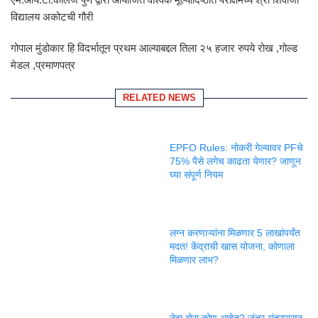
विद्यालय अकोटची गौरी
गोपाल मुंडोकार हि विदर्भातून प्रथम आल्याबद्दल तिला २५ हजार रुपये रोख ,गोल्ड
मेडल ,प्रमाणपत्र
RELATED NEWS
EPFO Rules: नोकरी गेल्यावर PFचे
75% पैसे लगेच काढता येणार? जाणून
घ्या संपूर्ण नियम
लग्न करणाऱ्यांना मिळणार 5 लाखांपर्यंत
मदत! केंद्राची खास योजना, कोणाला
मिळणार लाभ?
नेहा बोरा कोण आहेत? जंतर-मंतरपासून