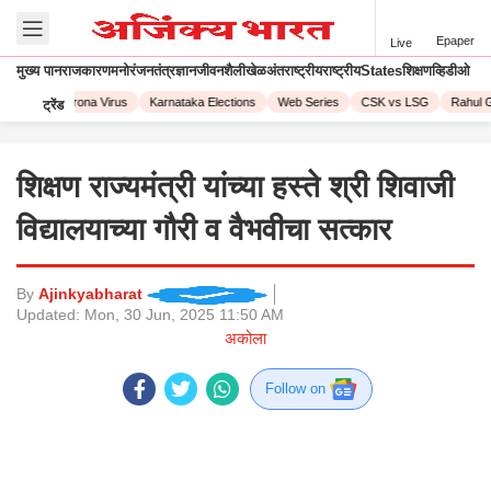
Epaper
Live
मुख्य पान
राजकारण
मनोरंजन
तंत्रज्ञान
जीवनशैली
खेळ
अंतराष्ट्रीय
राष्ट्रीय
States
शिक्षण
व्हिडीओ
 2023
Corona Virus
Karnataka Elections
Web Series
CSK vs LSG
Rahul G
ट्रेंड
शिक्षण राज्यमंत्री यांच्या हस्ते श्री शिवाजी
विद्यालयाच्या गौरी व वैभवीचा सत्कार
By
Ajinkyabharat
Updated:
Mon, 30 Jun, 2025 11:50 AM
अकोला
Follow on