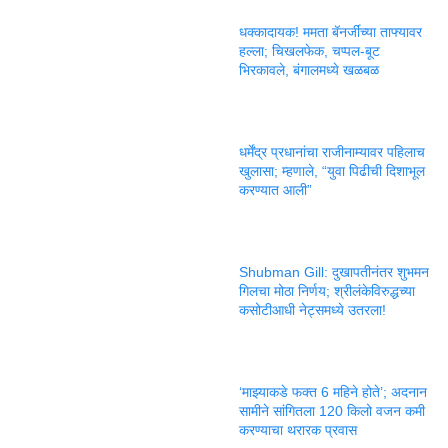
धक्कादायक! ममता बॅनर्जींच्या ताफ्यावर
हल्ला; चिखलफेक, चप्पल-बूट
भिरकावले, बंगालमध्ये खळबळ
धर्मेंद्र प्रधानांचा राजीनाम्यावर पहिलाच
खुलासा; म्हणाले, “युवा पिढीची दिशाभूल
करण्यात आली”
Shubman Gill: दुखापतीनंतर शुभमन
गिलचा मोठा निर्णय; श्रीलंकेविरुद्धच्या
कसोटीआधी नेट्समध्ये उतरला!
‘माझ्याकडे फक्त 6 महिने होते’; अदनान
सामीने सांगितला 120 किलो वजन कमी
करण्याचा थरारक प्रवास