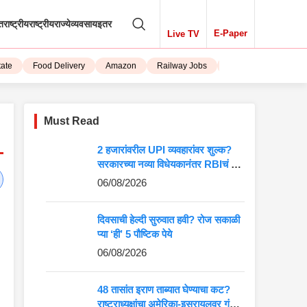
तराष्ट्रीय
राष्ट्रीय
राज्ये
व्यवसाय
इतर
E-Paper
Live TV
Food Delivery
Amazon
Railway Jobs
iPhone 15
Must Read
2 हजारांवरील UPI व्यवहारांवर शुल्क?
सरकारच्या नव्या विधेयकानंतर RBIचं मोठं
वक्तव्य
06/08/2026
दिवसाची हेल्दी सुरुवात हवी? रोज सकाळी
प्या ‘ही’ 5 पौष्टिक पेये
06/08/2026
48 तासांत इराण ताब्यात घेण्याचा कट?
राष्ट्राध्यक्षांचा अमेरिका-इस्रायलवर गंभीर