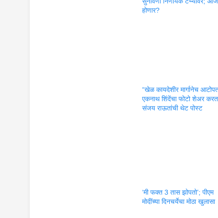
सुनावणी निर्णायक टप्प्यावर; आ
होणार?
“खेळ कायदेशीर मार्गानेच आटोप
एकनाथ शिंदेंचा फोटो शेअर कर
संजय राऊतांची थेट पोस्ट
‘मी फक्त 3 तास झोपतो’; पीएम
मोदींच्या दिनचर्येचा मोठा खुलासा