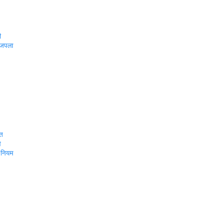
ी
भाजपला
्त
े
ण नियम