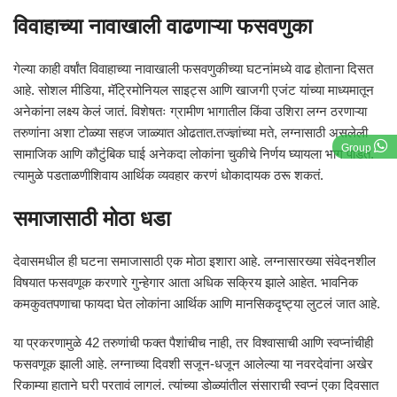
विवाहाच्या नावाखाली वाढणाऱ्या फसवणुका
गेल्या काही वर्षांत विवाहाच्या नावाखाली फसवणुकीच्या घटनांमध्ये वाढ होताना दिसत
आहे. सोशल मीडिया, मॅट्रिमोनियल साइट्स आणि खाजगी एजंट यांच्या माध्यमातून
अनेकांना लक्ष्य केलं जातं. विशेषतः ग्रामीण भागातील किंवा उशिरा लग्न ठरणाऱ्या
तरुणांना अशा टोळ्या सहज जाळ्यात ओढतात.तज्ज्ञांच्या मते, लग्नासाठी असलेली
Group
सामाजिक आणि कौटुंबिक घाई अनेकदा लोकांना चुकीचे निर्णय घ्यायला भाग पाडते.
त्यामुळे पडताळणीशिवाय आर्थिक व्यवहार करणं धोकादायक ठरू शकतं.
समाजासाठी मोठा धडा
देवासमधील ही घटना समाजासाठी एक मोठा इशारा आहे. लग्नासारख्या संवेदनशील
विषयात फसवणूक करणारे गुन्हेगार आता अधिक सक्रिय झाले आहेत. भावनिक
कमकुवतपणाचा फायदा घेत लोकांना आर्थिक आणि मानसिकदृष्ट्या लुटलं जात आहे.
या प्रकरणामुळे 42 तरुणांची फक्त पैशांचीच नाही, तर विश्वासाची आणि स्वप्नांचीही
फसवणूक झाली आहे. लग्नाच्या दिवशी सजून-धजून आलेल्या या नवरदेवांना अखेर
रिकाम्या हाताने घरी परतावं लागलं. त्यांच्या डोळ्यांतील संसाराची स्वप्नं एका दिवसात