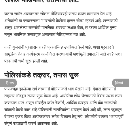
घटना समोर आल्यानंतर सोशल मीडियावरही संताप व्यक्त करण्यात येत आहे.
अनेकांनी या प्रकरणाला “भावनांशी केलेला क्रूर खेळ” म्हटलं आहे. लग्नासाठी
आतुर असलेल्या तरुणांची मानसिक अवस्था लक्षात घेता, हा फक्त आर्थिक गुन्हा
नसून भावनिक फसवणूक असल्याचं नेटिझन्सचं मत आहे.
काही युजर्सनी प्रशासनावरही प्रश्नचिन्ह उपस्थित केलं आहे. अशा प्रकारचे
सामूहिक विवाह कार्यक्रम आयोजित करणाऱ्यांची पार्श्वभूमी तपासली जाते का? अशा
प्रश्नांची चर्चा सुरू झाली आहे.
पोलिसांकडे तक्रार, तपास सुरू
Prev
Next
फसवणूक झालेल्या सर्व तरुणांनी पोलिसांकडे धाव घेतली आहे. देवास पोलिसांनी
तक्रार नोंदवून तपास सुरू केला आहे. आरोपीचा शोध घेण्यासाठी विशेष पथक तयार
करण्यात आलं असून मोबाईल कॉल रेकॉर्ड, आर्थिक व्यवहार आणि बँक खात्यांची
चौकशी केली जात आहे.पोलिसांनी नागरिकांना आवाहन केलं आहे की, लग्न जुळवून
देणाऱ्या एजंट किंवा आयोजकांवर लगेच विश्वास ठेवू नये. कोणतीही रक्कम भरण्यापूर्वी
संपूर्ण पडताळणी करणं आवश्यक आहे.