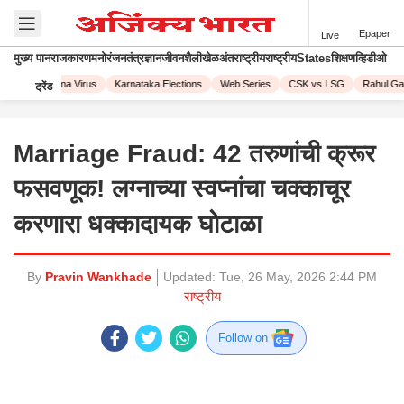
Epaper
Live
मुख्य पान
राजकारण
मनोरंजन
तंत्रज्ञान
जीवनशैली
खेळ
अंतराष्ट्रीय
राष्ट्रीय
States
शिक्षण
व्हिडीओ
023
Corona Virus
Karnataka Elections
Web Series
CSK vs LSG
Rahul Gan
ट्रेंड
Marriage Fraud: 42 तरुणांची क्रूर
फसवणूक! लग्नाच्या स्वप्नांचा चक्काचूर
करणारा धक्कादायक घोटाळा
By
Pravin Wankhade
Updated:
Tue, 26 May, 2026 2:44 PM
राष्ट्रीय
Follow on