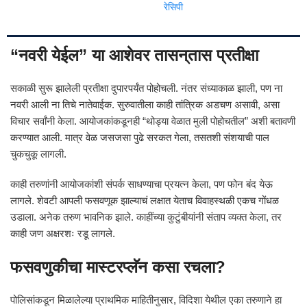
रेसिपी
“नवरी येईल” या आशेवर तासन्‌तास प्रतीक्षा
सकाळी सुरू झालेली प्रतीक्षा दुपारपर्यंत पोहोचली. नंतर संध्याकाळ झाली, पण ना
नवरी आली ना तिचे नातेवाईक. सुरुवातीला काही तांत्रिक अडचण असावी, असा
विचार सर्वांनी केला. आयोजकांकडूनही “थोड्या वेळात मुली पोहोचतील” अशी बतावणी
करण्यात आली. मात्र वेळ जसजसा पुढे सरकत गेला, तसतशी संशयाची पाल
चुकचुकू लागली.
काही तरुणांनी आयोजकांशी संपर्क साधण्याचा प्रयत्न केला, पण फोन बंद येऊ
लागले. शेवटी आपली फसवणूक झाल्याचं लक्षात येताच विवाहस्थळी एकच गोंधळ
उडाला. अनेक तरुण भावनिक झाले. काहींच्या कुटुंबीयांनी संताप व्यक्त केला, तर
काही जण अक्षरशः रडू लागले.
फसवणुकीचा मास्टरप्लॅन कसा रचला?
पोलिसांकडून मिळालेल्या प्राथमिक माहितीनुसार, विदिशा येथील एका तरुणाने हा