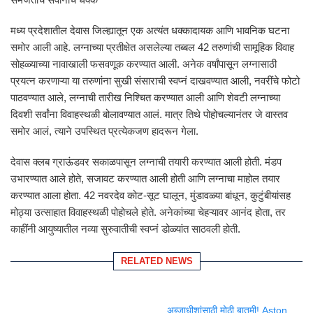
मध्य प्रदेशातील देवास जिल्ह्यातून एक अत्यंत धक्कादायक आणि भावनिक घटना
समोर आली आहे. लग्नाच्या प्रतीक्षेत असलेल्या तब्बल 42 तरुणांची सामूहिक विवाह
सोहळ्याच्या नावाखाली फसवणूक करण्यात आली. अनेक वर्षांपासून लग्नासाठी
प्रयत्न करणाऱ्या या तरुणांना सुखी संसाराची स्वप्नं दाखवण्यात आली, नवरींचे फोटो
पाठवण्यात आले, लग्नाची तारीख निश्चित करण्यात आली आणि शेवटी लग्नाच्या
दिवशी सर्वांना विवाहस्थळी बोलावण्यात आलं. मात्र तिथे पोहोचल्यानंतर जे वास्तव
समोर आलं, त्याने उपस्थित प्रत्येकजण हादरून गेला.
देवास क्लब ग्राऊंडवर सकाळपासून लग्नाची तयारी करण्यात आली होती. मंडप
उभारण्यात आले होते, सजावट करण्यात आली होती आणि लग्नाचा माहोल तयार
करण्यात आला होता. 42 नवरदेव कोट-सूट घालून, मुंडावळ्या बांधून, कुटुंबीयांसह
मोठ्या उत्साहात विवाहस्थळी पोहोचले होते. अनेकांच्या चेहऱ्यावर आनंद होता, तर
काहींनी आयुष्यातील नव्या सुरुवातीची स्वप्नं डोळ्यांत साठवली होती.
RELATED NEWS
अब्जाधीशांसाठी मोठी बातमी! Aston