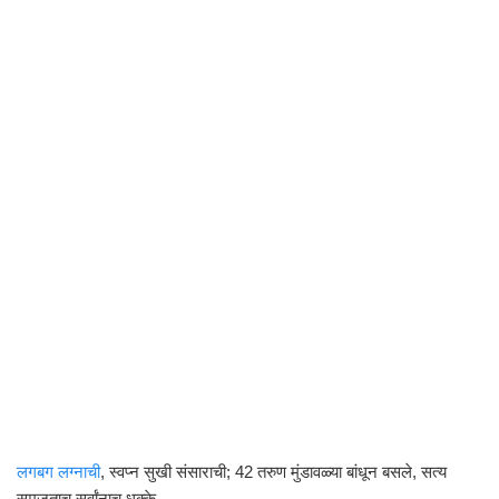
लगबग लग्नाची
, स्वप्न सुखी संसाराची; 42 तरुण मुंडावळ्या बांधून बसले, सत्य
समजताच सर्वांनाच धक्के