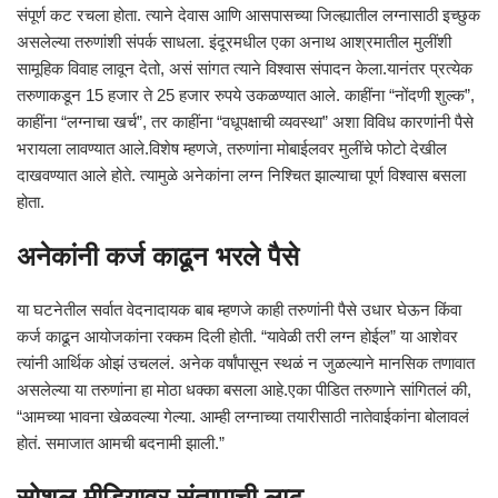
संपूर्ण कट रचला होता. त्याने देवास आणि आसपासच्या जिल्ह्यातील लग्नासाठी इच्छुक
असलेल्या तरुणांशी संपर्क साधला. इंदूरमधील एका अनाथ आश्रमातील मुलींशी
सामूहिक विवाह लावून देतो, असं सांगत त्याने विश्वास संपादन केला.यानंतर प्रत्येक
तरुणाकडून 15 हजार ते 25 हजार रुपये उकळण्यात आले. काहींना “नोंदणी शुल्क”,
काहींना “लग्नाचा खर्च”, तर काहींना “वधूपक्षाची व्यवस्था” अशा विविध कारणांनी पैसे
भरायला लावण्यात आले.विशेष म्हणजे, तरुणांना मोबाईलवर मुलींचे फोटो देखील
दाखवण्यात आले होते. त्यामुळे अनेकांना लग्न निश्चित झाल्याचा पूर्ण विश्वास बसला
होता.
अनेकांनी कर्ज काढून भरले पैसे
या घटनेतील सर्वात वेदनादायक बाब म्हणजे काही तरुणांनी पैसे उधार घेऊन किंवा
कर्ज काढून आयोजकांना रक्कम दिली होती. “यावेळी तरी लग्न होईल” या आशेवर
त्यांनी आर्थिक ओझं उचललं. अनेक वर्षांपासून स्थळं न जुळल्याने मानसिक तणावात
असलेल्या या तरुणांना हा मोठा धक्का बसला आहे.एका पीडित तरुणाने सांगितलं की,
“आमच्या भावना खेळवल्या गेल्या. आम्ही लग्नाच्या तयारीसाठी नातेवाईकांना बोलावलं
होतं. समाजात आमची बदनामी झाली.”
सोशल मीडियावर संतापाची लाट