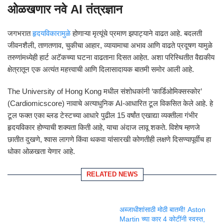
ओळखणार नवे AI तंत्रज्ञान
जगभरात
हृदयविकारामुळे
होणाऱ्या मृत्यूंचे प्रमाण झपाट्याने वाढत आहे. बदलती
जीवनशैली, ताणतणाव, चुकीचा आहार, व्यायामाचा अभाव आणि वाढते प्रदूषण यामुळे
तरुणांमध्येही हार्ट अटॅकच्या घटना वाढताना दिसत आहेत. अशा परिस्थितीत वैद्यकीय
क्षेत्रातून एक अत्यंत महत्त्वाची आणि दिलासादायक बातमी समोर आली आहे.
The University of Hong Kong
मधील संशोधकांनी ‘कार्डिओमिक्सस्कोर’
(Cardiomicscore) नावाचे अत्याधुनिक AI-आधारित टूल विकसित केले आहे. हे
टूल फक्त एका ब्लड टेस्टच्या आधारे पुढील 15 वर्षांत एखाद्या व्यक्तीला गंभीर
हृदयविकार होण्याची शक्यता किती आहे, याचा अंदाज लावू शकते. विशेष म्हणजे
छातीत दुखणे, श्वास लागणे किंवा थकवा यांसारखी कोणतीही लक्षणे दिसण्यापूर्वीच हा
धोका ओळखता येणार आहे.
RELATED NEWS
अब्जाधीशांसाठी मोठी बातमी! Aston
Martin च्या कार 4 कोटींनी स्वस्त,