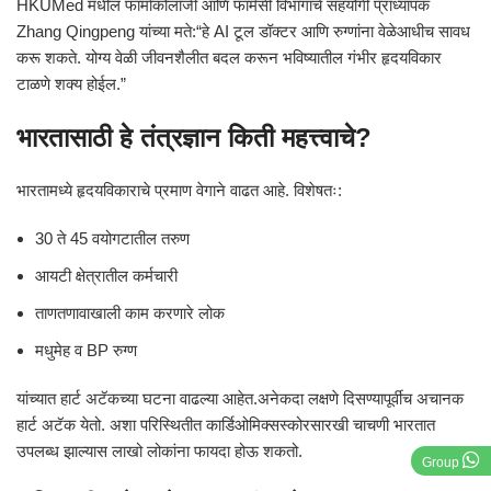
HKUMed मधील फार्माकोलॉजी आणि फार्मसी विभागाचे सहयोगी प्राध्यापक
Zhang Qingpeng
यांच्या मते:“हे AI टूल डॉक्टर आणि रुग्णांना वेळेआधीच सावध
करू शकते. योग्य वेळी जीवनशैलीत बदल करून भविष्यातील गंभीर हृदयविकार
टाळणे शक्य होईल.”
भारतासाठी हे तंत्रज्ञान किती महत्त्वाचे?
भारतामध्ये हृदयविकाराचे प्रमाण वेगाने वाढत आहे. विशेषतः:
30 ते 45 वयोगटातील तरुण
आयटी क्षेत्रातील कर्मचारी
ताणतणावाखाली काम करणारे लोक
मधुमेह व BP रुग्ण
यांच्यात हार्ट अटॅकच्या घटना वाढल्या आहेत.अनेकदा लक्षणे दिसण्यापूर्वीच अचानक
हार्ट अटॅक येतो. अशा परिस्थितीत कार्डिओमिक्सस्कोरसारखी चाचणी भारतात
उपलब्ध झाल्यास लाखो लोकांना फायदा होऊ शकतो.
Group