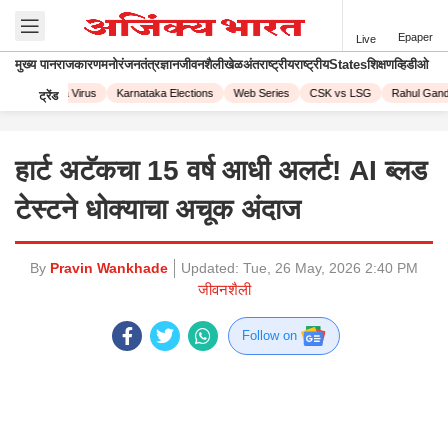
Epaper
Live
मुख्य पान
राजकारण
मनोरंजन
तंत्रज्ञान
जीवनशैली
खेळ
अंतराष्ट्रीय
राष्ट्रीय
States
शिक्षण
व्हिडीओ
Corona Virus
Karnataka Elections
Web Series
CSK vs LSG
Rahul Gandhi
ट्रेंड
हार्ट अटॅकचा 15 वर्ष आधी अलर्ट! AI ब्लड
टेस्टने धोक्याचा अचूक अंदाज
By
Pravin Wankhade
Updated:
Tue, 26 May, 2026 2:40 PM
जीवनशैली
Follow on