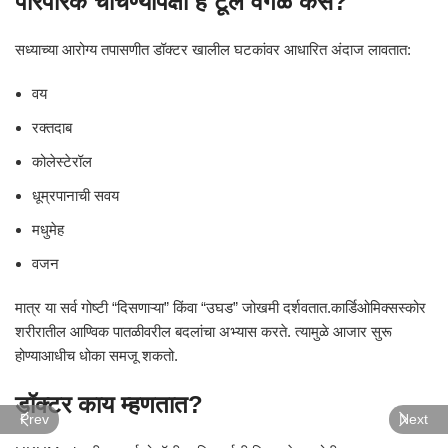
पारंपरिक चाचण्यांपेक्षा हे टूल वेगळं कसं?
सध्याच्या आरोग्य तपासणीत डॉक्टर खालील घटकांवर आधारित अंदाज लावतात:
वय
रक्तदाब
कोलेस्टेरॉल
धूम्रपानाची सवय
मधुमेह
वजन
मात्र या सर्व गोष्टी “दिसणाऱ्या” किंवा “उघड” जोखमी दर्शवतात.कार्डिओमिक्सस्कोर
शरीरातील आण्विक पातळीवरील बदलांचा अभ्यास करते. त्यामुळे आजार सुरू
होण्याआधीच धोका समजू शकतो.
डॉक्टर काय म्हणतात?
Prev
Next