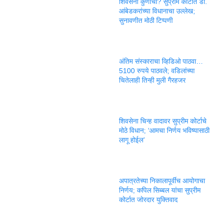
शिवसेना कुणाची? सुप्रीम कोर्टात डॉ.
आंबेडकरांच्या विधानाचा उल्लेख;
सुनावणीत मोठी टिप्पणी
अंतिम संस्काराचा व्हिडिओ पाठवा…
5100 रुपये पाठवले; वडिलांच्या
चितेलाही तिन्ही मुली गैरहजर
शिवसेना चिन्ह वादावर सुप्रीम कोर्टाचे
मोठे विधान; ‘आमचा निर्णय भविष्यासाठी
लागू होईल’
अपात्रतेच्या निकालापूर्वीच आयोगाचा
निर्णय; कपिल सिब्बल यांचा सुप्रीम
कोर्टात जोरदार युक्तिवाद