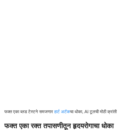
फक्त एका ब्लड टेस्टने समजणार
हार्ट अटॅक
चा धोका, AI टूलची मोठी क्रांती
फक्त एका रक्त तपासणीतून हृदयरोगाचा धोका