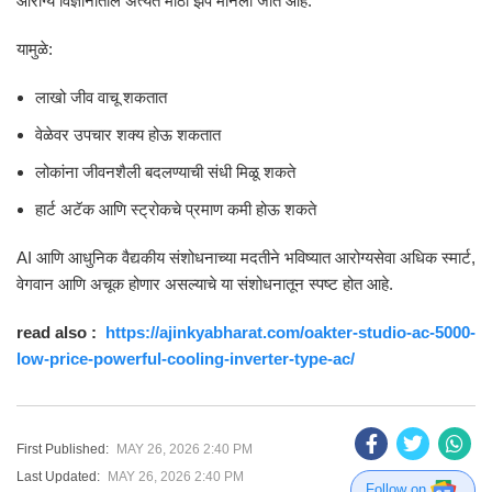
आरोग्य विज्ञानातील अत्यंत मोठी झेप मानली जात आहे.
यामुळे:
लाखो जीव वाचू शकतात
वेळेवर उपचार शक्य होऊ शकतात
लोकांना जीवनशैली बदलण्याची संधी मिळू शकते
हार्ट अटॅक आणि स्ट्रोकचे प्रमाण कमी होऊ शकते
AI आणि आधुनिक वैद्यकीय संशोधनाच्या मदतीने भविष्यात आरोग्यसेवा अधिक स्मार्ट,
वेगवान आणि अचूक होणार असल्याचे या संशोधनातून स्पष्ट होत आहे.
read also :
https://ajinkyabharat.com/oakter-studio-ac-5000-
low-price-powerful-cooling-inverter-type-ac/
First Published:
MAY 26, 2026 2:40 PM
Last Updated:
MAY 26, 2026 2:40 PM
Follow on