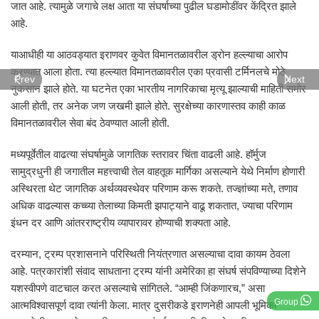
जात आहे. त्यामुळे जगाचे लक्ष आता या संघर्षाच्या पुढील घडामोडींवर केंद्रित झाले
आहे.
याआधीही या आठवड्यात इराणवर कुवेत विमानतळावरील ड्रोन हल्ल्याचा आरोप
करण्यात आला होता. त्या हल्ल्यात विमानतळावरील एका प्रवासी टर्मिनलचे मोठे
Prev
Next
नुकसान झाले होते. या घटनेत एका भारतीय नागरिकाचा मृत्यू झाल्याची माहिती समोर
आली होती, तर अनेक जण जखमी झाले होते. सुरक्षेच्या कारणास्तव काही काळ
विमानतळावरील सेवा बंद ठेवण्यात आली होती.
मध्यपूर्वेतील वाढत्या संघर्षामुळे जागतिक स्तरावर चिंता वाढली आहे. हॉर्मुज
सामुद्रधुनी ही जगातील महत्त्वाची तेल वाहतूक मार्गिका असल्याने येथे निर्माण होणारी
अस्थिरता थेट जागतिक अर्थव्यवस्थेवर परिणाम करू शकते. तज्ज्ञांच्या मते, तणाव
अधिक वाढल्यास कच्च्या तेलाच्या किमती झपाट्याने वाढू शकतात, ज्याचा परिणाम
इंधन दर आणि आंतरराष्ट्रीय व्यापारावर होण्याची शक्यता आहे.
दरम्यान, ट्रम्प प्रशासनाने परिस्थिती नियंत्रणात असल्याचा दावा कायम ठेवला
आहे. पत्रकारांशी संवाद साधताना ट्रम्प यांनी अमेरिका हा संघर्ष संपविण्याच्या दिशेने
यशस्वीपणे वाटचाल करत असल्याचे सांगितले. “आम्ही जिंकणारच,” असा
Group
आत्मविश्वासपूर्ण दावा त्यांनी केला. मात्र दुसरीकडे इराणनेही आपली भूमिका