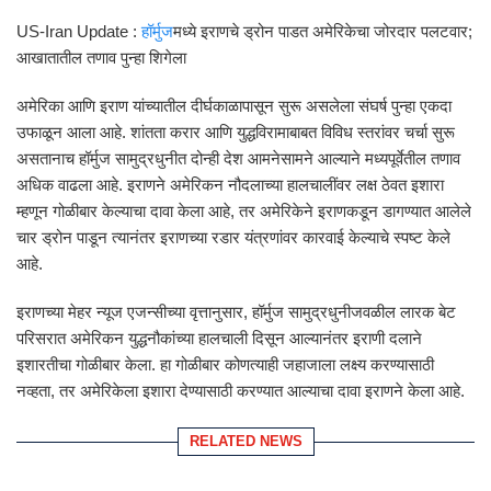
US-Iran Update :
हॉर्मुज
मध्ये इराणचे ड्रोन पाडत अमेरिकेचा जोरदार पलटवार;
आखातातील तणाव पुन्हा शिगेला
अमेरिका आणि इराण यांच्यातील दीर्घकाळापासून सुरू असलेला संघर्ष पुन्हा एकदा
उफाळून आला आहे. शांतता करार आणि युद्धविरामाबाबत विविध स्तरांवर चर्चा सुरू
असतानाच हॉर्मुज सामुद्रधुनीत दोन्ही देश आमनेसामने आल्याने मध्यपूर्वेतील तणाव
अधिक वाढला आहे. इराणने अमेरिकन नौदलाच्या हालचालींवर लक्ष ठेवत इशारा
म्हणून गोळीबार केल्याचा दावा केला आहे, तर अमेरिकेने इराणकडून डागण्यात आलेले
चार ड्रोन पाडून त्यानंतर इराणच्या रडार यंत्रणांवर कारवाई केल्याचे स्पष्ट केले
आहे.
इराणच्या मेहर न्यूज एजन्सीच्या वृत्तानुसार, हॉर्मुज सामुद्रधुनीजवळील लारक बेट
परिसरात अमेरिकन युद्धनौकांच्या हालचाली दिसून आल्यानंतर इराणी दलाने
इशारतीचा गोळीबार केला. हा गोळीबार कोणत्याही जहाजाला लक्ष्य करण्यासाठी
नव्हता, तर अमेरिकेला इशारा देण्यासाठी करण्यात आल्याचा दावा इराणने केला आहे.
RELATED NEWS