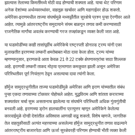
झाल्यास तेलाच्या किमतींमध्ये मोठी वाढ होण्याची शक्यता आहे. याचा थेट परिणाम
अनेक देशांच्या अर्थव्यवस्थांवर, वाहतूक खर्चावर आणि महागाईवर होऊ शकतो.
अमेरिका-इराणमधील ताज्या संघर्षामुळे मध्यपूर्वेतील सुरक्षेचे प्रश्न पुन्हा ऐरणीवर आले
आहेत. त्यामुळे आंतरराष्ट्रीय समुदायाने संयम बाळगून तणाव कमी करण्यासाठी
राजनैतिक मार्गांचा अवलंब करण्याची गरज तज्ज्ञांकडून व्यक्त केली जात आहे.
या घडामोडींच्या काही तासांपूर्वीच अमेरिकेचे राष्ट्रपती डोनाल्ड ट्रम्प यांनी एका
मुलाखतीत इराणच्या लष्करी क्षमतेबाबत मोठा दावा केला होता. ट्रम्प यांच्या
म्हणण्यानुसार, इराणकडे आता केवळ 21 ते 22 टक्के क्षेपणास्त्रांचा साठा शिल्लक
आहे. इराणची लष्करी ताकद मोठ्या प्रमाणात कमकुवत झाली असून अमेरिका
परिस्थितीवर पूर्ण नियंत्रण ठेवून असल्याचा दावा त्यांनी केला.
हॉर्मुज सामुद्रधुनीतील ताज्या घडामोडींमुळे अमेरिका आणि इराण यांच्यातील संबंध
पुन्हा एकदा तणावाच्या टोकावर पोहोचले आहेत. युद्धविराम आणि शांतता कराराच्या
शक्यतांवर चर्चा सुरू असतानाच झालेल्या या संघर्षाने परिस्थिती अधिक गुंतागुंतीची
बनवली आहे. इराणच्या ड्रोन हालचालींना प्रत्युत्तर म्हणून अमेरिकेने केलेल्या
कारवाईमुळे दोन्ही देशांतील अविश्वास आणखी वाढू शकतो. विशेष म्हणजे, जागतिक
तेल वाहतुकीसाठी अत्यंत महत्त्वाच्या असलेल्या हॉर्मुज सामुद्रधुनीत तणाव वाढल्याने
आंतरराष्ट्रीय बाजारपेठा आणि ऊर्जा सुरक्षेवरही परिणाम होण्याची भीती व्यक्त केली