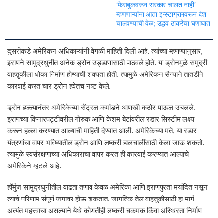
‘फेसबुकवरून सरकार चालत नाही’
म्हणणाऱ्यांना आता इन्स्टाग्रामवरून देश
चालवण्याची वेळ; उद्धव ठाकरेंचा घणाघात
दुसरीकडे अमेरिकन अधिकाऱ्यांनी वेगळी माहिती दिली आहे. त्यांच्या म्हणण्यानुसार,
इराणने सामुद्रधुनीत अनेक ड्रोन उड्डाणासाठी पाठवले होते. या ड्रोनमुळे समुद्री
वाहतुकीला धोका निर्माण होण्याची शक्यता होती. त्यामुळे अमेरिकन सैन्याने तातडीने
कारवाई करत चार ड्रोन हवेतच नष्ट केले.
ड्रोन हल्ल्यानंतर अमेरिकेच्या सेंट्रल कमांडने आणखी कठोर पाऊल उचलले.
इराणच्या किनारपट्टीवरील गोरुक आणि केशम बेटांवरील रडार सिस्टीम लक्ष्य
करून हल्ला करण्यात आल्याची माहिती देण्यात आली. अमेरिकेच्या मते, या रडार
यंत्रणांचा वापर भविष्यातील ड्रोन आणि लष्करी हालचालींसाठी केला जाऊ शकतो.
त्यामुळे स्वसंरक्षणाच्या अधिकाराचा वापर करत ही कारवाई करण्यात आल्याचे
अमेरिकेने म्हटले आहे.
हॉर्मुज सामुद्रधुनीतील वाढता तणाव केवळ अमेरिका आणि इराणपुरता मर्यादित नसून
त्याचे परिणाम संपूर्ण जगावर होऊ शकतात. जागतिक तेल वाहतुकीसाठी हा मार्ग
अत्यंत महत्त्वाचा असल्याने येथे कोणतीही लष्करी चकमक किंवा अस्थिरता निर्माण