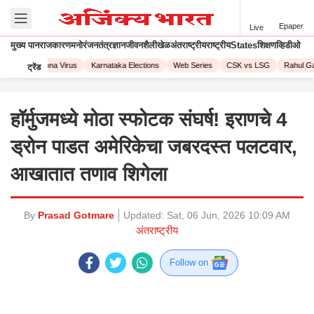
Epaper
Live
मुख्य पान
राजकारण
मनोरंजन
तंत्रज्ञान
जीवनशैली
खेळ
अंतराष्ट्रीय
राष्ट्रीय
States
शिक्षण
व्हिडीओ
2023
Corona Virus
Karnataka Elections
Web Series
CSK vs LSG
Rahul Gan
ट्रेंड
हॉर्मुजमध्ये मोठा स्फोटक संघर्ष! इराणचे 4
ड्रोन पाडत अमेरिकेचा जबरदस्त पलटवार,
आखातात तणाव शिगेला
By
Prasad Gotmare
Updated:
Sat, 06 Jun, 2026 10:09 AM
अंतराष्ट्रीय
Follow on