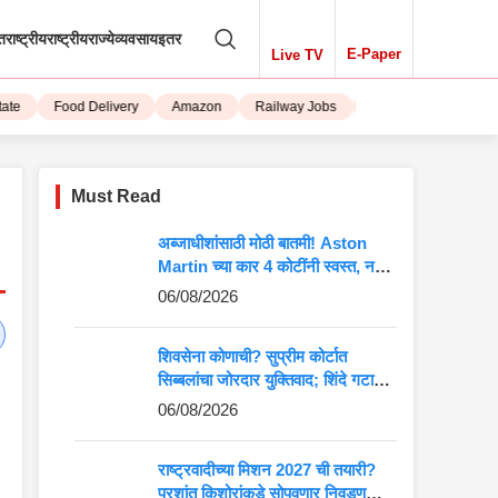
तराष्ट्रीय
राष्ट्रीय
राज्ये
व्यवसाय
इतर
E-Paper
Live TV
Food Delivery
Amazon
Railway Jobs
iPhone 15
Must Read
अब्जाधीशांसाठी मोठी बातमी! Aston
Martin च्या कार 4 कोटींनी स्वस्त, नवीन
किंमत पाहून बसेल धक्का
06/08/2026
शिवसेना कोणाची? सुप्रीम कोर्टात
सिब्बलांचा जोरदार युक्तिवाद; शिंदे गटाच्या
अडचणी वाढणार?
06/08/2026
राष्ट्रवादीच्या मिशन 2027 ची तयारी?
प्रशांत किशोरांकडे सोपवणार निवडणुकीची