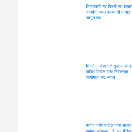
डिमार्टमध्ये ‘या’ दिवशी जा; हजार
रुपयांची बचत करण्याची भन्नाट 
जाणून घ्या
शिवसेना कोणाची? सुप्रीम कोर्टा
कपिल सिब्बल यांचा निवडणूक
आयोगाला थेट सवाल
मनोज जरांगे पाटील यांचा लक्ष्मण
हाकेंवर घणाघात; “ही कुठली पैद