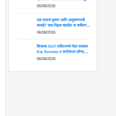
कमान?
06/08/2026
एक दारूचं दुकान आणि आयुष्यभराची
कमाई? सात पिढ्या खातील या चर्चेमागचं
खरं गणित जाणून घ्या
06/08/2026
किआचा SUV मार्केटमध्ये मोठा धमाका!
Kia Sorento 4 सप्टेंबरला लॉन्च;
Fortuner-Kodiaq ला देणार थेट
06/08/2026
टक्कर