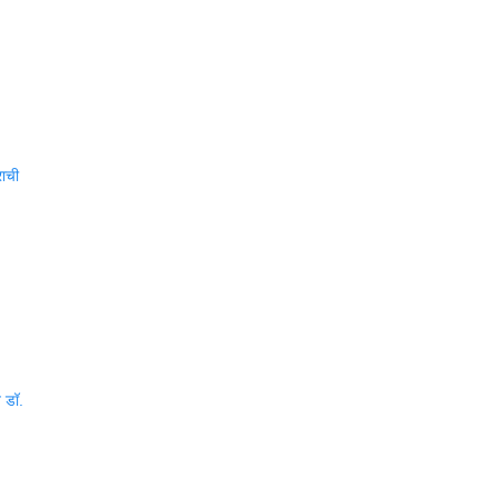
राची
त डॉ.