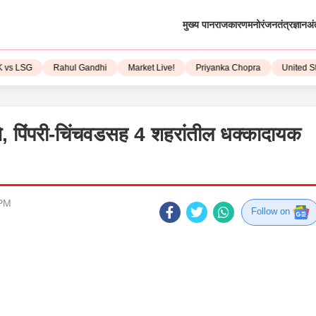
मुख्य पान
राजकारण
मनोरंजन
तंत्रज्ञान
अं
LSG
Rahul Gandhi
Market Live!
Priyanka Chopra
United State
ुणे, पिंपरी-चिंचवडसह 4 शहरांतील धक्कादायक
 PM
Follow on