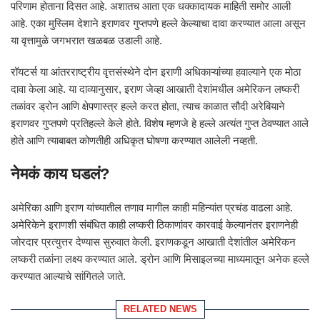
परिणाम होताना दिसत आहे. अशातच आता एक धक्कादायक माहिती समोर आली
आहे. एका मुस्लिम देशाने इराणवर गुप्तपणे हल्ले केल्याचा दावा करण्यात आला असून
या वृत्तामुळे जगभरात खळबळ उडाली आहे.
रॉयटर्स या आंतरराष्ट्रीय वृत्तसंस्थेने दोन इराणी अधिकाऱ्यांच्या हवाल्याने एक मोठा
दावा केला आहे. या दाव्यानुसार, इराण जेव्हा आखाती देशांमधील अमेरिकन लष्करी
तळांवर ड्रोन आणि क्षेपणास्त्र हल्ले करत होता, त्याच काळात सौदी अरेबियाने
इराणवर गुप्तपणे प्रतिहल्ले केले होते. विशेष म्हणजे हे हल्ले अत्यंत गुप्त ठेवण्यात आले
होते आणि त्याबाबत कोणतीही अधिकृत घोषणा करण्यात आलेली नव्हती.
नेमकं काय घडलं?
अमेरिका आणि इराण यांच्यातील तणाव मागील काही महिन्यांत प्रचंड वाढला आहे.
अमेरिकेने इराणशी संबंधित काही लष्करी ठिकाणांवर कारवाई केल्यानंतर इराणनेही
जोरदार प्रत्युत्तर देण्यास सुरुवात केली. इराणकडून आखाती देशांतील अमेरिकन
लष्करी तळांना लक्ष्य करण्यात आले. ड्रोन आणि मिसाइलच्या माध्यमातून अनेक हल्ले
करण्यात आल्याचे सांगितले जाते.
RELATED NEWS