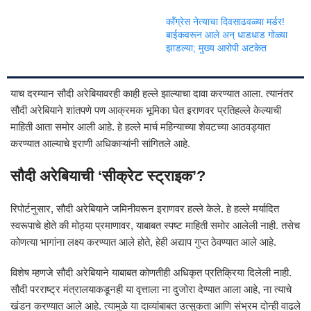
काँग्रेस नेत्याचा दिवसाढवळ्या मर्डर!
बाईकवरून आले अन् धाडधाड गोळ्या
झाडल्या; मुख्य आरोपी अटकेत
याच दरम्यान सौदी अरेबियावरही काही हल्ले झाल्याचा दावा करण्यात आला. त्यानंतर
सौदी अरेबियाने शांतपणे पण आक्रमक भूमिका घेत इराणवर प्रतिहल्ले केल्याची
माहिती आता समोर आली आहे. हे हल्ले मार्च महिन्याच्या शेवटच्या आठवड्यात
करण्यात आल्याचे इराणी अधिकाऱ्यांनी सांगितले आहे.
सौदी अरेबियाची ‘सीक्रेट स्ट्राइक’?
रिपोर्टनुसार, सौदी अरेबियाने जमिनीवरून इराणवर हल्ले केले. हे हल्ले मर्यादित
स्वरूपाचे होते की मोठ्या प्रमाणावर, याबाबत स्पष्ट माहिती समोर आलेली नाही. तसेच
कोणत्या भागांना लक्ष्य करण्यात आले होते, हेही अद्याप गुप्त ठेवण्यात आले आहे.
विशेष म्हणजे सौदी अरेबियाने याबाबत कोणतीही अधिकृत प्रतिक्रिया दिलेली नाही.
सौदी परराष्ट्र मंत्रालयाकडूनही या वृत्ताला ना दुजोरा देण्यात आला आहे, ना त्याचे
खंडन करण्यात आले आहे. त्यामुळे या दाव्यांबाबत उत्सुकता आणि संभ्रम दोन्ही वाढले