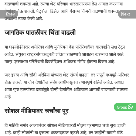
वाढण्याची शक्यता आहे. त्याचा थेट परिणाम भारतासारख्या तेल आयात करणाऱ्या
देशांवर होऊ शकतो. पेट्रोल, डिझेल आणि गॅसच्या किंमती वाढण्याची शक्यता
Prev
Next
तज्ज्ञांनी व्यक्त केली आहे.
जागतिक पातळीवर चिंता वाढली
या घडामोडींनंतर अमेरिका आणि युरोपियन देश परिस्थितीवर बारकाईने लक्ष ठेवून
आहेत. संयुक्त राष्ट्रसंघाकडूनही शांतता राखण्याचे आवाहन करण्यात आले आहे.
मात्र प्रत्यक्षात परिस्थिती दिवसेंदिवस अधिकच गंभीर होताना दिसत आहे.
जर इराण आणि सौदी अरेबिया यांच्यात थेट संघर्ष वाढला, तर संपूर्ण मध्यपूर्व अस्थिर
होऊ शकते. या दोन देशांतील संबंध आधीपासूनच तणावपूर्ण राहिले आहेत. अशात
आता गुप्त हल्ल्यांच्या दाव्यांमुळे दोन्ही देशांतील अविश्वास आणखी वाढण्याची शक्यता
आहे.
Group
सोशल मीडियावर चर्चांचा पूर
ही माहिती समोर आल्यानंतर सोशल मीडियावरही मोठ्या प्रमाणात चर्चा सुरू झाली
आहे. काही लोकांनी या वृत्ताला धक्कादायक म्हटले आहे, तर काहींनी यामागे मोठे