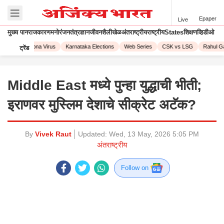
Epaper
Live
मुख्य पान
राजकारण
मनोरंजन
तंत्रज्ञान
जीवनशैली
खेळ
अंतराष्ट्रीय
राष्ट्रीय
States
शिक्षण
व्हिडीओ
2023
Corona Virus
Karnataka Elections
Web Series
CSK vs LSG
Rahul Ga
ट्रेंड
Middle East मध्ये पुन्हा युद्धाची भीती;
इराणवर मुस्लिम देशाचे सीक्रेट अटॅक?
By
Vivek Raut
Updated:
Wed, 13 May, 2026 5:05 PM
अंतराष्ट्रीय
Follow on