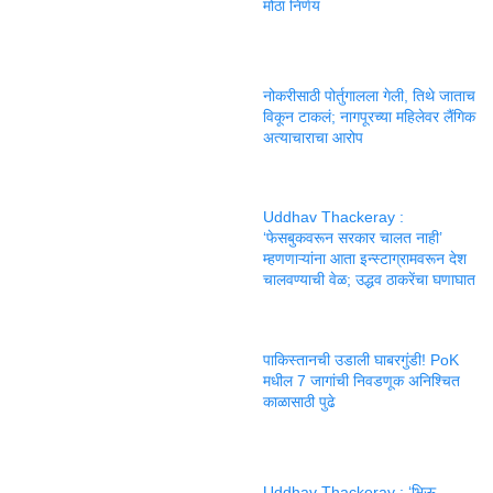
मोठा निर्णय
नोकरीसाठी पोर्तुगालला गेली, तिथे जाताच
विकून टाकलं; नागपूरच्या महिलेवर लैंगिक
अत्याचाराचा आरोप
Uddhav Thackeray :
‘फेसबुकवरून सरकार चालत नाही’
म्हणणाऱ्यांना आता इन्स्टाग्रामवरून देश
चालवण्याची वेळ; उद्धव ठाकरेंचा घणाघात
पाकिस्तानची उडाली घाबरगुंडी! PoK
मधील 7 जागांची निवडणूक अनिश्चित
काळासाठी पुढे
Uddhav Thackeray : ‘भिऊ