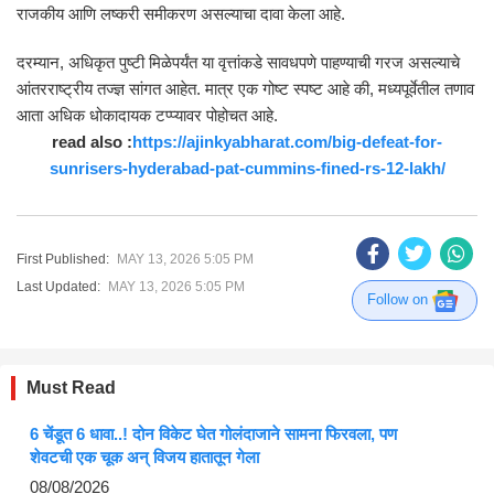
राजकीय आणि लष्करी समीकरण असल्याचा दावा केला आहे.
दरम्यान, अधिकृत पुष्टी मिळेपर्यंत या वृत्तांकडे सावधपणे पाहण्याची गरज असल्याचे
आंतरराष्ट्रीय तज्ज्ञ सांगत आहेत. मात्र एक गोष्ट स्पष्ट आहे की, मध्यपूर्वेतील तणाव
आता अधिक धोकादायक टप्प्यावर पोहोचत आहे.
read also :
https://ajinkyabharat.com/big-defeat-for-
sunrisers-hyderabad-pat-cummins-fined-rs-12-lakh/
First Published:
MAY 13, 2026 5:05 PM
Last Updated:
MAY 13, 2026 5:05 PM
Follow on
Must Read
6 चेंडूत 6 धावा..! दोन विकेट घेत गोलंदाजाने सामना फिरवला, पण
शेवटची एक चूक अन् विजय हातातून गेला
08/08/2026