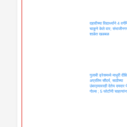
दहावीच्या विद्यार्थ्याने 4 वर्गम
चाकूने केले वार; संभाजीन
शाळेत खळबळ
गुलाबी ड्रेसमध्ये माधुरी दीक्
अप्रतिम सौंदर्य, साठीच्या
उंबरठ्यावरही देतेय दमदार
गोल्स ; 5 फोटोंनी चाहत्यां