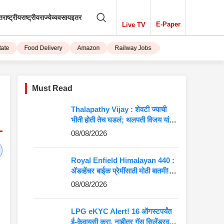
तराष्ट्रीय
राष्ट्रीय
राज्ये
व्यवसाय
इतर
E-Paper
Live TV
Food Delivery
Amazon
Railway Jobs
iPhone 15
Must Read
Thalapathy Vijay : शेवटी ज्याची
भीती होती तेच घडलं; थलपती विजय यांना
मोठा झटका, 37 खासदारांची दांडी!
08/08/2026
Royal Enfield Himalayan 440 :
ॲडव्हेंचर बाईक प्रेमींसाठी मोठी बातमी!
दमदार हिमालयन 440 लवकरच बाजारात
08/08/2026
LPG eKYC Alert! 16 ऑगस्टपर्यंत
ई-केवायसी करा, नाहीतर गॅस सिलेंडरवर