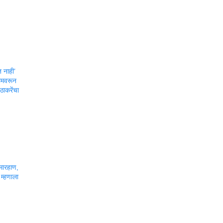
 नाही’
रामवरून
ठाकरेंचा
 मारहाण,
म्हणाला