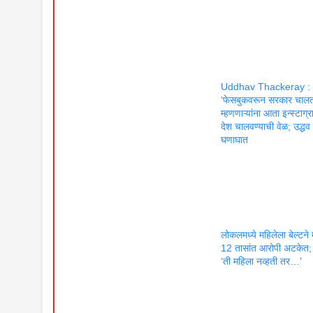
Uddhav Thackeray :
‘फेसबुकवरून सरकार चालत
म्हणणाऱ्यांना आता इन्स्टाग्
देश चालवण्याची वेळ; उद्धव 
घणाघात
लोकलमध्ये महिलेला बेल्टने
12 तासांत आरोपी अटकेत; 
‘ती महिला नव्हती तर…’