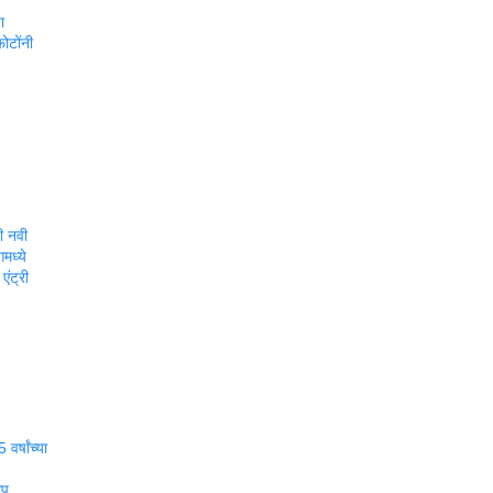
ा
फोटोंनी
ची नवी
मध्ये
एंट्री
वर्षांच्या
ोप