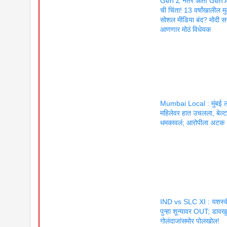
Gen Z नंतर आता Gen 
ची चिंता! 13 वर्षांखालील मु
सोशल मीडिया बंद? मोदी 
आणणार मोठं विधेयक
Mumbai Local : मुंबई ल
महिलेवर हात उचलला, बेल्
धमकावलं; आरोपीला अटक
IND vs SLC XI : यशस्वी
पुन्हा शून्यावर OUT; डावखुऱ
गोलंदाजांसमोर पोलखोल!