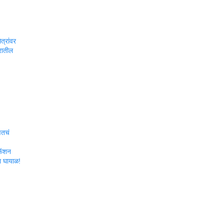
ित्रांवर
गरातील
षितचं
 फॅशन
ना घायाळ!