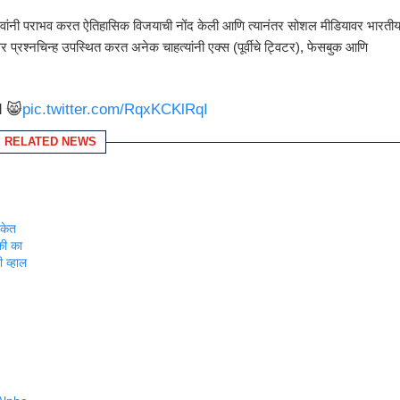
धावांनी पराभव करत ऐतिहासिक विजयाची नोंद केली आणि त्यानंतर सोशल मीडियावर भारती
र प्रश्नचिन्ह उपस्थित करत अनेक चाहत्यांनी एक्स (पूर्वीचे ट्विटर), फेसबुक आणि
d 😸
pic.twitter.com/RqxKCKlRqI
RELATED NEWS
केत
ाकी का
 व्हाल