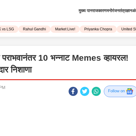
मुख्य पान
राजकारण
मनोरंजन
तंत्रज्ञान
अं
LSG
Rahul Gandhi
Market Live!
Priyanka Chopra
United State
ा पराभवानंतर 10 भन्नाट Memes व्हायरल!
रदार निशाणा
 PM
Follow on