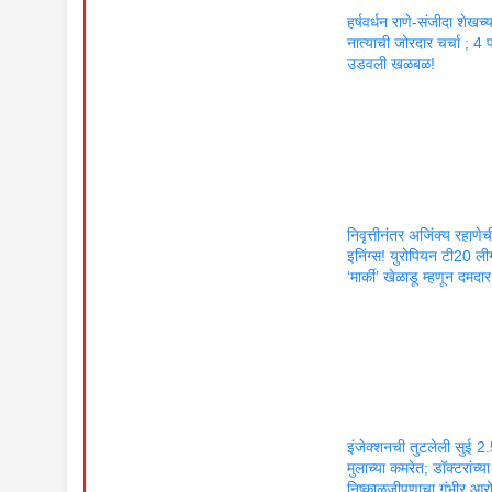
हर्षवर्धन राणे-संजीदा शेखच्य
नात्याची जोरदार चर्चा ; 4 
उडवली खळबळ!
निवृत्तीनंतर अजिंक्य रहाणे
इनिंग्स! युरोपियन टी20 लीग
‘मार्की’ खेळाडू म्हणून दमदार 
इंजेक्शनची तुटलेली सुई 2.5 
मुलाच्या कमरेत; डॉक्टरांच्या
निष्काळजीपणाचा गंभीर आर