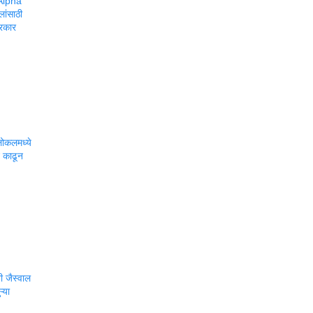
Alpha
लांसाठी
सरकार
ोकलमध्ये
ट काढून
 जैस्वाल
्या