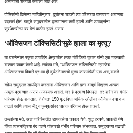
असण्याची शक्यता वर्तवली जात आहे.
पोलिसांनी दिलेल्या माहितीनुसार, दुर्घटना घडली त्या परिसरात वातावरण अचानक
बदललं होतं. यामुळे समुद्रातील दृश्यमानता कमी झाली आणि डायव्हर्सना
सुरक्षितरीत्या वर येणं कठीण झालं असावं.
‘ऑक्सिजन टॉक्सिसिटी’मुळे झाला का मृत्यू?
या घटनेनंतर स्कूबा डायव्हिंग क्षेत्रातील तज्ज्ञ मॉरिजियो युरास यांनी एक महत्त्वाची
शक्यता व्यक्त केली आहे. त्यांच्या मते, “ऑक्सिजन टॉक्सिसिटी” म्हणजेच
ऑक्सिजनचा विषारी प्रभाव ही दुर्घटनेमागची मुख्य कारणांपैकी एक असू शकते.
खोल समुद्रात डायव्हिंग करताना ऑक्सिजन आणि इतर वायूंचं मिश्रण अत्यंत
अचूक प्रमाणात असणं आवश्यक असतं. जर हे प्रमाण बिघडलं, तर शरीरावर गंभीर
परिणाम होऊ शकतात. विशेषतः 150 फूटांपेक्षा अधिक खोलीवर ऑक्सिजनचा दाब
वाढतो आणि त्याचा मेंदू व फुफ्फुसांवर घातक परिणाम होऊ शकतो.
तज्ज्ञांच्या मते, अशा परिस्थितीत डायव्हर्सना चक्कर येणे, शुद्ध हरपणे, आकडी येणे
किंवा श्वसनक्रिया बंद पडणे यांसारखे गंभीर परिणाम संभवतात. समुद्राच्या तळाशी