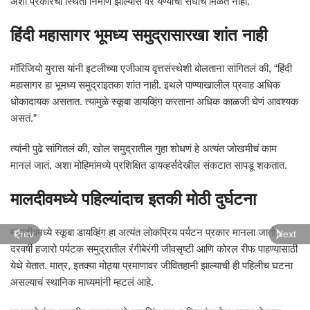
अशा प्रकारची स्थिती निर्माण झाल्यास वर येण्याची संधीच मिळत नाही.
हिंदी महासागर भूमध्य समुद्रासारखा शांत नाही
मॉरिजियो युरास यांनी इटलीच्या एजीआय वृत्तसंस्थेशी बोलताना सांगितलं की, “हिंदी
महासागर हा भूमध्य समुद्राइतका शांत नाही. इथले पाण्याखालील प्रवाह अधिक
धोकादायक असतात. त्यामुळे स्कूबा डायव्हिंग करताना अधिक काळजी घेणं आवश्यक
असतं.”
त्यांनी पुढे सांगितलं की, खोल समुद्रातील गुहा शोधणं हे अत्यंत जोखमीचं काम
मानलं जातं. अशा मोहिमांमध्ये प्रशिक्षित डायव्हर्सदेखील संकटात सापडू शकतात.
मालदीवमध्ये पहिल्यांदाच इतकी मोठी दुर्घटना
मालदीवमध्ये स्कूबा डायव्हिंग हा अत्यंत लोकप्रिय पर्यटन प्रकार मानला जातो.
Prev
Next
दरवर्षी हजारो पर्यटक समुद्रातील रंगीबेरंगी जीवसृष्टी आणि कोरल रीफ पाहण्यासाठी
येथे येतात. मात्र, इतक्या मोठ्या प्रमाणावर जीवितहानी झाल्याची ही पहिलीच घटना
असल्याचं स्थानिक माध्यमांनी म्हटलं आहे.