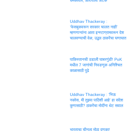
धमकावलं; आरोपीला अटक
Uddhav Thackeray :
‘फेसबुकवरून सरकार चालत नाही’
म्हणणाऱ्यांना आता इन्स्टाग्रामवरून देश
चालवण्याची वेळ; उद्धव ठाकरेंचा घणाघात
पाकिस्तानची उडाली घाबरगुंडी! PoK
मधील 7 जागांची निवडणूक अनिश्चित
काळासाठी पुढे
Uddhav Thackeray : ‘भिऊ
नकोस, मी तुझ्या पाठिशी आहे’ हा संदेश
कुणासाठी? ठाकरेंचा मोदींना थेट सवाल
भारताचा चीनला मोठा दणका!