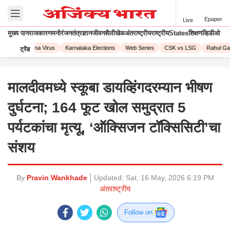
Epaper
Live
मुख्य पान
राजकारण
मनोरंजन
तंत्रज्ञान
जीवनशैली
खेळ
अंतराष्ट्रीय
राष्ट्रीय
States
शिक्षण
व्हिडीओ
023
Corona Virus
Karnataka Elections
Web Series
CSK vs LSG
Rahul Gand
ट्रेंड
मालदीवमध्ये स्कूबा डायव्हिंगदरम्यान भीषण
दुर्घटना; 164 फूट खोल समुद्रात 5
पर्यटकांचा मृत्यू, ‘ऑक्सिजन टॉक्सिसिटी’चा
संशय
By
Pravin Wankhade
Updated:
Sat, 16 May, 2026 6:19 PM
अंतराष्ट्रीय
Follow on