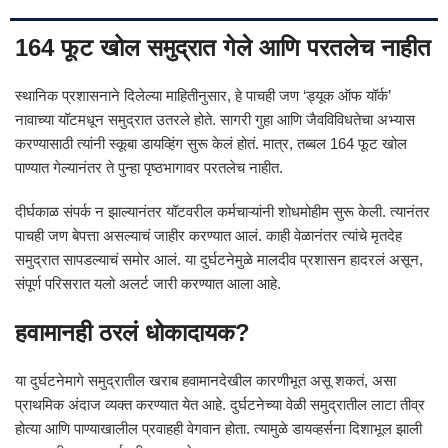
164 फूट खोल समुद्रात गेले आणि परतलेच नाहीत
स्थानिक प्रशासनाने दिलेल्या माहितीनुसार, हे पाचही जण ‘ड्यूक ऑफ यॉर्क’
नावाच्या यॉटमधून समुद्रात उतरले होते. सागरी गुहा आणि जैवविविधतेचा अभ्यास
करण्यासाठी त्यांनी स्कूबा डायव्हिंग सुरू केलं होतं. मात्र, तब्बल 164 फूट खोल
पाण्यात गेल्यानंतर ते पुन्हा पृष्ठभागावर परतलेच नाहीत.
दीर्घकाळ संपर्क न झाल्यानंतर यॉटवरील कर्मचाऱ्यांनी शोधमोहीम सुरू केली. त्यानंतर
पाचही जण बेपत्ता असल्याचं जाहीर करण्यात आलं. काही वेळानंतर त्यांचे मृतदेह
समुद्रात सापडल्याचं समोर आलं. या दुर्घटनेमुळे मालदीव प्रशासन हादरलं असून,
संपूर्ण परिसरात यलो अलर्ट जारी करण्यात आला आहे.
हवामानही ठरलं धोकादायक?
या दुर्घटनेमागे समुद्रातील खराब हवामानदेखील कारणीभूत असू शकतं, असा
प्राथमिक अंदाज व्यक्त करण्यात येत आहे. दुर्घटनेच्या वेळी समुद्रातील लाटा तीव्र
होत्या आणि पाण्याखालील प्रवाहही वेगवान होता. त्यामुळे डायव्हर्सना दिशाभूल झाली