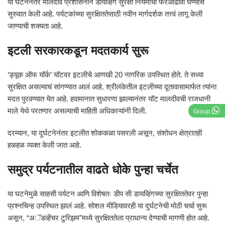
या घटनेनंतर मालदीव प्रशासनाने डायव्हिंग सुरक्षा नियमांचा फेरआढावा घेण्यास
सुरुवात केली आहे. पर्यटकांच्या सुरक्षिततेसाठी नवीन मार्गदर्शक तत्त्वं लागू केली
जाण्याची शक्यता आहे.
इटली सरकारकडून मदतकार्य सुरू
‘ड्यूक ऑफ यॉर्क’ यॉटवर इटलीचे आणखी 20 नागरिक उपस्थित होते. ते सध्या
सुरक्षित असल्याचं सांगण्यात आलं आहे. श्रीलंकेतील इटलीच्या दूतावासामार्फत त्यांना
मदत पुरवण्यात येत आहे. हवामानात सुधारणा झाल्यानंतर यॉट मालदीवची राजधानी
माले येथे परतणार असल्याची माहिती अधिकाऱ्यांनी दिली.
Group
दरम्यान, या दुर्घटनेनंतर इटलीत शोककळा पसरली असून, संशोधन क्षेत्रातही
हळहळ व्यक्त केली जात आहे.
समुद्र पर्यटनातील वाढते धोके पुन्हा चर्चेत
या घटनेमुळे साहसी पर्यटन आणि विशेषतः डीप सी डायव्हिंगच्या सुरक्षिततेवर पुन्हा
प्रश्नचिन्ह उपस्थित झालं आहे. सोशल मीडियावरही या दुर्घटनेची मोठी चर्चा सुरू
असून, “अॅडव्हेंचर टुरिझम”मध्ये सुरक्षिततेला प्राधान्य देण्याची मागणी होत आहे.