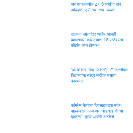
अरुणाचलमधील 27 ठिकाणांची नावे
अधिकृत, ड्रॅगनचा डाव उधळला
सलमान खाननंतर आमिर खानही
कायद्याच्या कचाट्यात; 18 सप्टेंबरला
कोर्टात काय होणार?
‘जो शिकेल, तोच जिंकेल’; IIT दिल्लीच्या
विद्यार्थ्यांना नरेंद्र मोदींचा यशाचा
कानमंत्र
काँग्रेस नेत्याचा दिवसाढवळ्या मर्डर!
बाईकवरून आले अन् धाडधाड गोळ्या
झाडल्या; मुख्य आरोपी अटकेत