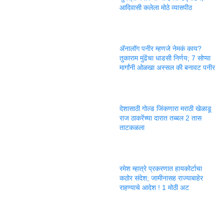
आदिवासी कलेला मोठे व्यासपीठ
ॲनालॉग पनीर म्हणजे नेमकं काय?
तुकाराम मुंढेंचा धाडसी निर्णय; 7 सोप्या
मार्गांनी ओळखा अस्सल की बनावट पनीर
देशासाठी गोल्ड जिंकणारा मराठी खेळाडू
राज ठाकरेंच्या दारात तब्बल 2 तास
ताटकळला
रमेश म्हात्रे प्रकरणात हायकोर्टाचा
कठोर संदेश; जामीनासह राज्याबाहेर
राहण्याचे आदेश ! 1 मोठी अट