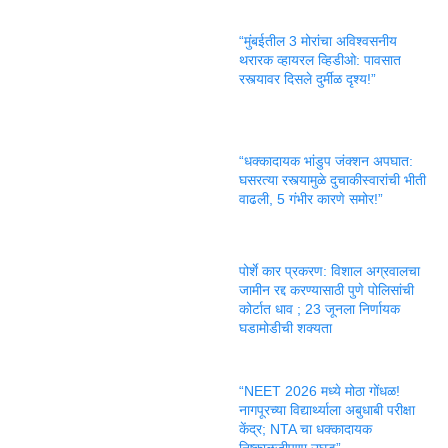
“मुंबईतील 3 मोरांचा अविश्वसनीय
थरारक व्हायरल व्हिडीओ: पावसात
रस्त्यावर दिसले दुर्मीळ दृश्य!”
“धक्कादायक भांडुप जंक्शन अपघात:
घसरत्या रस्त्यामुळे दुचाकीस्वारांची भीती
वाढली, 5 गंभीर कारणे समोर!”
पोर्शे कार प्रकरण: विशाल अग्रवालचा
जामीन रद्द करण्यासाठी पुणे पोलिसांची
कोर्टात धाव ; 23 जूनला निर्णायक
घडामोडीची शक्यता
“NEET 2026 मध्ये मोठा गोंधळ!
नागपूरच्या विद्यार्थ्याला अबुधाबी परीक्षा
केंद्र; NTA चा धक्कादायक