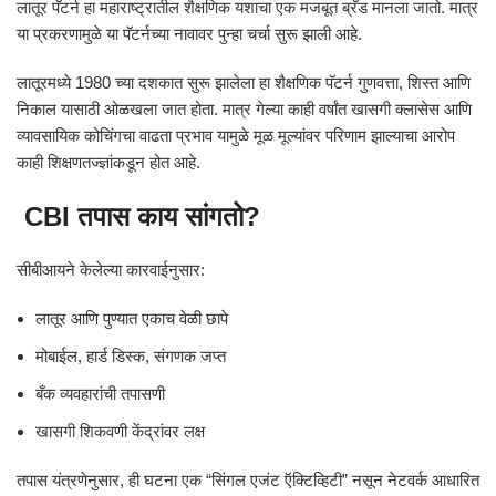
लातूर पॅटर्न हा महाराष्ट्रातील शैक्षणिक यशाचा एक मजबूत ब्रँड मानला जातो. मात्र
या प्रकरणामुळे या पॅटर्नच्या नावावर पुन्हा चर्चा सुरू झाली आहे.
लातूरमध्ये 1980 च्या दशकात सुरू झालेला हा शैक्षणिक पॅटर्न गुणवत्ता, शिस्त आणि
निकाल यासाठी ओळखला जात होता. मात्र गेल्या काही वर्षांत खासगी क्लासेस आणि
व्यावसायिक कोचिंगचा वाढता प्रभाव यामुळे मूळ मूल्यांवर परिणाम झाल्याचा आरोप
काही शिक्षणतज्ज्ञांकडून होत आहे.
CBI तपास काय सांगतो?
सीबीआयने केलेल्या कारवाईनुसार:
लातूर आणि पुण्यात एकाच वेळी छापे
मोबाईल, हार्ड डिस्क, संगणक जप्त
बँक व्यवहारांची तपासणी
खासगी शिकवणी केंद्रांवर लक्ष
तपास यंत्रणेनुसार, ही घटना एक “सिंगल एजंट ऍक्टिव्हिटी” नसून नेटवर्क आधारित