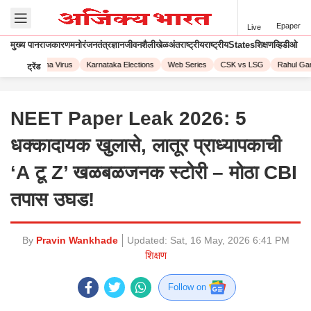
Epaper
Live
मुख्य पान
राजकारण
मनोरंजन
तंत्रज्ञान
जीवनशैली
खेळ
अंतराष्ट्रीय
राष्ट्रीय
States
शिक्षण
व्हिडीओ
23
Corona Virus
Karnataka Elections
Web Series
CSK vs LSG
Rahul Gand
ट्रेंड
NEET Paper Leak 2026: 5
धक्कादायक खुलासे, लातूर प्राध्यापकाची
‘A टू Z’ खळबळजनक स्टोरी – मोठा CBI
तपास उघड!
By
Pravin Wankhade
Updated:
Sat, 16 May, 2026 6:41 PM
शिक्षण
Follow on