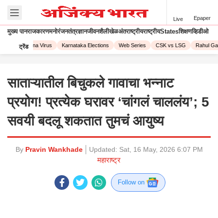
Epaper
Live
मुख्य पान
राजकारण
मनोरंजन
तंत्रज्ञान
जीवनशैली
खेळ
अंतराष्ट्रीय
राष्ट्रीय
States
शिक्षण
व्हिडीओ
023
Corona Virus
Karnataka Elections
Web Series
CSK vs LSG
Rahul Gand
ट्रेंड
साताऱ्यातील बिचुकले गावाचा भन्नाट
प्रयोग! प्रत्येक घरावर ‘चांगलं चाललंय’; 5
सवयी बदलू शकतात तुमचं आयुष्य
By
Pravin Wankhade
Updated:
Sat, 16 May, 2026 6:07 PM
महाराष्ट्र
Follow on