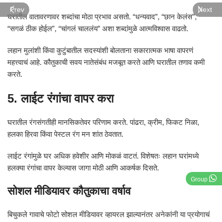
Prev
Next
घरातील वातावरणावर शब्दांचा मोठा प्रभाव असतो. “धन्यवाद”, “छान केलंस”,
“सगळं ठीक होईल”, “चांगलं चाललंय” अशा शब्दांमुळे आत्मविश्वास वाढतो.
लहान मुलांशी किंवा कुटुंबातील सदस्यांशी बोलताना सकारात्मक भाषा वापरणं
महत्त्वाचं आहे. कौतुकाची सवय नातेसंबंध मजबूत करते आणि घरातील तणाव कमी
करते.
5. लाईट रंगांचा वापर करा
घरातील रंगसंगतीही मानसिकतेवर परिणाम करते. पांढरा, क्रीम, फिकट निळा,
हलका हिरवा किंवा पेस्टल रंग मन शांत ठेवतात.
लाईट रंगांमुळे घर अधिक हवेशीर आणि मोकळं वाटतं. विशेषतः लहान घरांमध्ये
हलक्या रंगांचा वापर केल्यास जागा मोठी आणि आकर्षक दिसते.
Group
सोशल मीडियावर कौतुकाचा वर्षाव
बिचुकले गावाचे फोटो सोशल मीडियावर व्हायरल झाल्यानंतर अनेकांनी या प्रयोगाचं