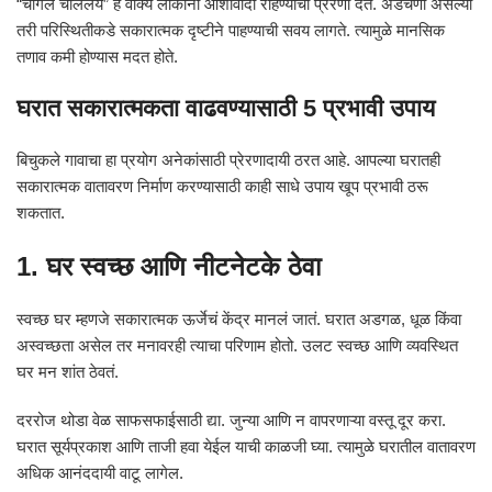
“चांगलं चाललंय” हे वाक्य लोकांना आशावादी राहण्याची प्रेरणा देतं. अडचणी असल्या
तरी परिस्थितीकडे सकारात्मक दृष्टीने पाहण्याची सवय लागते. त्यामुळे मानसिक
तणाव कमी होण्यास मदत होते.
घरात सकारात्मकता वाढवण्यासाठी 5 प्रभावी उपाय
बिचुकले गावाचा हा प्रयोग अनेकांसाठी प्रेरणादायी ठरत आहे. आपल्या घरातही
सकारात्मक वातावरण निर्माण करण्यासाठी काही साधे उपाय खूप प्रभावी ठरू
शकतात.
1. घर स्वच्छ आणि नीटनेटके ठेवा
स्वच्छ घर म्हणजे सकारात्मक ऊर्जेचं केंद्र मानलं जातं. घरात अडगळ, धूळ किंवा
अस्वच्छता असेल तर मनावरही त्याचा परिणाम होतो. उलट स्वच्छ आणि व्यवस्थित
घर मन शांत ठेवतं.
दररोज थोडा वेळ साफसफाईसाठी द्या. जुन्या आणि न वापरणाऱ्या वस्तू दूर करा.
घरात सूर्यप्रकाश आणि ताजी हवा येईल याची काळजी घ्या. त्यामुळे घरातील वातावरण
अधिक आनंददायी वाटू लागेल.