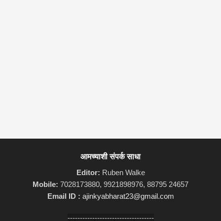
आमच्याशी संपर्क साधा
Editor:
Ruben Walke
Mobile:
7028173880, 9921898976, 88795 24657
Email ID :
ajinkyabharat23@gmail.com
-----------------------------------