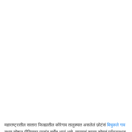
महाराष्ट्रातील सातारा जिल्ह्यातील कोरेगाव तालुक्यात असलेलं छोटंसं
बिचुकले गाव
सध्या सोशल मीडियावर प्रचंड चर्चेत आलं आहे. यामागचं कारण कोणतं पर्यटनस्थळ,