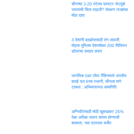
चीनच्या J-20 स्टेल्थ फायटर जेटमुळे
भारताची चिंता वाढली? संरक्षण तज्ज्ञांचा
मोठा दावा
3 देशांनी ब्रह्मोससाठी रांग लावली;
मोठ्या मुस्लिम देशासोबत 200 मिलियन
डॉलरचा दमदार करार
जागतिक एअर पॉवर रँकिंगमध्ये भारतीय
हवाई दल 6व्या स्थानी, चीनला मागे
टाकलं ; अभिमानास्पद कामगिरी!
अग्निवीरांसाठी मोठी खुशखबर! 25%
पेक्षा अधिक जवान कायम होण्याची
शक्यता, नवा प्रस्ताव चर्चेत