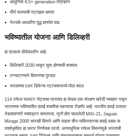
आधुनिक 4.5+ generation तंत्रज्ञान
दीर्घ पल्ल्याची स्ट्राइक क्षमता
नेटवर्क-आधारित युद्ध क्षमतेत वाढ
भविष्यातील योजना आणि डिलिव्हरी
हा प्रकल्प दीर्घकालीन आहे.
डिलिव्हरी 2030 पासून सुरू होण्याची शक्यता
टप्प्याटप्प्याने विमानांचा पुरवठा
भारताच्या एअर डिफेन्स स्ट्रक्चरमध्ये मोठा बदल
114 राफेल फायटर जेट्सचा प्रस्ताव हा केवळ एक संरक्षण खरेदी व्यवहार नसून
भारताच्या भविष्यातील हवाई शक्तीचा महत्त्वाचा रोडमॅप आहे. भारतीय हवाई दलाला
भेडसावणारी स्क्वाड्रन कमतरता, जुनी होत चाललेली MiG-21, Jaguar,
Mirage 2000 सारखी विमाने आणि वाढता चीन-पाकिस्तानचा हवाई दबाव या
पार्श्वभूमीवर हा करार निर्णायक ठरतो. अत्याधुनिक राफेल विमानांमुळे भारताची
स्ट्राइक क्षमता, एअर डिफेन्स आणि तंत्रज्ञानात्मक सामर्थ्य मोठ्या प्रमाणात