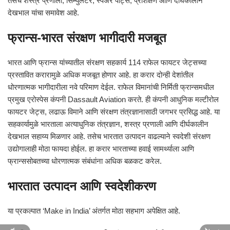
तसेच शस्त्र प्रणाली, सिम्युलेटर, स्पेअर पार्ट्स, प्रशिक्षण आणि दीर्घकालीन
देखभाल यांचा समावेश आहे.
फ्रान्स-भारत संरक्षण भागीदारी मजबूत
भारत आणि फ्रान्स यांच्यातील संरक्षण सहकार्य 114 राफेल फायटर जेट्सच्या
प्रस्तावित करारामुळे अधिक मजबूत होणार आहे. हा करार दोन्ही देशांतील
धोरणात्मक भागीदारीला नवे परिमाण देईल. राफेल विमानांची निर्मिती फ्रान्समधील
प्रमुख एरोस्पेस कंपनी Dassault Aviation करते. ही कंपनी आधुनिक मल्टीरोल
फायटर जेट्स, लढाऊ विमाने आणि संरक्षण तंत्रज्ञानासाठी जगभर प्रसिद्ध आहे. या
सहकार्यामुळे भारताला अत्याधुनिक तंत्रज्ञान, शस्त्र प्रणाली आणि दीर्घकालीन
देखभाल सहाय्य मिळणार आहे. तसेच भारतात उत्पादन वाढल्याने स्वदेशी संरक्षण
उद्योगालाही मोठा फायदा होईल. हा करार भारताच्या हवाई सामर्थ्याला आणि
फ्रान्ससोबतच्या धोरणात्मक संबंधांना अधिक बळकट करेल.
भारतात उत्पादन आणि स्वदेशीकरण
या प्रकल्पात ‘Make in India’ अंतर्गत मोठा सहभाग अपेक्षित आहे.