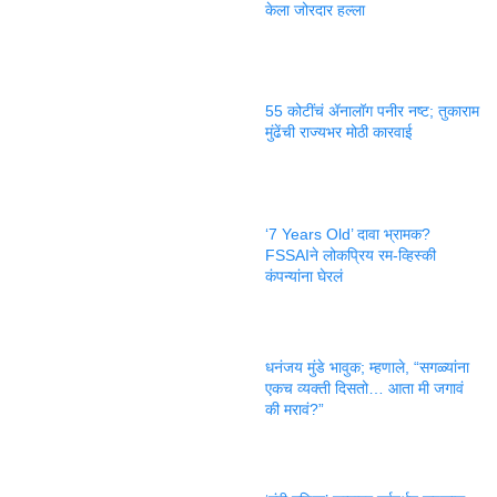
केला जोरदार हल्ला
55 कोटींचं ॲनालॉग पनीर नष्ट; तुकाराम
मुंढेंची राज्यभर मोठी कारवाई
‘7 Years Old’ दावा भ्रामक?
FSSAIने लोकप्रिय रम-व्हिस्की
कंपन्यांना घेरलं
धनंजय मुंडे भावुक; म्हणाले, “सगळ्यांना
एकच व्यक्ती दिसतो… आता मी जगावं
की मरावं?”