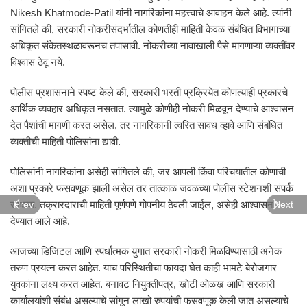
Nikesh Khatmode-Patil
यांनी नागरिकांना महत्त्वाचे आवाहन केले आहे. त्यांनी
सांगितले की, सरकारी नोकरीसंदर्भातील कोणतीही माहिती केवळ संबंधित विभागाच्या
अधिकृत संकेतस्थळावरूनच तपासावी. नोकरीच्या नावाखाली पैसे मागणाऱ्या व्यक्तींवर
विश्वास ठेवू नये.
पोलीस प्रशासनाने स्पष्ट केले की, सरकारी भरती प्रक्रियेत कोणत्याही प्रकारचे
आर्थिक व्यवहार अधिकृत नसतात. त्यामुळे कोणीही नोकरी मिळवून देण्याचे आश्वासन
देत पैशांची मागणी करत असेल, तर नागरिकांनी त्वरित सावध व्हावे आणि संबंधित
व्यक्तीची माहिती पोलिसांना द्यावी.
पोलिसांनी नागरिकांना असेही सांगितले की, जर आपली किंवा परिचयातील कोणाची
अशा प्रकारे फसवणूक झाली असेल तर तात्काळ जवळच्या पोलीस स्टेशनशी संपर्क
साधावा. तक्रारदाराची माहिती पूर्णपणे गोपनीय ठेवली जाईल, असेही आश्वासन
Prev
Next
देण्यात आले आहे.
आजच्या डिजिटल आणि स्पर्धात्मक युगात सरकारी नोकरी मिळविण्यासाठी अनेक
तरुण प्रयत्न करत आहेत. याच परिस्थितीचा फायदा घेत काही भामटे बेरोजगार
युवकांना लक्ष्य करत आहेत. बनावट नियुक्तीपत्र, खोटी ओळख आणि सरकारी
कार्यालयांशी संबंध असल्याचे सांगून लाखो रुपयांची फसवणूक केली जात असल्याचे