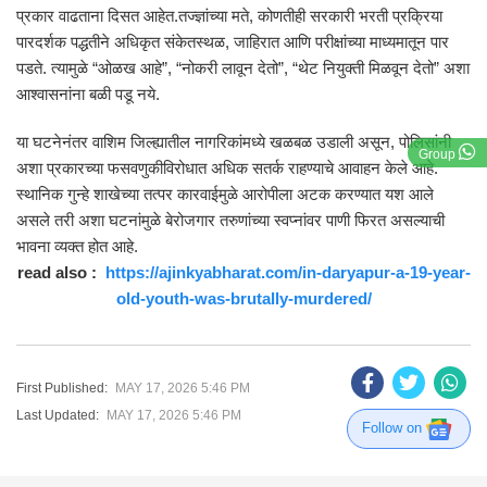
प्रकार वाढताना दिसत आहेत.तज्ज्ञांच्या मते, कोणतीही सरकारी भरती प्रक्रिया
पारदर्शक पद्धतीने अधिकृत संकेतस्थळ, जाहिरात आणि परीक्षांच्या माध्यमातून पार
पडते. त्यामुळे “ओळख आहे”, “नोकरी लावून देतो”, “थेट नियुक्ती मिळवून देतो” अशा
आश्वासनांना बळी पडू नये.
या घटनेनंतर वाशिम जिल्ह्यातील नागरिकांमध्ये खळबळ उडाली असून, पोलिसांनी
Group
अशा प्रकारच्या फसवणुकीविरोधात अधिक सतर्क राहण्याचे आवाहन केले आहे.
स्थानिक गुन्हे शाखेच्या तत्पर कारवाईमुळे आरोपीला अटक करण्यात यश आले
असले तरी अशा घटनांमुळे बेरोजगार तरुणांच्या स्वप्नांवर पाणी फिरत असल्याची
भावना व्यक्त होत आहे.
read also :
https://ajinkyabharat.com/in-daryapur-a-19-year-
old-youth-was-brutally-murdered/
First Published:
MAY 17, 2026 5:46 PM
Last Updated:
MAY 17, 2026 5:46 PM
Follow on