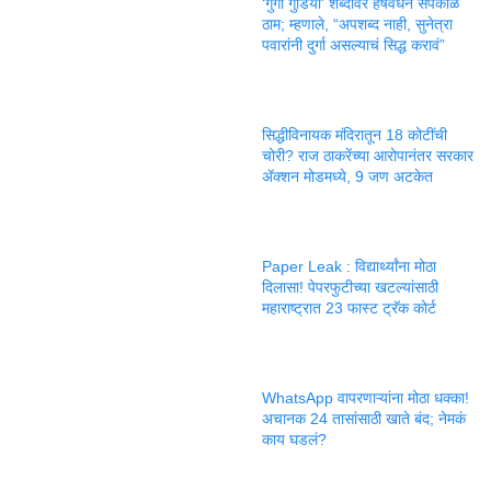
‘गुंगी गुडिया’ शब्दावर हर्षवर्धन सपकाळ
ठाम; म्हणाले, “अपशब्द नाही, सुनेत्रा
पवारांनी दुर्गा असल्याचं सिद्ध करावं”
सिद्धीविनायक मंदिरातून 18 कोटींची
चोरी? राज ठाकरेंच्या आरोपानंतर सरकार
ॲक्शन मोडमध्ये, 9 जण अटकेत
Paper Leak : विद्यार्थ्यांना मोठा
दिलासा! पेपरफुटीच्या खटल्यांसाठी
महाराष्ट्रात 23 फास्ट ट्रॅक कोर्ट
WhatsApp वापरणाऱ्यांना मोठा धक्का!
अचानक 24 तासांसाठी खाते बंद; नेमकं
काय घडलं?