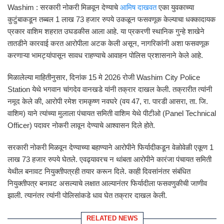
Washim
: सरकारी नोकरी मिळवून देण्याचे
आमिष दाखवत
एका युवकाच्या
कुटुंबाकडून तब्बल 1 लाख 73 हजार रुपये उकळून फसवणूक केल्याचा धक्कादायक
प्रकार वाशिम शहरात उघडकीस आला आहे. या प्रकरणी स्थानिक गुन्हे शाखेने
तातडीने कारवाई करत आरोपीला अटक केली असून, नागरिकांनी अशा फसवणूक
करणाऱ्या भामट्यांपासून सावध राहण्याचे आवाहन पोलिस प्रशासनाने केले आहे.
मिळालेल्या माहितीनुसार, दिनांक 15 मे 2026 रोजी
Washim City Police
Station
येथे भगवान चांगदेव वानखडे यांनी तक्रार दाखल केली. तक्रारीत त्यांनी
नमूद केले की, आरोपी रमेश रामकृष्ण नवघरे (वय 47, रा. पारडी आसरा, ता. जि.
वाशिम) याने त्यांच्या मुलाला पंचायत समिती वाशिम येथे पीटीओ (Panel Technical
Officer) पदावर नोकरी लावून देण्याचे आश्वासन दिले होते.
सरकारी नोकरी मिळवून देण्याच्या बहाण्याने आरोपीने फिर्यादीकडून वेळोवेळी एकूण 1
लाख 73 हजार रुपये घेतले. एवढ्यावरच न थांबता आरोपीने कारंजा पंचायत समिती
येथील बनावट नियुक्तीपत्रही तयार करून दिले. काही दिवसांनंतर संबंधित
नियुक्तीपत्र बनावट असल्याचे लक्षात आल्यानंतर फिर्यादीला फसवणुकीची जाणीव
झाली. त्यानंतर त्यांनी पोलिसांकडे धाव घेत तक्रार दाखल केली.
RELATED NEWS