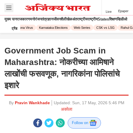
Epaper
Live
मुख्य पान
राजकारण
मनोरंजन
तंत्रज्ञान
जीवनशैली
खेळ
अंतराष्ट्रीय
राष्ट्रीय
States
शिक्षण
व्हिडीओ
2023
Corona Virus
Karnataka Elections
Web Series
CSK vs LSG
Rahul Ga
ट्रेंड
Government Job Scam in
Maharashtra: नोकरीच्या आमिषाने
लाखोंची फसवणूक, नागरिकांना पोलिसांचे
इशारे
By
Pravin Wankhade
Updated:
Sun, 17 May, 2026 5:46 PM
अकोला
Follow on