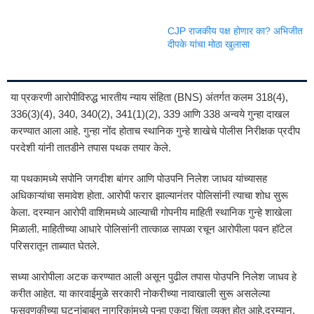
CJP राजकीय पक्ष होणार का? अभिजीत
दीपके यांचा मोठा खुलासा
या प्रकरणी आरोपीविरुद्ध भारतीय न्याय संहिता (BNS) अंतर्गत कलम 318(4),
336(3)(4), 340, 340(2), 341(1)(2), 339 आणि 338 अन्वये गुन्हा दाखल
करण्यात आला आहे. गुन्हा नोंद होताच स्थानिक गुन्हे शाखेचे पोलीस निरीक्षक प्रदीप
परदेशी यांनी तातडीने तपास पथक तयार केले.
या पथकामध्ये सपोनि जगदीश बांगर आणि पोउपनि निलेश जाधव यांच्यासह
अधिकाऱ्यांचा समावेश होता. आरोपी फरार झाल्यानंतर पोलिसांनी त्याचा शोध सुरू
केला. दरम्यान आरोपी वाशिममध्ये आल्याची गोपनीय माहिती स्थानिक गुन्हे शाखेला
मिळाली. माहितीच्या आधारे पोलिसांनी तात्काळ सापळा रचून आरोपीला पवन हॉटेल
परिसरातून ताब्यात घेतले.
सध्या आरोपीला अटक करण्यात आली असून पुढील तपास पोउपनि निलेश जाधव हे
करीत आहेत. या कारवाईमुळे सरकारी नोकरीच्या नावाखाली सुरू असलेल्या
फसवणुकीच्या घटनांबाबत नागरिकांमध्ये पुन्हा एकदा चिंता व्यक्त होत आहे.दरम्यान,