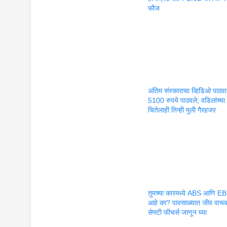
फौज
अंतिम संस्काराचा व्हिडिओ पाठ
5100 रुपये पाठवले; वडिलांच्या
चितेलाही तिन्ही मुली गैरहजर
तुमच्या कारमध्ये ABS आणि E
आहे का? पावसाळ्यात जीव वाचव
सेफ्टी फीचर्स जाणून घ्या