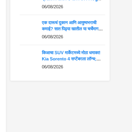
कमान?
06/08/2026
एक दारूचं दुकान आणि आयुष्यभराची
कमाई? सात पिढ्या खातील या चर्चेमागचं
खरं गणित जाणून घ्या
06/08/2026
किआचा SUV मार्केटमध्ये मोठा धमाका!
Kia Sorento 4 सप्टेंबरला लॉन्च;
Fortuner-Kodiaq ला देणार थेट
06/08/2026
टक्कर