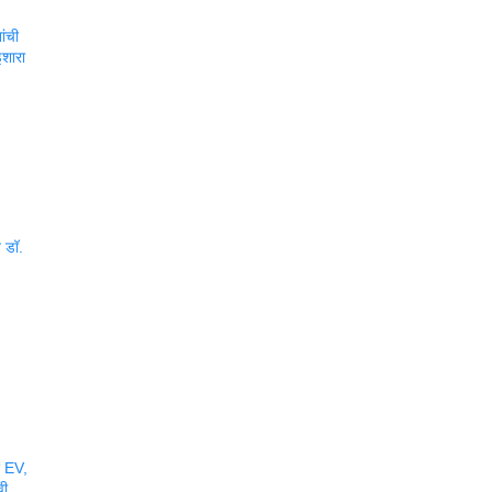
ांची
शारा
त डॉ.
र EV,
वी