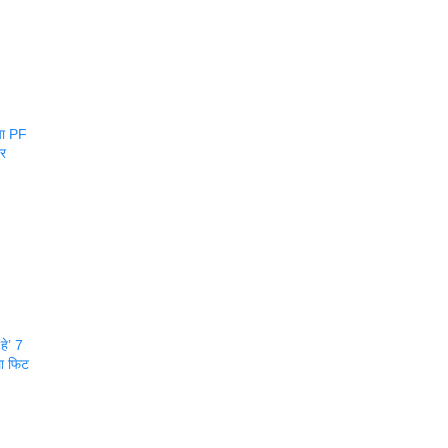
या PF
ार
हे’ 7
ला फिट