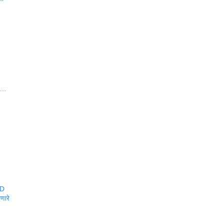
वा…
BD
णारे