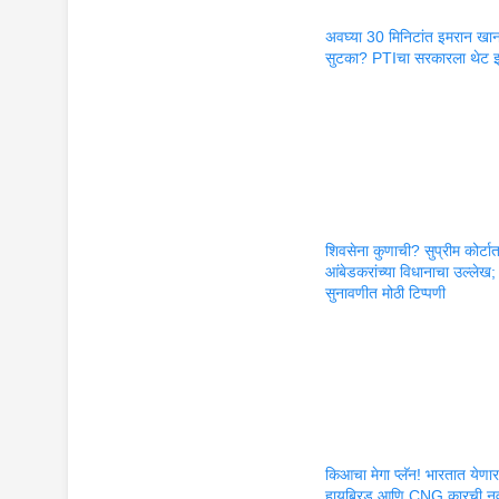
अवघ्या 30 मिनिटांत इमरान खान
सुटका? PTIचा सरकारला थेट इ
शिवसेना कुणाची? सुप्रीम कोर्टा
आंबेडकरांच्या विधानाचा उल्लेख;
सुनावणीत मोठी टिप्पणी
किआचा मेगा प्लॅन! भारतात येणा
हायब्रिड आणि CNG कारची न