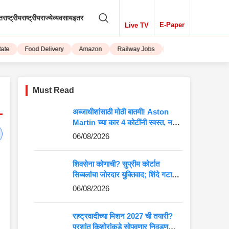
तराष्ट्रीय
राष्ट्रीय
राज्ये
व्यवसाय
इतर
E-Paper
Live TV
Food Delivery
Amazon
Railway Jobs
iPhone 15
Must Read
अब्जाधीशांसाठी मोठी बातमी! Aston
Martin च्या कार 4 कोटींनी स्वस्त, नवीन
किंमत पाहून बसेल धक्का
06/08/2026
शिवसेना कोणाची? सुप्रीम कोर्टात
सिब्बलांचा जोरदार युक्तिवाद; शिंदे गटाच्या
अडचणी वाढणार?
06/08/2026
राष्ट्रवादीच्या मिशन 2027 ची तयारी?
प्रशांत किशोरांकडे सोपवणार निवडणुकीची